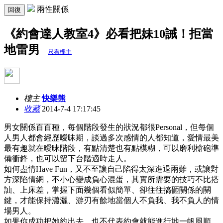
兩性關係
回復
《約會達人教室4》必看把妹10誡！拒當
地雷男
只看樓主
樓主
快樂熊
收藏
2014-7-4 17:17:45
男女關係百百種，每個階段發生的狀況都很Personal，但每個
人男人都會經歷曖昧期，談過多次感情的人都知道，愛情最美
最有趣就在曖昧階段，有點清楚也有點模糊，可以磨利槍砲準
備衝鋒，也可以留下台階適時走人。
如何盡情Have Fun，又不至讓自己陷得太深進退兩難，或讓對
方深陷情網，不小心變成負心混蛋，其實所需要的技巧不比搭
訕、上床差，掌握下面幾個看似簡單、卻往往搞砸關係的關
鍵，才能保持瀟灑、游刃有餘地當個人不負我、我不負人的情
場男人。
如果你成功把她約出去，也不代表約會就能進行地一帆風順。