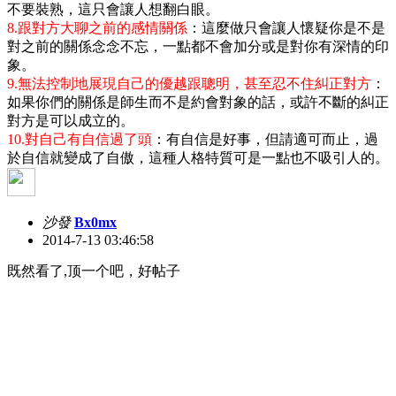
不要裝熟，這只會讓人想翻白眼。
8.跟對方大聊之前的感情關係
：這麼做只會讓人懷疑你是不是
對之前的關係念念不忘，一點都不會加分或是對你有深情的印
象。
9.無法控制地展現自己的優越跟聰明，甚至忍不住糾正對方
：
如果你們的關係是師生而不是約會對象的話，或許不斷的糾正
對方是可以成立的。
10.對自己有自信過了頭
：有自信是好事，但請適可而止，過
於自信就變成了自傲，這種人格特質可是一點也不吸引人的。
沙發
Bx0mx
2014-7-13 03:46:58
既然看了,顶一个吧，好帖子