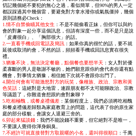
切記幾個絕不要犯的無心之過，看似簡單，但90%的男人一定
都誤踩過其中幾個雷，要避免對方拿水潑你或氣氛僵掉，幾個
原則請務必Check：
1.情不自禁偷瞄其他女生
：不是不能偷看正妹，但你可以與約
會的對象一起分享這個訊息，但請有深度一些，而不是只是說
「皮膚很白」、「胸部很大」的話。
2.一直看手機或回電話及簡訊
：如果你真的很忙的話，要不就
延後或取消約會，不然的話，頻頻看手機或回訊息實在很失
禮。
3.猶豫不決，無法決定餐廳，點個餐也要想半天
：女人對於優
柔寡斷的男人是敬謝不敏的，她們願意跟你約會代表你還有點
機會，對事情太猶豫，相信她下次就不會跟你出門了。
4.開任何會有可能激怒對方的玩笑，像種族、政治、宗教和黃
色笑話
：這絕對是大地雷，連跟朋友都不太可能聊政治、宗教
等議題了，你難道會想跟約會對象聊？
5.吃相極醜，或餐桌禮儀差
：某個程度上，我們必須將吃相醜
和餐桌禮儀差歸類為家庭教育上的問題，這代表了你的原生家
庭的部分樣貌，會讓女人退避三舍的。
6.卯起來猛談錢
：我們不能說錢不重要，但它絕對不是唯一，
不要讓人覺得你渾身銅臭。
7.不經許可就直接替對方取親暱的小名，還叫得很順口
：千萬