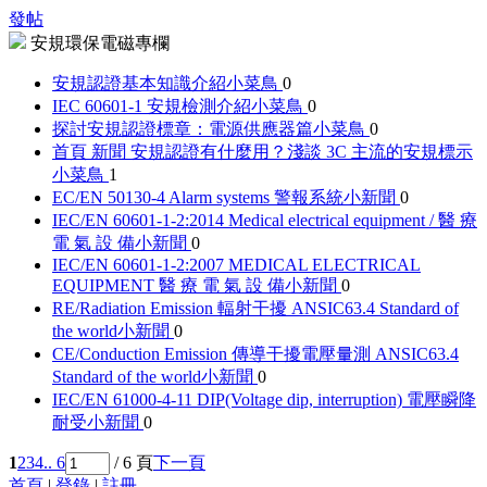
發帖
安規環保電磁專欄
安規認證基本知識介紹
小菜鳥
0
IEC 60601-1 安規檢測介紹
小菜鳥
0
探討安規認證標章：電源供應器篇
小菜鳥
0
首頁 新聞 安規認證有什麼用？淺談 3C 主流的安規標示
小菜鳥
1
EC/EN 50130-4 Alarm systems 警報系統
小新聞
0
IEC/EN 60601-1-2:2014 Medical electrical equipment / 醫 療
電 氣 設 備
小新聞
0
IEC/EN 60601-1-2:2007 MEDICAL ELECTRICAL
EQUIPMENT 醫 療 電 氣 設 備
小新聞
0
RE/Radiation Emission 輻射干擾 ANSIC63.4 Standard of
the world
小新聞
0
CE/Conduction Emission 傳導干擾電壓量測 ANSIC63.4
Standard of the world
小新聞
0
IEC/EN 61000-4-11 DIP(Voltage dip, interruption) 電壓瞬降
耐受
小新聞
0
1
2
3
4
.. 6
/ 6 頁
下一頁
首頁
|
登錄
|
註冊