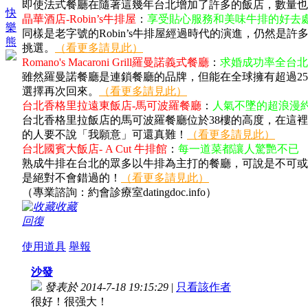
即使法式餐廳在隨著這幾年台北增加了許多的飯店，數量也變
快
晶華酒店-Robin’s牛排屋
：
享受貼心服務和美味牛排的好去
樂
同樣是老字號的Robin’s牛排屋經過時代的演進，仍然是
熊
挑選。
（看更多請見此）
Romano's Macaroni Grill羅曼諾義式餐廳
：
求婚成功率全台北
雖然羅曼諾餐廳是連鎖餐廳的品牌，但能在全球擁有超過2
選擇再次回來。
（看更多請見此）
台北香格里拉遠東飯店-馬可波羅餐廳
：
人氣不墜的超浪漫
台北香格里拉飯店的馬可波羅餐廳位於38樓的高度，在這
的人要不說「我願意」可還真難！
（看更多請見此）
台北國賓大飯店- A Cut 牛排館
：
每一道菜都讓人驚艷不已
熟成牛排在台北的眾多以牛排為主打的餐廳，可說是不可或缺
是絕對不會錯過的！
（看更多請見此）
（專業諮詢：約會診療室datingdoc.info）
收藏
回復
使用道具
舉報
沙發
發表於 2014-7-18 19:15:29
|
只看該作者
很好！很强大！