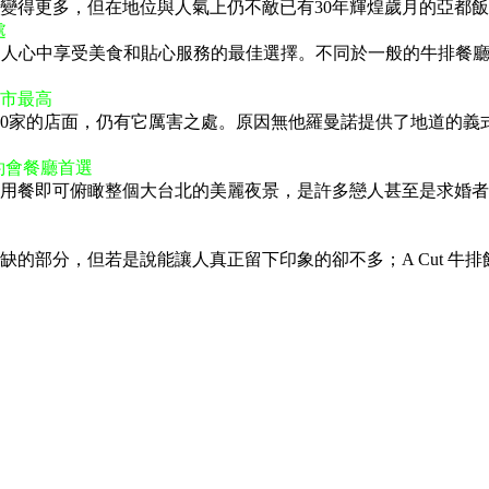
得更多，但在地位與人氣上仍不敵已有30年輝煌歲月的亞都飯店
處
許多人心中享受美食和貼心服務的最佳選擇。不同於一般的牛排餐廳，
市最高
50家的店面，仍有它厲害之處。原因無他羅曼諾提供了地道的
約會餐廳首選
裡用餐即可俯瞰整個大台北的美麗夜景，是許多戀人甚至是求婚
的部分，但若是說能讓人真正留下印象的卻不多；A Cut 牛