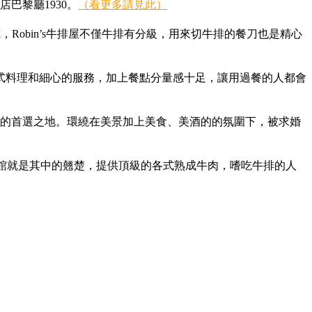
巴黎廳1930。
（看更多請見此）
Robin’s牛排屋不僅牛排有分級，用來切牛排的餐刀也是精心
義式料理和細心的服務，加上餐點分量感十足，讓用過餐的人都會
者的首選之地。環繞在美景加上美食、美酒的的氛圍下，被求婚
排館就是其中的翹楚，提供頂級的各式熟成牛肉，嗜吃牛排的人