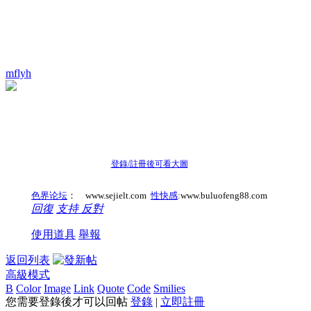
mflyh
登錄/註冊後可看大圖
色界论坛
： www.sejielt.com
性快感
:www.buluofeng88.com
回復
支持
反對
使用道具
舉報
返回列表
高級模式
B
Color
Image
Link
Quote
Code
Smilies
您需要登錄後才可以回帖
登錄
|
立即註冊