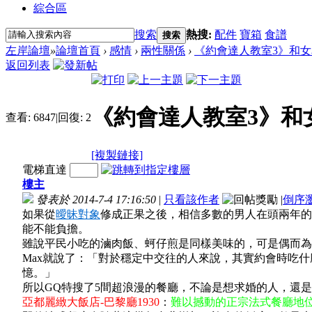
綜合區
搜索
熱搜:
配件
寶箱
食譜
搜索
左岸論壇
»
論壇首頁
›
感情
›
兩性關係
›
《約會達人教室3》和女友
返回列表
《約會達人教室3》和
查看:
6847
|
回復:
2
[複製鏈接]
電梯直達
樓主
發表於 2014-7-4 17:16:50
|
只看該作者
|
倒序
如果從
曖昧對象
修成正果之後，相信多數的男人在頭兩年的
能不能負擔。
雖說平民小吃的滷肉飯、蚵仔煎是同樣美味的，可是偶而為
Max就說了：「對於穩定中交往的人來說，其實約會時吃
憶。」
所以GQ特搜了5間超浪漫的餐廳，不論是想求婚的人，還
亞都麗緻大飯店-巴黎廳1930
：
難以撼動的正宗法式餐廳地