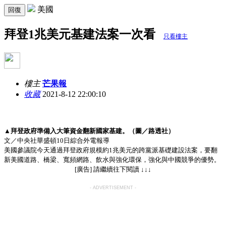
美國
回復
拜登1兆美元基建法案一次看
只看樓主
樓主
芒果報
收藏
2021-8-12 22:00:10
▲拜登政府準備入大筆資金翻新國家基建。（圖／路透社）
文／中央社華盛頓10日綜合外電報導
美國參議院今天通過拜登政府規模約1兆美元的跨黨派基礎建設法案，要翻
新美國道路、橋梁、寬頻網路、飲水與強化環保，強化與中國競爭的優勢。
[廣告] 請繼續往下閱讀 ↓↓↓
- ADVERTISEMENT -