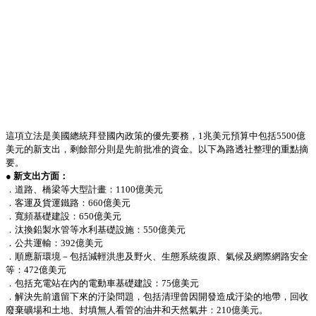
這項立法是美國總統拜登國內政策的優先要務，1兆美元預算中包括5500億
美元的新支出，剩餘部分則是先前批准的資金。以下為路透社整理的重點摘
要。
● 新支出方面：
．道路、橋梁等大型計畫：1100億美元
．客運及貨運鐵路：660億美元
．寬頻基礎建設：650億美元
．汰換鉛製水管等水利基礎設施：550億美元
．公共運輸：392億美元
．順應新環境－包括減輕洪患及野火、生態系統復原、氣候及網際網路安全
等：472億美元
．包括充電站在內的電動車基礎建設：75億美元
．解決先前遺留下來的汙染問題，包括清理曾因開發造成汙染的地帶，回收
廢棄礦場和土地、封填無人看管的油井和天然氣井：210億美元。