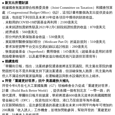
● 新支出所需財源
根據國會無黨派聯合稅務委員會（Joint Committee on Taxation）和國會預算
處（Congressional Budget Office）估計，這項計畫有數個為支出提供資金的
提議，包括從下列項目及未來10年從各項目中獲得的財政收益。
．未動用的COVID-19紓困基金再利用：2100億美元
．未來頻譜拍賣銷售額及2021年2月C頻段頻譜拍賣的收益：870億美元
．經濟成長：560億美元
．部分州的失業保險基金收益：530億美元
．展延聯邦醫療保險D部分（Medicare Part D）的返款規則：510億美元
．要求加密貨幣平台交出交易紀錄以追討稅款：280億美元
．恢復超級基金（Superfund）費用徵收：145億美元（超級基金是用於清理
危險廢棄物場所，以及處理事故溢出物或其他污染源排至環境等）
● 後續進程
「華爾街日報」指出，法案經參院通過後將送至眾議院。民主黨在眾院的優
勢固然可在不需共和黨支持下讓法案通過，但須確保無人跑票；民主黨內有
些人不滿這份跨黨派協商版，在運輸建設與飲水設備的支出上縮水。
● 拜登「重建更好世界」抗中 美基建扮大補丸
拜登今年6月在七大工業國集團（G7）領袖峰會全力促成「重建更好世界」
計畫（Build Back Better World），提供各國一個有別北京「一帶一路」的
替代選擇。華爾街日報月前披露，華府將透過600億美元資本的美國國際開
發金融公司（DFC），投資包括5G電信、港口乃至疫苗等海外基建。
白宮新聞稿指出，這次參院通過的基建法案在未來10年間平均每年可增加約
200萬個「收入誘人」工作機會，並增加勞動參與，幫助拜登的「重建更好
世界」計畫進入良性循環。