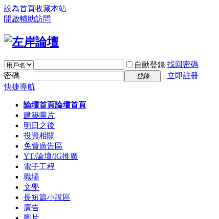
設為首頁
收藏本站
開啟輔助訪問
找回密碼
自動登錄
密碼
立即註冊
登錄
快捷導航
論壇首頁
論壇首頁
建築圖片
明日之後
投資相關
免費廣告區
YT/論壇/IG推廣
電子工程
職場
文學
長短篇小說區
廣告
圖片