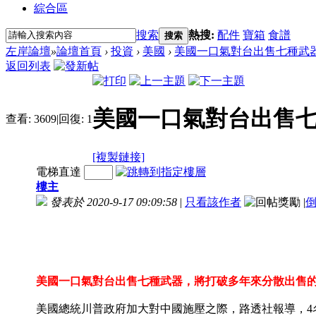
綜合區
搜索
熱搜:
配件
寶箱
食譜
搜索
左岸論壇
»
論壇首頁
›
投資
›
美國
›
美國一口氣對台出售七種武
返回列表
美國一口氣對台出售
查看:
3609
|
回復:
1
[複製鏈接]
電梯直達
樓主
發表於 2020-9-17 09:09:58
|
只看該作者
|
美國一口氣對台出售七種武器，將打破多年來分散出售
美國總統川普政府加大對中國施壓之際，路透社報導，4