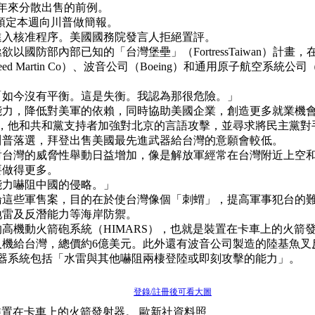
年來分散出售的前例。
）預定本週向川普做簡報。
進入核准程序。美國國務院發言人拒絕置評。
防部內部已知的「台灣堡壘」（FortressTaiwan）計畫
Martin Co）、波音公司（Boeing）和通用原子航空系統公司（
「如今沒有平衡。這是失衡。我認為那很危險。」
能力，降低對美軍的依賴，同時協助美國企業，創造更多就業機
他和共和黨支持者加強對北京的言語攻擊，並尋求將民主黨對手拜登
川普落選，拜登出售美國最先進武器給台灣的意願會較低。
對台灣的威脅性舉動日益增加，像是解放軍經常在台灣附近上空
要做得更多。
能力嚇阻中國的侵略。」
論這些軍售案，目的在於使台灣像個「刺蝟」，提高軍事犯台的
地雷及反潛能力等海岸防禦。
高機動火箭砲系統（HIMARS），也就是裝置在卡車上的火箭
人機給台灣，總價約6億美元。此外還有波音公司製造的陸基魚
器系統包括「水雷與其他嚇阻兩棲登陸或即刻攻擊的能力」。
登錄/註冊後可看大圖
裝置在卡車上的火箭發射器。 歐新社資料照