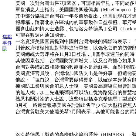
美國一次對台灣出售7項武器，可謂相當罕見，不同於多
軍售消息人士指出，美國國務卿蓬佩奧（MikePompeo
其中部分協議是台灣在一年多前所提出，但直到現在才
報導稱，隨著北京在區域內的軍事動作日益積極，華府亟欲以國
國會山莊知情人士透露，包括洛克希德馬丁公司（Lockheed 
可望在數週內通知國會。
焦點
一名資深美國官員提到中國對台灣海峽的獨斷時表示：
事件
川普政府積極推動對盟邦進行軍售，以強化它們的防禦
美國總統大選即將在11月3日登場，川普爭取連任的同時，
其他因素包括，台灣國防預算增大，以及台灣擔心如果
台灣對美國武器和裝備的興趣並不是新鮮事。面對中國
美國資深官員說，台灣增加國防支出是件好事，但還需
他說：「坦白說，台灣需要做得更多，以確保本身就有
據國防工業與國會消息人士說，美國最高層級官員曾討
的無人機，加上先進飛彈與可以防止從海路犯台的智慧
熟悉相關討論的人士說，這些項目括洛克希德馬丁製造的
8月初，路透曾報導美國在討論出售至少4架大型精密無
台灣實質駐美大使蕭美琴7月間表示，其他可能售台的武
洛克希德馬丁製造的高機動火箭砲系統（HIMARS），