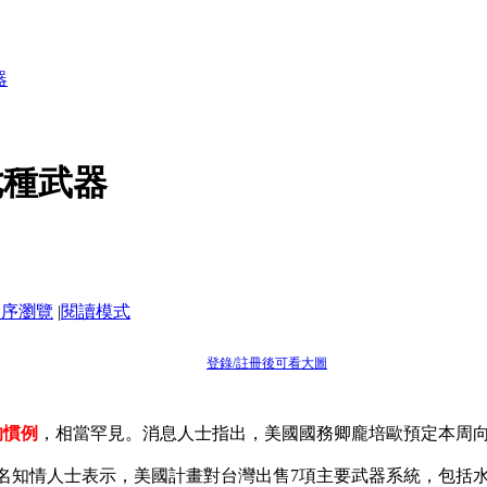
器
七種武器
倒序瀏覽
|
閱讀模式
登錄/註冊後可看大圖
的慣例
，相當罕見。消息人士指出，美國國務卿龐培歐預定本周
名知情人士表示，美國計畫對台灣出售7項主要武器系統，包括