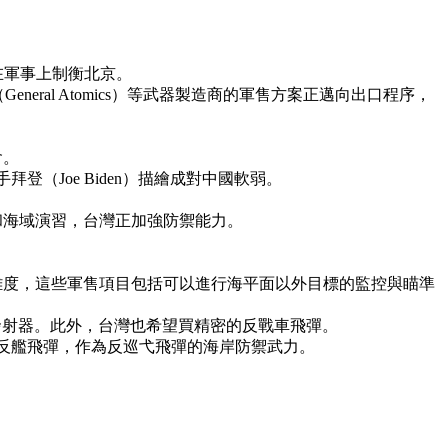
，在軍事上制衡北京。
General Atomics）等武器製造商的軍售方案正邁向出口程序，
會。
（Joe Biden）描繪成對中國軟弱。
和海域演習，台灣正加強防禦能力。
難度，這些軍售項目包括可以進行海平面以外目標的監控與瞄準
發射器。此外，台灣也希望買精密的反戰車飛彈。
叉反艦飛彈，作為反巡弋飛彈的海岸防禦武力。