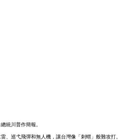
向總統川普作簡報。
水雷、巡弋飛彈和無人機，讓台灣像「刺蝟」般難攻打。