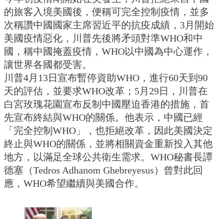
的旅客入境美國後，便稱可完全控制疫情，並多
次稱讚中國國家主席習近平的抗疫成績，3月開始
美國疫情惡化，川普先後將矛頭對準WHO和中
國，稱中國掩蓋疫情，WHO以中國為中心運作，
讓世界各國都受害。
川普4月13日宣布暫停資助WHO，進行60天到90
天的評估，並要求WHO改革；5月29日，川普在
白宮玫瑰花園宣布反制中國壓迫香港的措施，首
先宣布終結與WHO的關係。他表示，中國已經
「完全控制WHO」，也拒絕改革，因此美國決定
終止與WHO的關係，並將相關資金重新投入其他
地方，以滿足全球公共衛生需求。WHO秘書長譚
德塞（Tedros Adhanom Ghebreyesus）曾對此回
應，WHO希望繼續與美國合作。