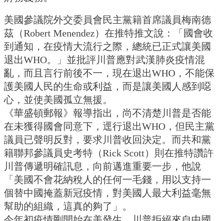
美國參議院外交委員會民主黨籍首席議員梅南德
茲（Robert Menendez）在推特推文說：「國會收
到通知，在疫情大流行之際，總統已正式讓美國
退出WHO。」並批評川普應對武漢肺炎疫情混
亂，而且言行前後不一，現在退出WHO，不能保
護美國人民的生命或利益，而是讓美國人感到噁
心，並使美國孤立無援。
《華盛頓郵報》報導指出，尚不清楚川普是否能
在未獲得國會同意下，逕行退出WHO，但民主黨
議員已聲明反對，要求川普收回決定。而共和黨
籍聯邦參議員史考特（Rick Scott）則在推特讚許
川普傳遞明確訊息，向前邁進重要一步，他說
「美國不會花納稅人的任何一毛錢，用以支持一
個替中國掩蓋新冠疫情，對美國人最大利益毫無
幫助的組織，這真的夠了」。
今年初疫情剛開始在美發生，川普拒絕來自中國