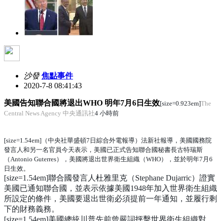
沙發
焦點事件
2020-7-8 08:41:43
美國告知聯合國將退出WHO 明年7月6日生效
[size=0.923em]
The
Central News Agency 中央通訊社
4 小時前
[size=1.54em]（中央社華盛頓7日綜合外電報導）法新社報導，美國國務院
發言人和另一名官員今天表示，美國已正式告知聯合國秘書長古特瑞斯
（Antonio Guterres），美國將退出世界衛生組織（WHO），並於明年7月6
日生效。
[size=1.54em]聯合國發言人杜雅里克（Stephane Dujarric）證實
美國已通知聯合國，並表示依據美國1948年加入世界衛生組織
所設定的條件，美國要退出世衛必須提前一年通知，並履行剩
下的財務義務。
[size=1.54em]美國總統川普先前曾嚴詞抨擊世界衛生組織對