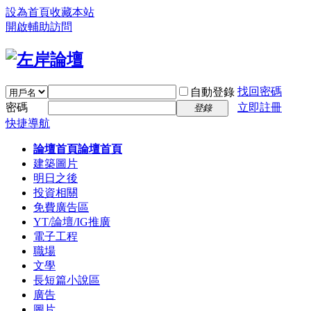
設為首頁
收藏本站
開啟輔助訪問
找回密碼
自動登錄
密碼
立即註冊
登錄
快捷導航
論壇首頁
論壇首頁
建築圖片
明日之後
投資相關
免費廣告區
YT/論壇/IG推廣
電子工程
職場
文學
長短篇小說區
廣告
圖片