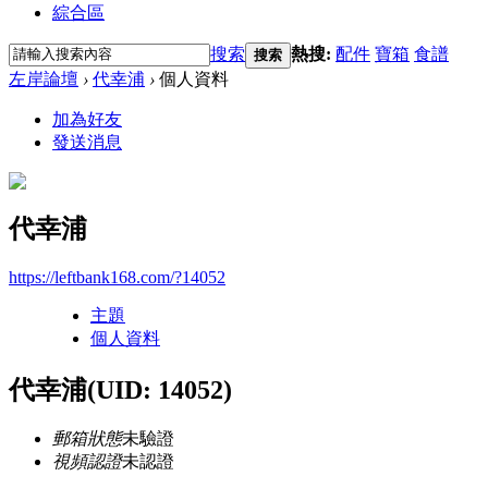
綜合區
搜索
熱搜:
配件
寶箱
食譜
搜索
左岸論壇
›
代幸浦
›
個人資料
加為好友
發送消息
代幸浦
https://leftbank168.com/?14052
主題
個人資料
代幸浦
(UID: 14052)
郵箱狀態
未驗證
視頻認證
未認證