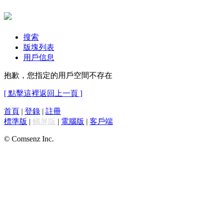
搜索
版塊列表
用戶信息
抱歉，您指定的用戶空間不存在
[ 點擊這裡返回上一頁 ]
首頁
|
登錄
|
註冊
標準版
|
觸屏版
|
電腦版
|
客戶端
© Comsenz Inc.