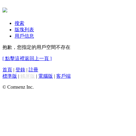
搜索
版塊列表
用戶信息
抱歉，您指定的用戶空間不存在
[ 點擊這裡返回上一頁 ]
首頁
|
登錄
|
註冊
標準版
|
觸屏版
|
電腦版
|
客戶端
© Comsenz Inc.