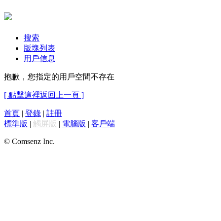
搜索
版塊列表
用戶信息
抱歉，您指定的用戶空間不存在
[ 點擊這裡返回上一頁 ]
首頁
|
登錄
|
註冊
標準版
|
觸屏版
|
電腦版
|
客戶端
© Comsenz Inc.