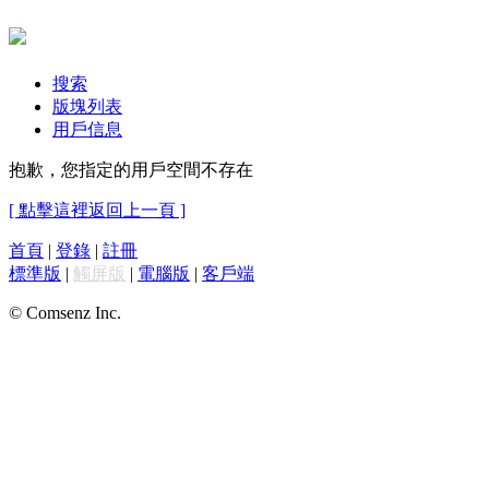
搜索
版塊列表
用戶信息
抱歉，您指定的用戶空間不存在
[ 點擊這裡返回上一頁 ]
首頁
|
登錄
|
註冊
標準版
|
觸屏版
|
電腦版
|
客戶端
© Comsenz Inc.