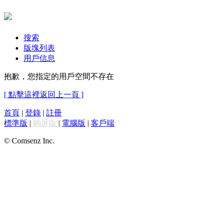
搜索
版塊列表
用戶信息
抱歉，您指定的用戶空間不存在
[ 點擊這裡返回上一頁 ]
首頁
|
登錄
|
註冊
標準版
|
觸屏版
|
電腦版
|
客戶端
© Comsenz Inc.