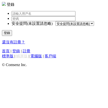
登錄
安全提問(未設置請忽略)
登錄
還沒有註冊？
首頁
|
登錄
|
註冊
標準版
|
觸屏版
|
電腦版
|
客戶端
© Comsenz Inc.