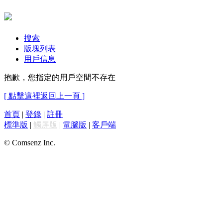
搜索
版塊列表
用戶信息
抱歉，您指定的用戶空間不存在
[ 點擊這裡返回上一頁 ]
首頁
|
登錄
|
註冊
標準版
|
觸屏版
|
電腦版
|
客戶端
© Comsenz Inc.