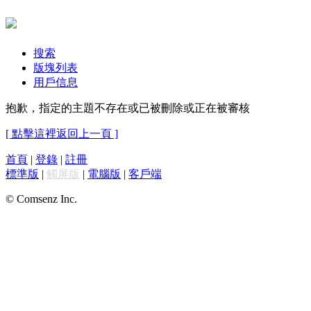
搜索
版塊列表
用戶信息
抱歉，指定的主題不存在或已被刪除或正在被審核
[ 點擊這裡返回上一頁 ]
首頁
|
登錄
|
註冊
標準版
|
觸屏版
|
電腦版
|
客戶端
© Comsenz Inc.