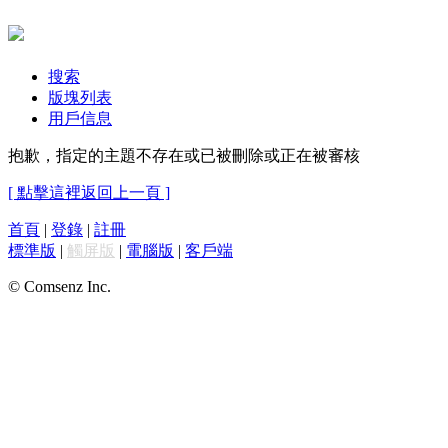
搜索
版塊列表
用戶信息
抱歉，指定的主題不存在或已被刪除或正在被審核
[ 點擊這裡返回上一頁 ]
首頁
|
登錄
|
註冊
標準版
|
觸屏版
|
電腦版
|
客戶端
© Comsenz Inc.