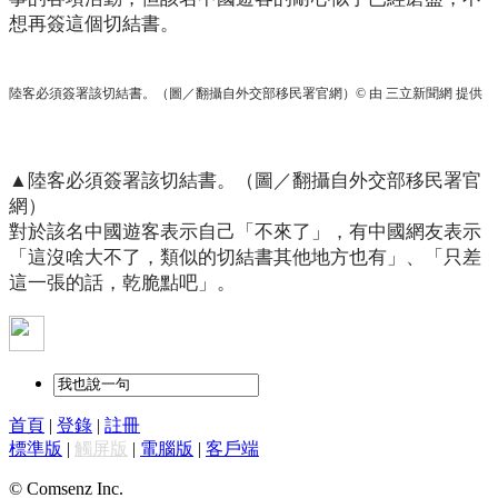
想再簽這個切結書。
陸客必須簽署該切結書。（圖／翻攝自外交部移民署官網）© 由 三立新聞網 提供
▲陸客必須簽署該切結書。（圖／翻攝自外交部移民署官
網）
對於該名中國遊客表示自己「不來了」，有中國網友表示
「這沒啥大不了，類似的切結書其他地方也有」、「只差
這一張的話，乾脆點吧」。
首頁
|
登錄
|
註冊
標準版
|
觸屏版
|
電腦版
|
客戶端
© Comsenz Inc.