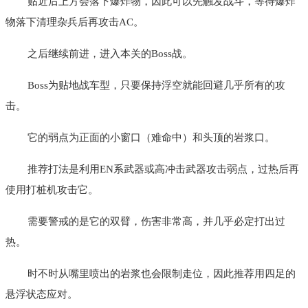
贴近后上方会落下爆炸物，因此可以先触发战斗，等待爆炸
物落下清理杂兵后再攻击AC。
之后继续前进，进入本关的Boss战。
Boss为贴地战车型，只要保持浮空就能回避几乎所有的攻
击。
它的弱点为正面的小窗口（难命中）和头顶的岩浆口。
推荐打法是利用EN系武器或高冲击武器攻击弱点，过热后再
使用打桩机攻击它。
需要警戒的是它的双臂，伤害非常高，并几乎必定打出过
热。
时不时从嘴里喷出的岩浆也会限制走位，因此推荐用四足的
悬浮状态应对。