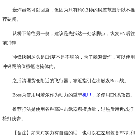
轰炸虽然可以回避，但因为只有约0.3秒的误差范围所以不推
荐硬闯。
从桥下前往另一侧，建议是先抵达一处落脚点，恢复EN后往
前冲锋。
冲锋快到尽头是EN基本是不够的，为了躲避轰炸，可以使用
冲锋踢的位移抵达掩体内。
之后清理货仓附近的飞行器，靠近指引点出触发Boss战。
Boss为使用珂若尔作为动力的重型
机甲
，多使用EN系攻击。
推荐打法是使用各种高冲击武器积攒热量，过热后用近战打
桩打伤害。
【备注】如果对实力有自信的话，也可以在左肩装备EN剑和