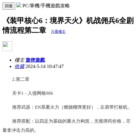
PC/掌機/手機遊戲攻略
回復
《装甲核心6：境界天火》机战佣兵6全剧
情流程第二章
只看樓主
樓主
遊俠遊戲
收藏
2024-5-14 10:47:47
2.第二章
关卡1 - 入侵网格086
推荐武器：EN系重火力（燃烧榴弹更好），左肩带打桩机。
推荐搭配：以四足为基础的重火力构筑，无视弹药价格，尽
量拿冲击力高的。