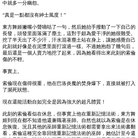
中就多一分幽怨。
“真是一點都沒有紳士風度！”
東方舞姬撇嘴小聲嘀咕了一句，然后她抬手撥動了一下自己的
長發，頭發里面落滿了塵土，這對于頗為愛干凈的她很難受。
挖了半天出了不少汗，汗水混著塵土站在身上，讓她感覺自己
此刻就好像是在泥漿里面打滾過一樣。不過她抱怨了幾句后，
最后還是一個人賣力地挖了起來，因為她看得出來此刻的索倫
傷的不輕。
事實上。
索倫現在傷得很重，他在巴洛炎魔的焚身爆下，直接就被打入
了瀕死狀態。
現在還能活動自如完全是因為強大的超凡體質！
此刻的索倫看似在休息，但事實上他在重新記憶法術，東方舞
姬到現在都不知道他還兼職著巫師。自然也就以為索倫是在休
息恢復。況且其他的巫師重新記憶法術都需要拿出來法術書翻
看，索倫這種完全靠回憶重新記憶法術的巫師，她估計至今還