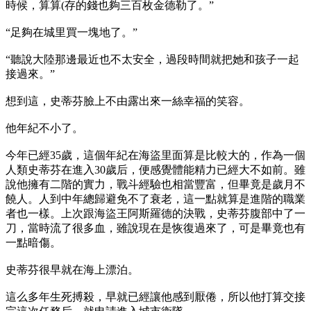
時候，算算(存的錢也夠三百枚金德勒了。”
“足夠在城里買一塊地了。”
“聽說大陸那邊最近也不太安全，過段時間就把她和孩子一起
接過來。”
想到這，史蒂芬臉上不由露出來一絲幸福的笑容。
他年紀不小了。
今年已經35歲，這個年紀在海盜里面算是比較大的，作為一個
人類史蒂芬在進入30歲后，便感覺體能精力已經大不如前。雖
說他擁有二階的實力，戰斗經驗也相當豐富，但畢竟是歲月不
饒人。人到中年總歸避免不了衰老，這一點就算是進階的職業
者也一樣。上次跟海盜王阿斯羅德的決戰，史蒂芬腹部中了一
刀，當時流了很多血，雖說現在是恢復過來了，可是畢竟也有
一點暗傷。
史蒂芬很早就在海上漂泊。
這么多年生死搏殺，早就已經讓他感到厭倦，所以他打算交接