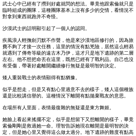
武士心中已經有了撈到好處就閃的想法。畢竟他跟索倫就只是
臨時組成的團隊，這種團隊基本上沒有多少的交情，看情況不
對拿到東西就跑并不奇怪。
沙漠武士的話明顯引起了一個人的認同。
疾風浪人輕撫劍刃默不作聲，他是來沙漠地區修行的，因為旅
費不夠了才接一次任務，這里的情況有點兇險，居然這么輕易
就遇到了傳奇等級的遠古木乃伊，這才只是地下遺跡的第二層
左右。他不想把命丟在這里，既然已經有了戰利品。自己也沒
有受傷，帶著好處離開繼續修行無疑是最明智的決定。
矮人重裝戰士的表情顯得有點猶豫。
似乎是想走，但是又有點心里過意不去的樣子，矮人這個種族
還是比較講信譽的。這種情況下離開有點拋棄戰友的意思。
在場所有人里面，表情最復雜的無疑還是東方舞姬。
她臉上看起來搖擺不定，似乎是想留下又想離開的樣子，畢竟
索倫剛剛是救過她一命。理智告訴她現在離開是最明智的決
定，但是她心里又覺得這么做太過分。地下遺跡的難度有點高