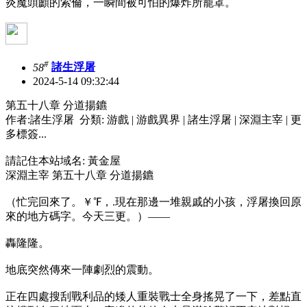
炎魔頭顱的索倫，一瞬間被可怕的爆炸所籠罩。
#
58
諸生浮屠
2024-5-14 09:32:44
第五十八章 分道揚鑣
作者:諸生浮屠 分類: 游戲 | 游戲異界 | 諸生浮屠 | 深淵主宰 | 更
多標簽...
請記住本站域名: 黃金屋
深淵主宰 第五十八章 分道揚鑣
（忙完回來了。￥℉，.現在那邊一堆親戚的小孩，浮屠換回原
來的地方碼字。今天三更。）——
轟隆隆。
地底突然傳來一陣劇烈的震動。
正在四處搜刮戰利品的矮人重裝戰士全身搖晃了一下，差點直