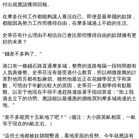
付出就應該獲得回報。
在摩多任何工作都能夠讓人養活自己。即便是最卑賤的奴隸，
都能因為努力工作而獲得自由，在摩多城過上不錯的生活。
史蒂芬有什么理由不相信自己會比那些獲得自由的奴隸擁有更
好的未來？
“錢差不多夠了。”
港口有一條鋪石路直通摩多城，整齊的道路每隔一段時間都有
人負責修整。史蒂芬沒有接受過什么教育，所以稍微復雜的計
算對他而言都有點麻煩。雖然他最近正在花錢學習文字和算
數，可惜由于年齡比較大的原因，史蒂芬一直都學得有點艱
難。以至于他現在不得不邊趕路邊扳著手指頭算道：“加上我
過去立下的功勞。應該能以最優惠的價格買到摩多城南邊的土
地。”
“差不多能買十五畝地了吧？”（備注：大小跟英畝相當，一畝
等于現在的6畝左右。）
“這些土地都被奴隸開墾過，看地里面的長勢。今年就應該有