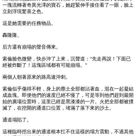
一塊流轉著奇異光澤的寶石，她趕緊伸手接住看了一眼，臉上
立刻浮現驚喜之色。
這是她需要的任務物品。
轟隆隆。
后方還有崩塌的聲音傳來。
索倫臉色微變，快步沖了上來，沉聲道：“先走再說！下面已
經被炸斷了！這塊區域都有可能崩塌。”
兩個人朝著原來的路高速沖刺。
索倫似乎傷得不輕，身上的塵土全部都沾著血，混在一起凝結
成血塊。即便他們的速度已經不慢了，可是等到他們趕到最開
始的廣場位置時，這里已經是黑漆漆的一片。火把全部都被撲
滅了，在挖開的通道口位置，堵滿了落下來的沙土。
通道塌陷了。
這種臨時挖出來的通道根本扛不住這樣的塌方震動，不過其他