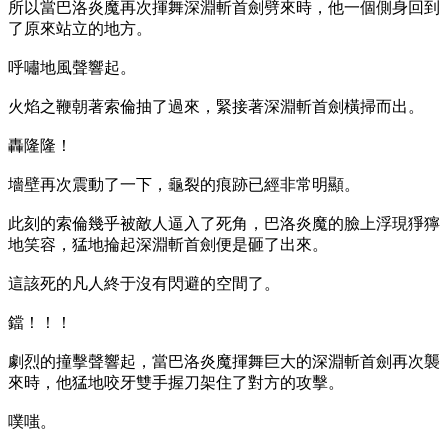
所以當巴洛炎魔再次揮舞深淵斬首劍劈來時，他一個側身回到
了原來站立的地方。
呼嘯地風聲響起。
火焰之鞭朝著索倫抽了過來，緊接著深淵斬首劍橫掃而出。
轟隆隆！
墻壁再次震動了一下，龜裂的痕跡已經非常明顯。
此刻的索倫幾乎被敵人逼入了死角，巴洛炎魔的臉上浮現猙獰
地笑容，猛地掄起深淵斬首劍便是砸了出來。
這該死的凡人終于沒有閃避的空間了。
鐺！！！
劇烈的撞擊聲響起，當巴洛炎魔揮舞巨大的深淵斬首劍再次襲
來時，他猛地咬牙雙手握刀架住了對方的攻擊。
噗嗤。