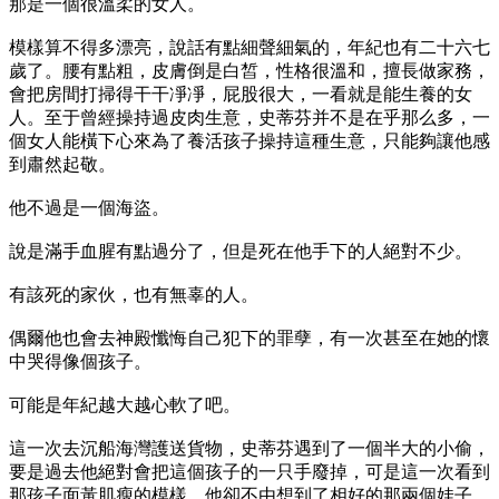
那是一個很溫柔的女人。
模樣算不得多漂亮，說話有點細聲細氣的，年紀也有二十六七
歲了。腰有點粗，皮膚倒是白皙，性格很溫和，擅長做家務，
會把房間打掃得干干凈凈，屁股很大，一看就是能生養的女
人。至于曾經操持過皮肉生意，史蒂芬并不是在乎那么多，一
個女人能橫下心來為了養活孩子操持這種生意，只能夠讓他感
到肅然起敬。
他不過是一個海盜。
說是滿手血腥有點過分了，但是死在他手下的人絕對不少。
有該死的家伙，也有無辜的人。
偶爾他也會去神殿懺悔自己犯下的罪孽，有一次甚至在她的懷
中哭得像個孩子。
可能是年紀越大越心軟了吧。
這一次去沉船海灣護送貨物，史蒂芬遇到了一個半大的小偷，
要是過去他絕對會把這個孩子的一只手廢掉，可是這一次看到
那孩子面黃肌瘦的模樣，他卻不由想到了相好的那兩個娃子。