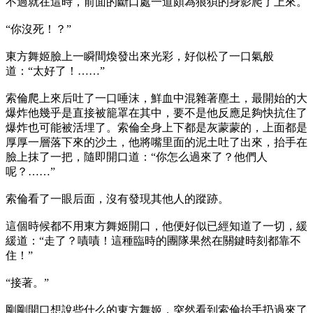
不過就在這時，前面的斷口處一道頗為狼狽的身影爬了上來。
“你沒死！？”
東方舞姬臉上一瞬間煥發出來光彩，好似松了一口氣般
道：“太好了！……”
索倫爬上來后吐了一口唾沫，鮮血中混雜著塵土，最開始的大
爆炸他幾乎是直接被籠罩在其中，要不是他反應足夠快抗住了
爆炸也可能被活埋了。索倫全身上下都是灰蒙蒙的，上面都是
厚厚一層落下來的沙土，他將嘴里面的泥土吐了出來，抬手在
臉上抹了一把，隨即開口道：“你怎么過來了？他們人
呢？……”
索倫看了一眼后面，沒有發現其他人的蹤跡。
這個時候都不用東方舞姬開口，他便好似已經知道了一切，緩
緩道：“走了？嘖嘖！這種臨時的團隊果然在關鍵時刻都靠不
住！”
“接著。”
剛剛開口想說些什么的東方舞姬，突然看到索倫抬手扔過來了