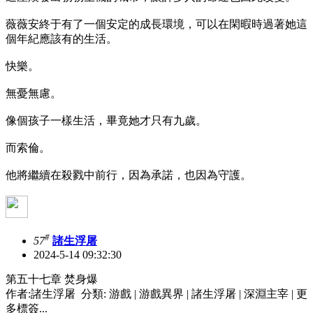
薇薇安終于有了一個安定的成長環境，可以在閑暇時過著她這
個年紀應該有的生活。
快樂。
無憂無慮。
像個孩子一樣生活，畢竟她才只有九歲。
而索倫。
他將繼續在殺戮中前行，因為承諾，也因為守護。
#
57
諸生浮屠
2024-5-14 09:32:30
第五十七章 焚身爆
作者:諸生浮屠 分類: 游戲 | 游戲異界 | 諸生浮屠 | 深淵主宰 | 更
多標簽...