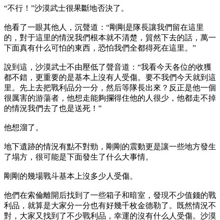
“不行！”沙漠武士很果斷地否決了。
他看了一眼其他人，沉聲道：“剛剛是隊長讓我們留在這里
的，對于這里的情況我們根本就不清楚，貿然下去的話，萬一
下面真有什么可怕的東西，恐怕我們全都得死在這里。”
說到這，沙漠武士不由壓低了聲音道：“我看今天各位的收獲
都不錯，更重要的是基本上沒有人受傷。要不我們今天就到這
里。先上去把戰利品分一分，然后等隊長出來？反正是他一個
很厲害的游蕩者，他想走能夠攔得住他的人很少，他都走不掉
的情況我們去了也是送死！”
他想溜了。
地下遺跡的情況有點不對勁，剛剛的震動更是讓一些地方發生
了塌方，很可能是下面發生了什么大事情。
剛剛的幾場戰斗基本上沒多少人受傷。
他們在索倫離開后找到了一些箱子和暗室，發現不少值錢的戰
利品，就算是大家分一分也有好幾千枚金德勒了。既然情況不
對，大家又找到了不少戰利品，幸運的沒有什么人受傷。沙漠