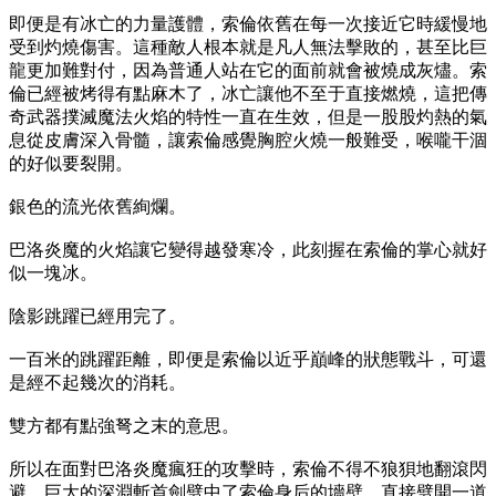
即便是有冰亡的力量護體，索倫依舊在每一次接近它時緩慢地
受到灼燒傷害。這種敵人根本就是凡人無法擊敗的，甚至比巨
龍更加難對付，因為普通人站在它的面前就會被燒成灰燼。索
倫已經被烤得有點麻木了，冰亡讓他不至于直接燃燒，這把傳
奇武器撲滅魔法火焰的特性一直在生效，但是一股股灼熱的氣
息從皮膚深入骨髓，讓索倫感覺胸腔火燒一般難受，喉嚨干涸
的好似要裂開。
銀色的流光依舊絢爛。
巴洛炎魔的火焰讓它變得越發寒冷，此刻握在索倫的掌心就好
似一塊冰。
陰影跳躍已經用完了。
一百米的跳躍距離，即便是索倫以近乎巔峰的狀態戰斗，可還
是經不起幾次的消耗。
雙方都有點強弩之末的意思。
所以在面對巴洛炎魔瘋狂的攻擊時，索倫不得不狼狽地翻滾閃
避。巨大的深淵斬首劍劈中了索倫身后的墻壁，直接劈開一道