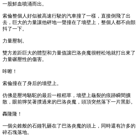
一股鮮血噴涌而出。
索倫整個人好似被高速行駛的汽車撞了一樣，直接倒飛了出
去，巨大的力量讓他砰地一聲撞在了墻壁上，整個人都不由顫
抖了一下。
力量壓制。
雙方差距巨大的體型和力量值讓巴洛炎魔很輕松地就打出來了
力量碾壓性的傷害。
咔嚓！
索倫撞在了身后的墻壁上。
仿佛是壓垮駱駝的最后一根稻草，墻壁上龜裂的痕跡瞬間擴
散，眼前獰笑著撲過來的巴洛炎魔，頭頂突然落下一片黑影。
轟隆隆！
一個尖錐般的石鐘乳砸在了巴洛炎魔的頭上，同時還有許多的
碎石塊落地。