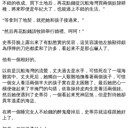
不錯的收成。買下土地后，再花點錢從沉船海灣買兩個奴隸耕
種，將來即便是年紀大了，也能過上不錯的生活。”
“等拿到了地契，就把她和孩子接過來。”
“然后再花點錢請牧師舉行婚禮。呵呵！”
史蒂芬臉上露出來了有點憨實的笑容，這笑容讓他左臉顯得頗
為猙獰的刀疤都柔和了許多，看起來不是那么嚇人了。
他有一個相好的。
以前是沉船海灣的流鶯，丈夫過去是水手，可惜死在了一場海
難當中。丈夫死后，她獨自一人艱難地撫養著兩個孩子，可惜
一個女人養活兩個半大的孩子實在是太困難了。最后她把心一
橫便做起來了半掩門的勾搭，依靠操持皮肉生意養活兩個娃。
然后她便遇到了史蒂芬，一個看起來兇神惡煞，但是對待她卻
異常溫柔的海盜。
在將一個睡完女人不給錢的醉鬼廢掉后，史蒂芬就這樣跟她好
上了。