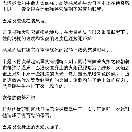
巴洛炎魔的生命力太頑強，高等惡魔的生命值基本上在傳奇戰
士以上，索倫現在才勉強將它逼到了瀕死的狀態。
巴洛炎魔也在喘息著。
即便是強大到它這樣的地步，在大量的失血以及重傷狀態下，
體能消耗的速度和恢復的速度已經拉開距離。
惡魔的瘋狂讓它在重傷瀕死的狀態下依舊充滿戰斗力。
于是它再次舉起沉重的深淵斬首劍，同時揮舞著火焰之鞭朝著
索倫沖了過來，巴洛炎魔身上的火焰已經暗淡了許多，火焰之
鞭上只剩下來一些跳躍的火光，然后露出來暗青色的倒刺，這
是導致索倫左臂受到重創的原因，倒刺勾住了他手臂的皮肉，
然后硬生生被扯下來一塊血肉。
索倫的傷勢不輕。
雖然他從頭到尾就只被巴洛炎魔擊中了一次，可是那一次就對
他造成了近百點的傷害。
巴洛炎魔身上的火焰太強了。