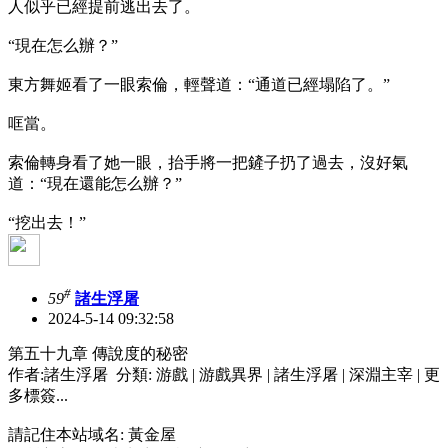
人似乎已經提前逃出去了。
“現在怎么辦？”
東方舞姬看了一眼索倫，輕聲道：“通道已經塌陷了。”
哐當。
索倫轉身看了她一眼，抬手將一把鏟子扔了過去，沒好氣
道：“現在還能怎么辦？”
“挖出去！”
#
59
諸生浮屠
2024-5-14 09:32:58
第五十九章 傳說度的秘密
作者:諸生浮屠 分類: 游戲 | 游戲異界 | 諸生浮屠 | 深淵主宰 | 更
多標簽...
請記住本站域名: 黃金屋