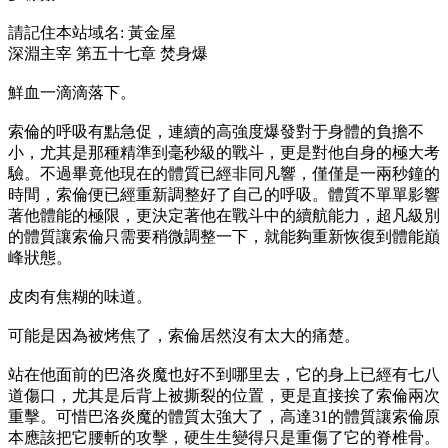
請記住本站域名: 黃金屋
深淵主宰 第五十七章 焚身爆
鮮血一滴滴落下。
索倫的呼吸有點急促，連續的高強度爆發對于身體的負擔不
小，尤其是那種精準到毫秒級的戰斗，更是對他自身的極大考
驗。不過畢竟他現在的體質已經非同凡響，僅僅是一兩秒鐘的
時間，索倫便已經重新調整好了自己的呼吸。體質不單單影響
著他體能的極限，更決定著他在戰斗中的續航能力，超凡級別
的體質讓索倫只需要稍微調整一下，就能夠重新恢復到體能巔
峰狀態。
皮肉有焦糊的味道。
可能是因為被烤焦了，索倫居然沒有太大的痛楚。
站在他面前的巴洛炎魔也好不到哪里去，它的身上已經有七八
道傷口，尤其是后背上被撕裂的位置，更是直接挨了索倫兩次
重擊。可惜巴洛炎魔的體質太強大了，高達31的體質讓索倫原
本應該把它腰斬的攻擊，硬生生變得只是重傷了它的脊椎骨。