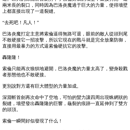
兩米長的裂口，同時因為巴洛炎魔過于巨大的力量，使得墻壁
上都直接出現了一道裂縫。
“去死吧！凡人！”
巴洛炎魔打定主意將索倫逼得無路可退，眼前的敵人從頭到尾
不敢硬接它一招攻擊，所以它現在的戰斗就是完全放棄防御，
直接用最暴力的方式逼索倫硬抗它的攻擊。
轟隆隆！
索倫只能再次狼狽地避開，巴洛炎魔的力量太高了，變身殺戮
者形態他也不敢硬接。
更別說對方還有巨大體型的力量加成。
深淵斬首劍再次命中了空地，可怕的蠻力讓四周出現蛛網狀的
裂縫，墻壁發出轟隆隆的巨響，龜裂的痕跡一直延伸到了雙方
的頭頂。
索倫一瞬間好似發現了什么！