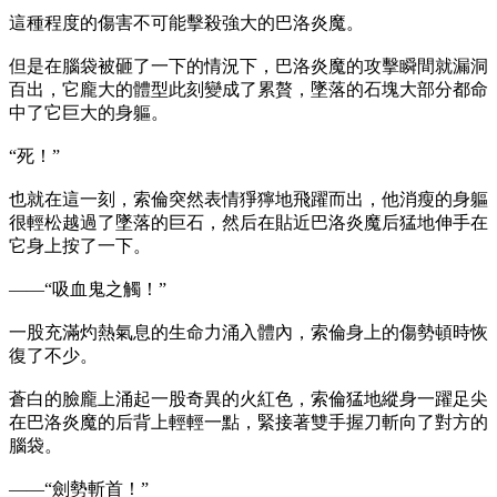
這種程度的傷害不可能擊殺強大的巴洛炎魔。
但是在腦袋被砸了一下的情況下，巴洛炎魔的攻擊瞬間就漏洞
百出，它龐大的體型此刻變成了累贅，墜落的石塊大部分都命
中了它巨大的身軀。
“死！”
也就在這一刻，索倫突然表情猙獰地飛躍而出，他消瘦的身軀
很輕松越過了墜落的巨石，然后在貼近巴洛炎魔后猛地伸手在
它身上按了一下。
——“吸血鬼之觸！”
一股充滿灼熱氣息的生命力涌入體內，索倫身上的傷勢頓時恢
復了不少。
蒼白的臉龐上涌起一股奇異的火紅色，索倫猛地縱身一躍足尖
在巴洛炎魔的后背上輕輕一點，緊接著雙手握刀斬向了對方的
腦袋。
——“劍勢斬首！”