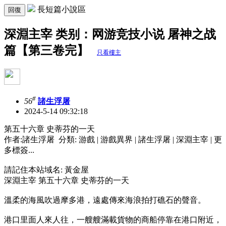
長短篇小說區
回復
深淵主宰 类别：网游竞技小说 屠神之战
篇【第三卷完】
只看樓主
#
56
諸生浮屠
2024-5-14 09:32:18
第五十六章 史蒂芬的一天
作者:諸生浮屠 分類: 游戲 | 游戲異界 | 諸生浮屠 | 深淵主宰 | 更
多標簽...
請記住本站域名: 黃金屋
深淵主宰 第五十六章 史蒂芬的一天
溫柔的海風吹過摩多港，遠處傳來海浪拍打礁石的聲音。
港口里面人來人往，一艘艘滿載貨物的商船停靠在港口附近，