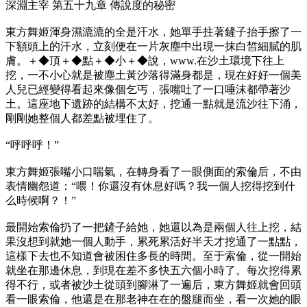
深淵主宰 第五十九章 傳說度的秘密
東方舞姬渾身濕漉漉的全是汗水，她單手拄著鏟子抬手擦了一
下額頭上的汗水，立刻便在一片灰塵中出現一抹白皙細膩的肌
膚。＋◆頂＋◆點＋◆小＋◆說，www.在沙土環境下往上
挖，一不小心就是被塵土黃沙落得滿身都是，現在好好一個美
人兒已經變得看起來像個乞丐，張嘴吐了一口唾沫都帶著沙
土。這座地下遺跡的結構不太好，挖通一點就是流沙往下涌，
剛剛她整個人都差點被埋住了。
“呼呼呼！”
東方舞姬張嘴小口喘氣，在轉身看了一眼側面的索倫后，不由
表情幽怨道：“喂！你還沒有休息好嗎？我一個人挖得挖到什
么時候啊？！”
最開始索倫扔了一把鏟子給她，她還以為是兩個人往上挖，結
果沒想到就她一個人動手，累死累活好半天才挖通了一點點，
這樣下去也不知道會被困住多長的時間。至于索倫，從一開始
就坐在那邊休息，到現在差不多快五六個小時了。每次挖得累
得不行，或者被沙土從頭到腳淋了一遍后，東方舞姬就會回頭
看一眼索倫，他還是在那老神在在的盤腿而坐，看一次她的眼