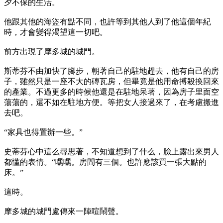
夕不保的生活。
他跟其他的海盜有點不同，也許等到其他人到了他這個年紀
時，才會變得渴望這一切吧。
前方出現了摩多城的城門。
斯蒂芬不由加快了腳步，朝著自己的駐地趕去，他有自己的房
子，雖然只是一座不大的磚瓦房，但畢竟是他用命搏殺換回來
的產業。不過更多的時候他還是在駐地呆著，因為房子里面空
蕩蕩的，還不如在駐地方便。等把女人接過來了，在考慮搬進
去吧。
“家具也得置辦一些。”
史蒂芬心中這么尋思著，不知道想到了什么，臉上露出來男人
都懂的表情。“嘿嘿。房間有三個。也許應該買一張大點的
床。”
這時。
摩多城的城門處傳來一陣喧鬧聲。