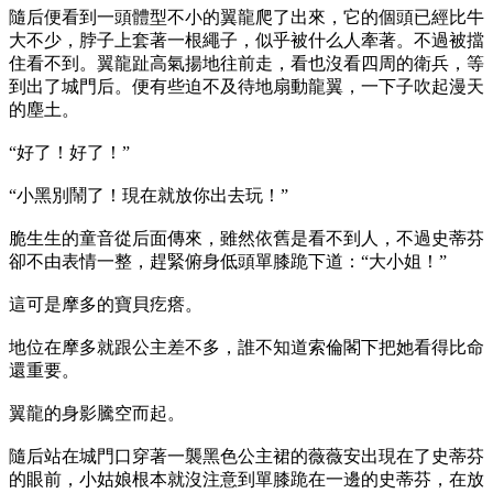
隨后便看到一頭體型不小的翼龍爬了出來，它的個頭已經比牛
大不少，脖子上套著一根繩子，似乎被什么人牽著。不過被擋
住看不到。翼龍趾高氣揚地往前走，看也沒看四周的衛兵，等
到出了城門后。便有些迫不及待地扇動龍翼，一下子吹起漫天
的塵土。
“好了！好了！”
“小黑別鬧了！現在就放你出去玩！”
脆生生的童音從后面傳來，雖然依舊是看不到人，不過史蒂芬
卻不由表情一整，趕緊俯身低頭單膝跪下道：“大小姐！”
這可是摩多的寶貝疙瘩。
地位在摩多就跟公主差不多，誰不知道索倫閣下把她看得比命
還重要。
翼龍的身影騰空而起。
隨后站在城門口穿著一襲黑色公主裙的薇薇安出現在了史蒂芬
的眼前，小姑娘根本就沒注意到單膝跪在一邊的史蒂芬，在放