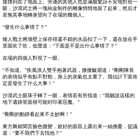
接撲到在了地面上。旁邊的其他人也是滿臉驚訝不安地對視一
眼，沙漠武士將一塊純金制作的雕像悄悄地裝了起來，然后才
若無其事地轉身望向了在場的幾個人。
“發生什么事情了？”
矮人戰士將墻壁上保存得還不錯的水晶扣了一下，還在放在手
里面吹了吹，低聲道：“下面是不是出什么事情了？”
在場的四個人對視了一眼。
“不知道。”疾風浪人雙手抱著武器，微微皺眉道：“剛剛隊長
的表情似乎有點不對勁，身上的戾氣也太重了。我估計下面肯
定是發生了什么大事！”
沙漠武士眼珠子轉了一眼，表情若有所指道：“我聽說這樣的
地下遺跡里面很可能封印著惡魔。”
“剛剛的動靜看起來不太妙啊！”
東方舞姬聞言臉色微變，姣好的面容上露出來一絲擔憂，提議
道：“要不我們下去找他？”