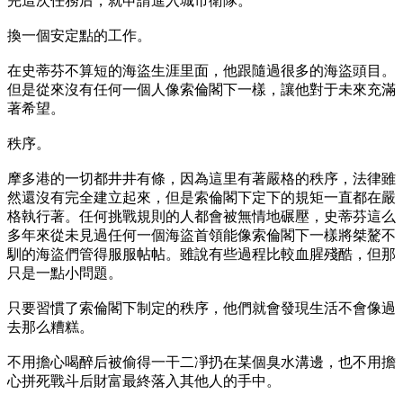
完這次任務后，就申請進入城市衛隊。
換一個安定點的工作。
在史蒂芬不算短的海盜生涯里面，他跟隨過很多的海盜頭目。
但是從來沒有任何一個人像索倫閣下一樣，讓他對于未來充滿
著希望。
秩序。
摩多港的一切都井井有條，因為這里有著嚴格的秩序，法律雖
然還沒有完全建立起來，但是索倫閣下定下的規矩一直都在嚴
格執行著。任何挑戰規則的人都會被無情地碾壓，史蒂芬這么
多年來從未見過任何一個海盜首領能像索倫閣下一樣將桀驁不
馴的海盜們管得服服帖帖。雖說有些過程比較血腥殘酷，但那
只是一點小問題。
只要習慣了索倫閣下制定的秩序，他們就會發現生活不會像過
去那么糟糕。
不用擔心喝醉后被偷得一干二凈扔在某個臭水溝邊，也不用擔
心拼死戰斗后財富最終落入其他人的手中。