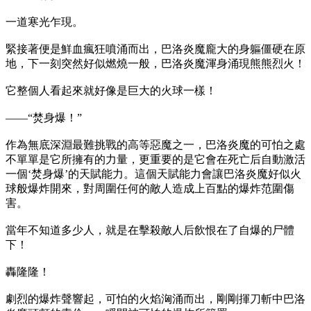
一道寒光乍現。
緊接著便是鮮血瘋狂噴涌而出，巴洛炎魔龐大的身軀僵硬在原
地，下一刻突然好似燃燒一般，巴洛炎魔渾身涌現熊熊烈火！
它整個人看起來就好像是巨大的火球一樣！
——“焚身爆！”
作為無底深淵最難挑戰的高等惡魔之一，巴洛炎魔的可怕之處
不單單是它所擁有的力量，更重要的是它會在死亡后自動激活
一個‘焚身爆’的天賦能力。這個天賦能力會讓巴洛炎魔好似火
球般爆炸開來，對周圍任何的敵人造成上百點的爆炸范圍傷
害。
當年不知道多少人，就是在擊殺敵人后飲恨在了自爆的尸體
下！
轟隆隆！
劇烈的爆炸聲響起，可怕的火焰洶涌而出，剛剛揮刀斬中巴洛