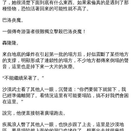
了，她很清楚下面到底有什么東西。如果索倫真的是遇到了那
種怪物，恐怕活著回來的可能性就不高了。
巴洛炎魔。
一個傳奇游蕩者很難獨立擊殺巴洛炎魔！
轟隆隆。
來自地底的爆炸在引起第一批的塌方后，好似震斷了某些地方
的支撐，明顯形成了連鎖性的塌方，不少地方都傳來倒塌的聲
音，這里也是掉下來一大片的灰塵。
“不能繼續呆著了。”
沙漠武士看了其他人一眼，沉聲道：“你們要留下就留下，我
已經準備離開了。看情況這里有可能要塌陷，搞不好我們會困
在這里。”
說完，他便直接朝著廣場跑去。
疾風浪人瞥了其他人一眼，也快步跟了上去，這里是沙漠地
區，要是塌陷把上面的的洞口也堵住了，想要出去就很麻煩