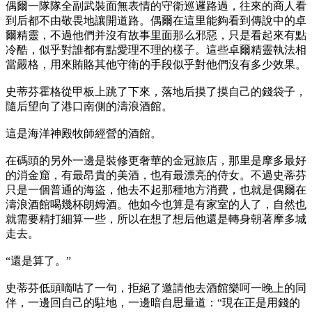
偶爾一隊隊全副武裝面無表情的守衛巡邏路過，往來的商人看
到后都不由敬畏地讓開道路。偶爾在這里能夠看到傳說中的卓
爾精靈，不過他們并沒有故事里面那么邪惡，只是看起來有點
冷酷，似乎對誰都有點愛理不理的樣子。這些卓爾精靈執法相
當嚴格，用來賄賂其他守衛的手段似乎對他們沒有多少效果。
史蒂芬霍格從甲板上跳了下來，落地后摸了摸自己的錢袋子，
隨后望向了港口南側的濤浪酒館。
這是海洋神殿牧師經營的酒館。
在碼頭的另外一邊是裝修更奢華的金冠旅店，那里是摩多最好
的消金窟，有最昂貴的美酒，也有最漂亮的侍女。不過史蒂芬
只是一個普通的海盜，他去不起那種地方消費，也就是偶爾在
濤浪酒館喝幾杯朗姆酒。他如今也算是有家室的人了，自然也
就需要精打細算一些，所以在想了想后他還是轉身朝著摩多城
走去。
“還是算了。”
史蒂芬低頭嘀咕了一句，拒絕了邀請他去酒館樂呵一晚上的同
伴，一邊回自己的駐地，一邊暗自思量道：“現在正是用錢的