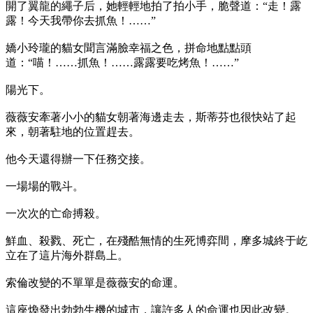
開了翼龍的繩子后，她輕輕地拍了拍小手，脆聲道：“走！露
露！今天我帶你去抓魚！……”
嬌小玲瓏的貓女聞言滿臉幸福之色，拼命地點點頭
道：“喵！……抓魚！……露露要吃烤魚！……”
陽光下。
薇薇安牽著小小的貓女朝著海邊走去，斯蒂芬也很快站了起
來，朝著駐地的位置趕去。
他今天還得辦一下任務交接。
一場場的戰斗。
一次次的亡命搏殺。
鮮血、殺戮、死亡，在殘酷無情的生死博弈間，摩多城終于屹
立在了這片海外群島上。
索倫改變的不單單是薇薇安的命運。
這座煥發出勃勃生機的城市，讓許多人的命運也因此改變。