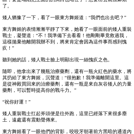
了。
矮人猶豫了一下，看了一眼東方舞姬道：“我們也出去吧？”
東方舞姬的表情漸漸平靜了下來，她看了一眼面前的矮人重裝
戰士，凝聲道：“不！我準備下去看看！他剛剛畢竟救過我，
這樣拋棄他離開我辦不到，將來肯定會因為這件事而感到愧
疚！”
聽到她的話，矮人戰士臉上明顯出現一絲愧疚之色。
隨即，他拿出來了幾瓶治療藥劑，還有一瓶火紅色的藥水，將
其扔給了東方舞姬，沉聲道：“很抱歉！我準備離開這里。這
是從神殿買回來的治療藥劑，還有一瓶是來自灰谷矮人的力量
藥劑，可以暫時提高你的戰斗力。”
“祝你好運！”
矮人重裝戰士扛起斧頭便是往外跑，這里已經落下來很多塵
土，遠處還有震動聲傳來。
東方舞姬看了一眼他們的背影，咬咬牙朝著前方黑暗的通道內