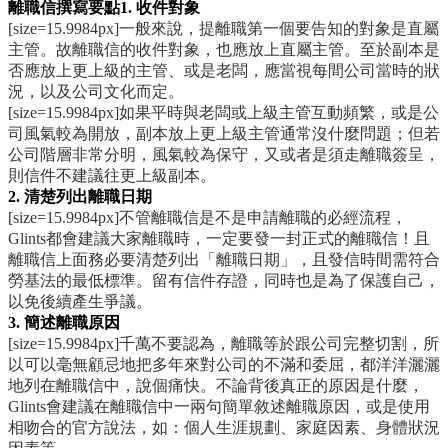
離職信撰寫要點
1. 收件對象
[size=15.9984px]一般來說，提離職第一個要告知的對象是直屬
主管。故離職信的收件對象，也應放上直屬主管。至於副本是
否應放上更上級的主管、或是老闆，應當視每間公司當時的狀
況，以及公司文化而定。
[size=15.9984px]如果平時與老闆或上級主管互動頻繁，或是公
司風氣較為開放，副本放上更上級主管通常沒什麼問題；但若
公司階層非常分明，風氣較為保守，又或者是須走離職簽呈，
則信件不建議往更上級副本。
2. 清楚列出離職日期
[size=15.9984px]不管離職信是不是申請離職的必經流程，
Glints都會建議大家離職時，一定要發一封正式的離職信！且
離職信上面務必要清楚列出「離職日期」，且發信時間需符合
勞基法的最低標準。留有信件存證，同時也是為了保護自己，
以免後續產生爭議。
3. 簡述離職原因
[size=15.9984px]千萬不要認為，離職等於跟公司完整切割，所
以可以毫無顧忌地把多年來對公司的不滿和委屈，都洋洋灑灑
地列在離職信中，說個痛快。不論背後真正的原因是什麼，
Glints會建議在離職信中一兩句簡單敘述離職原因，或是使用
相吻合的官方說法，如：個人生涯規劃、家庭因素、身體狀況