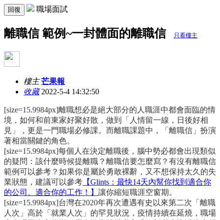
職場面試
回復
離職信 範例~一封體面的離職信
只看樓主
樓主
芒果報
收藏
2022-5-4 14:32:50
[size=15.9984px]離職想必是絕大部分的人職涯中都會面臨的情
境，如何和前東家好聚好散，做到「人情留一線，日後好相
見」，更是一門職場必修課。而離職課題中，「離職信」扮演
著相當關鍵的角色。
[size=15.9984px]每個人在決定離職後，腦中勢必都會出現類似
的疑問：該什麼時候提離職？離職信要怎麼寫？有沒有離職信
範例可以參考？如果你是屬於勇敢裸辭，又不想保持太久的失
業狀態，建議可以參考
【Glints：最快14天內幫你找到適合你
的公司、適合你的工作！】
讓你縮短職涯空窗期。
[size=15.9984px]台灣在2020年再次遭遇有史以來第二次「離職
人次」高於「就業人次」的罕見狀況，疫情持續在延燒，職場