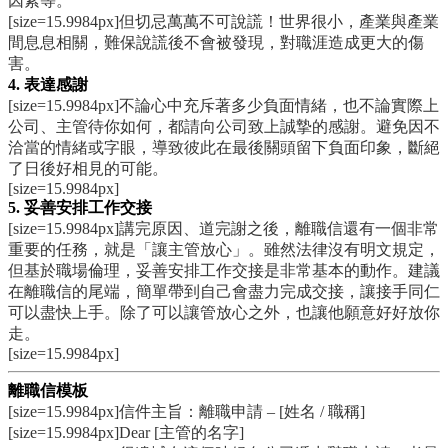
因素等。
[size=15.9984px]但切忌萬萬不可說謊！世界很小，產業與產業
間息息相關，難保說謊後不會被發現，對職涯造成更大的傷
害。
4. 表達感謝
[size=15.9984px]不論心中充斥著多少負面情緒，也不論實際上
公司、主管待你如何，都請向公司致上誠摯的感謝。避免因不
洽當的情緒或字眼，導致彼此在最後關頭留下負面印象，斷絕
了日後好相見的可能。
[size=15.9984px]
5. 妥善安排工作交接
[size=15.9984px]講完原因、道完謝之後，離職信還有一個非常
重要的任務，就是「讓主管放心」。雖然法律沒有明文規定，
但基於職場倫理，妥善安排工作交接是非常基本的動作。建議
在離職信的尾端，簡單帶到自己會盡力完成交接，讓接手同仁
可以盡快上手。除了可以讓管放心之外，也讓他願意好好放你
走。
[size=15.9984px]
離職信模板
[size=15.9984px]信件主旨：離職申請 – [姓名 / 職稱]
[size=15.9984px]Dear [主管的名字]