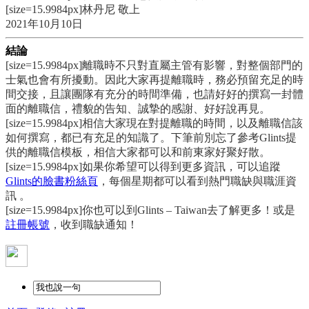
[size=15.9984px]林丹尼 敬上
2021年10月10日
結論
[size=15.9984px]離職時不只對直屬主管有影響，對整個部門的
士氣也會有所擾動。因此大家再提離職時，務必預留充足的時
間交接，且讓團隊有充分的時間準備，也請好好的撰寫一封體
面的離職信，禮貌的告知、誠摯的感謝、好好說再見。
[size=15.9984px]相信大家現在對提離職的時間，以及離職信該
如何撰寫，都已有充足的知識了。下筆前別忘了參考Glints提
供的離職信模板，相信大家都可以和前東家好聚好散。
[size=15.9984px]如果你希望可以得到更多資訊，可以追蹤
Glints的臉書粉絲頁
，每個星期都可以看到熱門職缺與職涯資
訊 。
[size=15.9984px]你也可以到Glints – Taiwan去了解更多！或是
註冊帳號
，收到職缺通知！