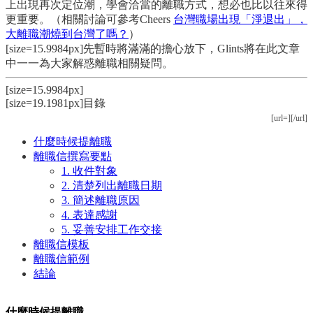
上出現再次定位潮，學會洽當的離職方式，想必也比以往來得
更重要。（相關討論可參考Cheers
台灣職場出現「淨退出」，
大離職潮燒到台灣了嗎？
）
[size=15.9984px]先暫時將滿滿的擔心放下，Glints將在此文章
中一一為大家解惑離職相關疑問。
[size=15.9984px]
[size=19.1981px]目錄
[url=][/url]
什麼時候提離職
離職信撰寫要點
1. 收件對象
2. 清楚列出離職日期
3. 簡述離職原因
4. 表達感謝
5. 妥善安排工作交接
離職信模板
離職信範例
結論
什麼時候提離職