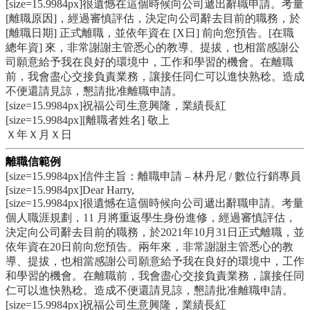
[size=15.9984px]很遺憾在這個時候向公司遞出辭職申請。考量
[離職原因]，經過審慎評估，決定向公司辭去目前的職務，於
[離職日期] 正式離職，並依年資在 [X日] 前向您預告。[在職
總年資] 來，非常謝謝主管悉心的教導、提拔，也相當感謝公
司願意給予我在良好的環境中，工作和學習的機會。在離職
前，我會盡心交接負責業務，讓接任同仁可以進快熟稔。造成
不便還請見諒，懇請批准離職申請。
[size=15.9984px]祝福公司生意興隆，業績長紅
[size=15.9984px][離職者姓名] 敬上
Ｘ年Ｘ月Ｘ日
離職信範例
[size=15.9984px]信件主旨：離職申請 – 林丹尼 / 數位行銷專員
[size=15.9984px]Dear Harry,
[size=15.9984px]很遺憾在這個時候向公司遞出辭職申請。考量
個人職涯規劃，11 月將重返學生身份進修，經過審慎評估，
決定向公司辭去目前的職務，於2021年10月31日正式離職，並
依年資在20日前向您預告。兩年來，非常謝謝主管悉心的教
導、提拔，也相當感謝公司願意給予我在良好的環境中，工作
和學習的機會。在離職前，我會盡心交接負責業務，讓接任同
仁可以進快熟稔。造成不便還請見諒，懇請批准離職申請。
[size=15.9984px]祝福公司生意興隆，業績長紅