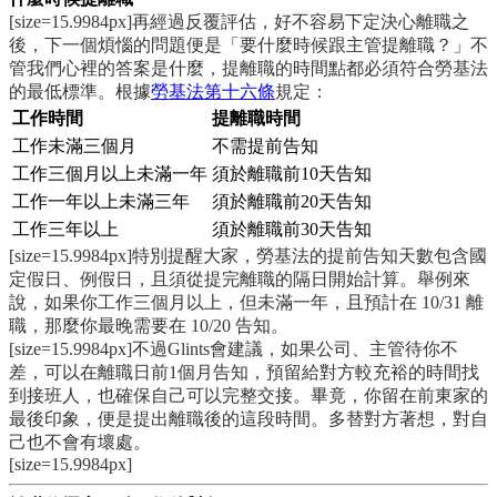
[size=15.9984px]再經過反覆評估，好不容易下定決心離職之
後，下一個煩惱的問題便是「要什麼時候跟主管提離職？」不
管我們心裡的答案是什麼，提離職的時間點都必須符合勞基法
的最低標準。根據
勞基法第十六條
規定：
工作時間
提離職時間
工作未滿三個月
不需提前告知
工作三個月以上未滿一年
須於離職前10天告知
工作一年以上未滿三年
須於離職前20天告知
工作三年以上
須於離職前30天告知
[size=15.9984px]特別提醒大家，勞基法的提前告知天數包含國
定假日、例假日，且須從提完離職的隔日開始計算。舉例來
說，如果你工作三個月以上，但未滿一年，且預計在 10/31 離
職，那麼你最晚需要在 10/20 告知。
[size=15.9984px]不過Glints會建議，如果公司、主管待你不
差，可以在離職日前1個月告知，預留給對方較充裕的時間找
到接班人，也確保自己可以完整交接。畢竟，你留在前東家的
最後印象，便是提出離職後的這段時間。多替對方著想，對自
己也不會有壞處。
[size=15.9984px]