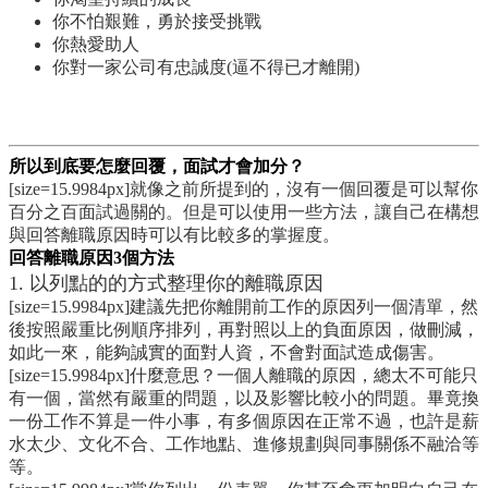
你不怕艱難，勇於接受挑戰
你熱愛助人
你對一家公司有忠誠度(逼不得已才離開)
所以到底要怎麼回覆，面試才會加分？
[size=15.9984px]就像之前所提到的，沒有一個回覆是可以幫你
百分之百面試過關的。但是可以使用一些方法，讓自己在構想
與回答離職原因時可以有比較多的掌握度。
回答離職原因3個方法
1. 以列點的的方式整理你的離職原因
[size=15.9984px]建議先把你離開前工作的原因列一個清單，然
後按照嚴重比例順序排列，再對照以上的負面原因，做刪減，
如此一來，能夠誠實的面對人資，不會對面試造成傷害。
[size=15.9984px]什麼意思？一個人離職的原因，總太不可能只
有一個，當然有嚴重的問題，以及影響比較小的問題。畢竟換
一份工作不算是一件小事，有多個原因在正常不過，也許是薪
水太少、文化不合、工作地點、進修規劃與同事關係不融洽等
等。