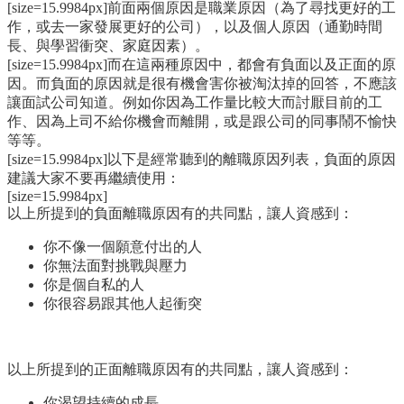
[size=15.9984px]前面兩個原因是職業原因（為了尋找更好的工
作，或去一家發展更好的公司），以及個人原因（通勤時間
長、與學習衝突、家庭因素）。
[size=15.9984px]而在這兩種原因中，都會有負面以及正面的原
因。而負面的原因就是很有機會害你被淘汰掉的回答，不應該
讓面試公司知道。例如你因為工作量比較大而討厭目前的工
作、因為上司不給你機會而離開，或是跟公司的同事鬧不愉快
等等。
[size=15.9984px]以下是經常聽到的離職原因列表，負面的原因
建議大家不要再繼續使用：
[size=15.9984px]
以上所提到的負面離職原因有的共同點，讓人資感到：
你不像一個願意付出的人
你無法面對挑戰與壓力
你是個自私的人
你很容易跟其他人起衝突
以上所提到的正面離職原因有的共同點，讓人資感到：
你渴望持續的成長