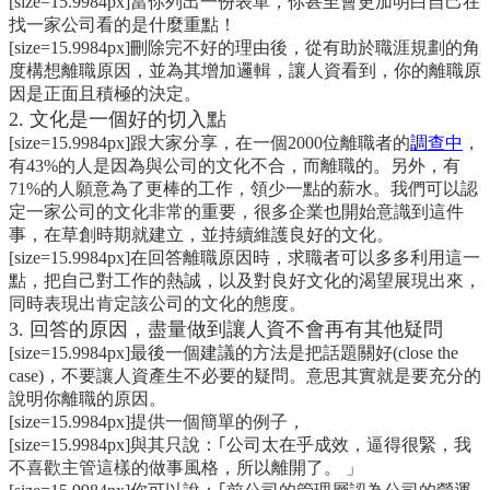
[size=15.9984px]當你列出一份表單，你甚至會更加明白自己在
找一家公司看的是什麼重點！
[size=15.9984px]刪除完不好的理由後，從有助於職涯規劃的角
度構想離職原因，並為其增加邏輯，讓人資看到，你的離職原
因是正面且積極的決定。
2. 文化是一個好的切入點
[size=15.9984px]跟大家分享，在一個2000位離職者的
調查中
，
有43%的人是因為與公司的文化不合，而離職的。另外，有
71%的人願意為了更棒的工作，領少一點的薪水。我們可以認
定一家公司的文化非常的重要，很多企業也開始意識到這件
事，在草創時期就建立，並持續維護良好的文化。
[size=15.9984px]在回答離職原因時，求職者可以多多利用這一
點，把自己對工作的熱誠，以及對良好文化的渴望展現出來，
同時表現出肯定該公司的文化的態度。
3. 回答的原因，盡量做到讓人資不會再有其他疑問
[size=15.9984px]最後一個建議的方法是把話題關好(close the
case)，不要讓人資產生不必要的疑問。意思其實就是要充分的
說明你離職的原因。
[size=15.9984px]提供一個簡單的例子，
[size=15.9984px]與其只說：｢公司太在乎成效，逼得很緊，我
不喜歡主管這樣的做事風格，所以離開了。 」