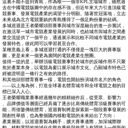
這裏不能不提到青島，作為唯一一個非KPL主場城市，雖然過
去在中國電競版圖中的存在感不強，但近年來大力引進頂級電
競賽事、發展電競產業的渴望十分明顯。隨著世冠落地，立志
未來成為北方電競重鎮的青島獲得了一個足夠份量的砝碼。
多城巡迴是王者榮耀頭部賽事與城市深度融合的進一步嘗試，
在激活單一城市電競產業發展的同時，也給城市與城市之間產
業交流提供了一個平台，通過展示和比較不同城市電競產業的
發展特色，彼此間可以學習甚至合作。
某種意義上看，多城巡迴打通的不僅僅是一塊巨大的賽事版
圖，更是未來一個更為廣闊的電競產業生態圈。
值得一提的是，舉辦頂級電競賽事對於城市的反哺作用不只聚
焦於產業本身，以電競為窗口展示城市文化、凸顯城市特色已
經被證明是一條行之有效的路徑。
和其他頭部體育賽事一樣，電競也開始扮演城市名片的角色
——以上海為例，打造全球著名體育城市和全球電競之都的目
標已深入人心。
王者榮耀職業賽事經過幾年的精耕細作后，從受眾、影響力
、品牌價值等層面已經具備了逐步比肩傳統體育頂級賽事的可
能，而借鑒傳統體育，巡迴賽制將是探索新一階段賽事發展的
開創性舉措，也為整個國內移動電競的未來給出了方向：
產業層面，以巡迴賽製為觸手，擴大賽事邊際，加深城際聯
動，移動電競的地域化生態在量級與維度上有望踏上一個新的