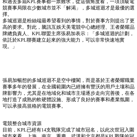
和過去多屆KPL賽事都一票難求，從這個角度看，一項頂級電
競賽事局限在少數城市並不「解渴」，多城巡迴才是最優的選
擇。
多城巡迴是粉絲端最希望看到的事情，對於賽事方則提出了更
高的要求。對此，騰訊互娛天美電競中心總經理、王者榮耀品
牌總負責人、KPL聯盟主席張易加表示：「多城巡迴的計劃，
依託於KPL聯賽建立起來的強大能力，可以非常快速地實
現。」
張易加暢想的多城巡迴不是空中樓閣，而是基於王者榮耀職業
賽事多年的發展，在全國範圍內已經擁有豐沃的用戶土壤和品
牌影響力，尤其是在地域化和城市主場逐步走向完善後，在各
地打造了成熟的軟硬體設施、形成了良好的賽事和產業氛圍，
可以承接高規格的電競賽事。
電競整合城市資源
目前，KPL已經有14支戰隊完成了城市冠名，以此次世冠入圍
城市來看，上海、南京、重慶、武漢和北京都是KPL戰隊的冠