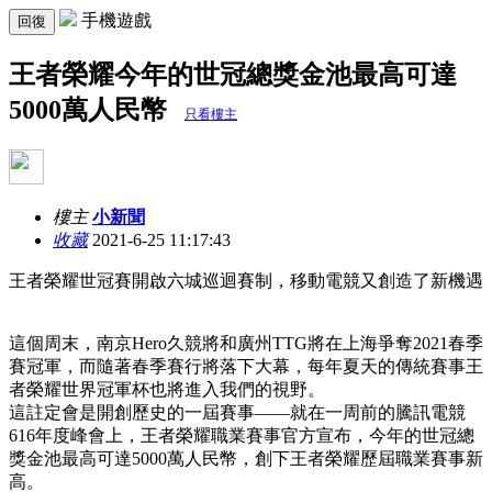
手機遊戲
回復
王者榮耀今年的世冠總獎金池最高可達
5000萬人民幣
只看樓主
樓主
小新聞
收藏
2021-6-25 11:17:43
王者榮耀世冠賽開啟六城巡迴賽制，移動電競又創造了新機遇
這個周末，南京Hero久競將和廣州TTG將在上海爭奪2021春季
賽冠軍，而隨著春季賽行將落下大幕，每年夏天的傳統賽事王
者榮耀世界冠軍杯也將進入我們的視野。
這註定會是開創歷史的一屆賽事——就在一周前的騰訊電競
616年度峰會上，王者榮耀職業賽事官方宣布，今年的世冠總
獎金池最高可達5000萬人民幣，創下王者榮耀歷屆職業賽事新
高。