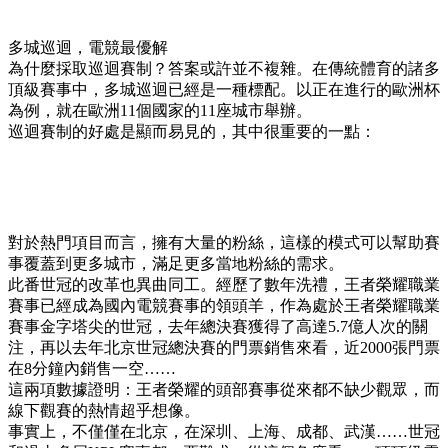
多城巡迴，電競最優解
為什麼採取巡迴賽制？答案或許並不複雜。在傳統體育的諸多
頂級賽事中，多城巡迴已經是一種標配。以正在進行的歐洲杯
為例，就在歐洲11個國家的11座城市舉辦。
巡迴賽制的好處是顯而易見的，其中很重要的一點：
對於熱門項目而言，擁有大量的粉絲，這樣的模式可以幫助賽
事覆蓋到更多城市，滿足更多當地粉絲的需求。
此番世冠的改革也異曲同工。經歷了數年洗禮，王者榮耀職業
賽事已經成為國內電競賽事的領頭羊，作為處於王者榮耀職業
賽事金字塔尖的世冠，去年總決賽獲得了高達5.7億人次的關
注，再以去年北京世冠總決賽的門票銷售來看，近2000張門票
在8分鐘內銷售一空……
這兩項數據證明：王者榮耀的頭部賽事從來都不缺少觀眾，而
線下觀賽的熱情超乎想像。
事實上，不僅僅在北京，在深圳、上海、成都、武漢……世冠