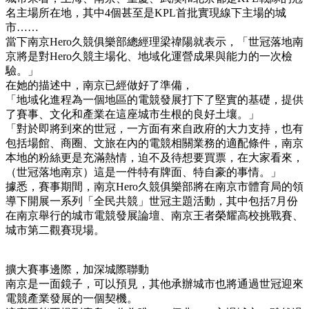
名主場所在地，其中4個甚至是KPL首批實現線下主場的城
市……
當下南京Hero久競俱樂部總經理梁禕陽就表示，「世冠落地南
京將是對Hero久競主場化、地域化運營成果與能力的一次檢
驗。」
在她的描述中，南京已經做好了準備，
「地域化進程為一個地區的電競發展打下了堅實的基礎，提供
了賽事、文化和產業在這座城市生根的良好土壤。」
「對於即將到來的世冠，一方面有來自政府的大力支持，也有
包括場館、商圈、文旅在內的電競相關業務的適配條件，南京
本地的粉絲更是充滿熱情，迫不及待想要買票，在大家看來，
（世冠落地南京）這是一件特有牌面、特自豪的事情。」
據悉，賽事期間，南京Hero久競俱樂部將在南京市體育局的領
導下開展一系列「全民共競」世冠主題活動，其中包括7月份
在南京舉行的城市電競發展論壇、南京王者榮耀高校挑戰賽、
城市第二觀賽現場。
擴大賽事邊際，加深城際聯動
南京是一面鏡子，可以預見，其他承辦城市也將通過世冠迎來
電競產業發展的一個契機。