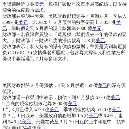
季舉債將近 3 兆
美元
，規模打破歷年來單季最高紀錄，以支持
國會的抗疫救市需求。
財政部在聲明中表示，美國財政部預定在 4 月到 6 月一季借入
2.999 兆
美元
，比 2020 年 2 月預估的數字要高出 3.055 兆
美
元
，當時假定到 6 月底的現金餘額為 8000 億
美元
。
財政部一名資深官員說：「這規模比我們過去一年的借款都要
大。」財政部上一財政年度的淨借款為 1.28 兆
美元
。
財政部表示，私人持有的淨有價債務激增，主要是受到新冠肺
炎 (COVID-19) 疫情爆發所驅動，包含為支撐個人和企業把所
得稅申報延遲到 7 月等多項支出。
美國財政部於 2 月份預估，4 到 6 月償還 560 億
美元
的淨有價
債務。
財政部週一在聲明中表示，預估 7 到 9 月發債 6770 億
美元
，
9 月底的現金餘額假定為 8000 億
美元
。
1 到 3 月已借入 4770 億
美元
，季末現金餘額為 5150 億
美元
。
自 3 月 1 日以來，美國政府債務增加 1.5 兆
美元
或 6.4%，達
到 24.9 兆
美元
。美國在截至 3 月 30 日止的上半年度中，預算
赤字達到 7440 億
美元
。