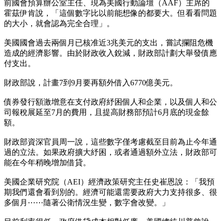
前國會預算辦公室主任、現為美國行動論壇（AAF）主席的
霍茲伊肯說，「這個數字比以前能想像的都要大。但看看問題
的大小，就會認為完全合理」。
美國國會過去兩個月已核准近3兆美元的支出，嘗試攔阻危機
造成的經濟影響。由於財政收入銳減，財政部計劃大舉發債應
付支出。
財政部說，計畫7到9月要再額外借入6770億美元。
債券發行額激增意在支付政府紓困個人和企業，以及個人和公
司報稅展延至7月的費用，且提高財務部預計6月底的現金餘
額。
財政部資深官員周一說，這些數字僅考慮截至目前為止今年通
過的立法。如果政府擴大紓困，或者通過額外立法，財政部可
能在今年稍晚增加借貸。
美國企業研究院（AEI）經濟政策研究主任史崔恩說：「我預
期我們還會看到別的。經濟可能還需要政府大力支持很多、很
多個月⋯⋯隨著公衛情況生變，數字會改變。」