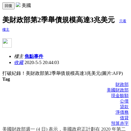
美國
回復
美財政部第2季舉債規模高達3兆美元
只看
樓主
樓主
焦點事件
收藏
2020-5-5 20:44:03
打破紀錄！美財政部第2季舉債規模高達3兆美元(圖片:AFP)
Tag
財政部
美國財政部
現金餘額
公債
貸款
淨債務
借貸
預算赤字
美國財政部週一 (4 日) 表示，美國政府正計劃在 2020 年第二