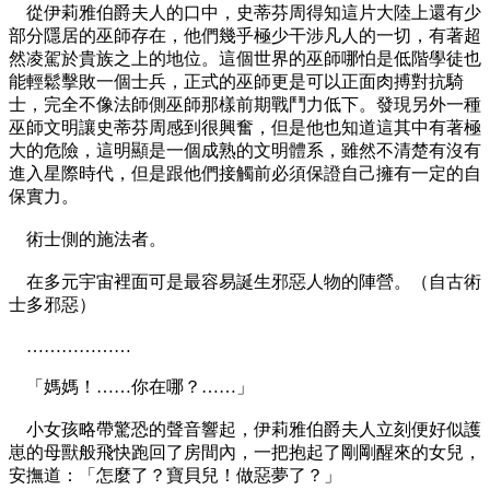
從伊莉雅伯爵夫人的口中，史蒂芬周得知這片大陸上還有少
部分隱居的巫師存在，他們幾乎極少干涉凡人的一切，有著超
然凌駕於貴族之上的地位。這個世界的巫師哪怕是低階學徒也
能輕鬆擊敗一個士兵，正式的巫師更是可以正面肉搏對抗騎
士，完全不像法師側巫師那樣前期戰鬥力低下。發現另外一種
巫師文明讓史蒂芬周感到很興奮，但是他也知道這其中有著極
大的危險，這明顯是一個成熟的文明體系，雖然不清楚有沒有
進入星際時代，但是跟他們接觸前必須保證自己擁有一定的自
保實力。
術士側的施法者。
在多元宇宙裡面可是最容易誕生邪惡人物的陣營。（自古術
士多邪惡）
………………
「媽媽！……你在哪？……」
小女孩略帶驚恐的聲音響起，伊莉雅伯爵夫人立刻便好似護
崽的母獸般飛快跑回了房間內，一把抱起了剛剛醒來的女兒，
安撫道：「怎麼了？寶貝兒！做惡夢了？」