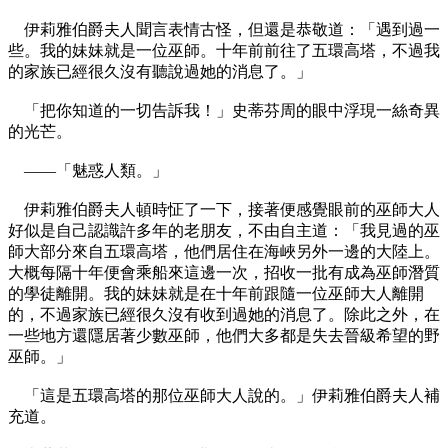
伊莉雅伯爵夫人聞言表情古怪，但還是恭敬道：「遇到過一
些。我的妹妹就是一位巫師。十年前前往了五環高塔，不過我
的家族已經很久沒有聽說過她的消息了。」
「把你知道的一切告訴我！」史蒂芬周的眼中浮現一絲奇異
的光芒。
——「魅惑人類。」
伊莉雅伯爵夫人頓時怔了一下，接著便感覺眼前的巫師大人
好似是自己認識許多年的老朋友，不由自主道：「我見過的巫
師大部分來自五環高塔，他們居住在海峽另外一邊的大陸上。
大概每隔十年便會乘船來這邊一次，招收一批有成為巫師潛質
的學徒離開。我的妹妹就是在十年前跟隨一位巫師大人離開
的，不過家族已經很久沒有收到過她的消息了。除此之外，在
一些地方還隱居著少數巫師，他們大多都是失去晉級希望的野
巫師。」
「這是五環高塔的那位巫師大人說的。」伊莉雅伯爵夫人補
充道。