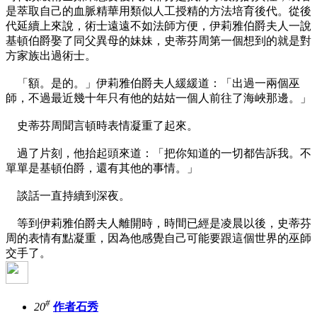
是萃取自己的血脈精華用類似人工授精的方法培育後代。從後
代延續上來說，術士遠遠不如法師方便，伊莉雅伯爵夫人一說
基頓伯爵娶了同父異母的妹妹，史蒂芬周第一個想到的就是對
方家族出過術士。
「額。是的。」伊莉雅伯爵夫人緩緩道：「出過一兩個巫
師，不過最近幾十年只有他的姑姑一個人前往了海峽那邊。」
史蒂芬周聞言頓時表情凝重了起來。
過了片刻，他抬起頭來道：「把你知道的一切都告訴我。不
單單是基頓伯爵，還有其他的事情。」
談話一直持續到深夜。
等到伊莉雅伯爵夫人離開時，時間已經是凌晨以後，史蒂芬
周的表情有點凝重，因為他感覺自己可能要跟這個世界的巫師
交手了。
#
20
作者石秀