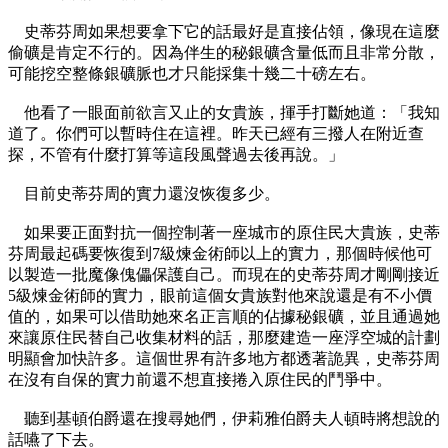
史蒂芬周如果想要拿下它的話最好是直接佔領，像現在這麼
偷礦是肯定不行的。因為伴生的秘銀礦含量低而且非常分散，
可能挖空整條銀礦脈也才只能採集十幾二十磅左右。
他看了一眼面前欲言又止的女貴族，揮手打斷她道：「我知
道了。你們可以暫時住在這裡。昨天已經有三撥人在附近查
探，不管有什麼打算等這段風聲過去後再說。」
目前史蒂芬周的實力還沒恢復多少。
如果要正面對抗一個控制著一座城市的原住民大貴族，史蒂
芬周最起碼要恢復到7級煉金術師以上的實力，那個時候他可
以製造一批魔像傀儡保護自己。而現在的史蒂芬周才剛剛接近
5級煉金術師的實力，眼前這個女貴族對他來說還是有不小價
值的，如果可以借助她來名正言順的佔據秘銀礦，並且通過她
來讓原住民替自己收集材料的話，那麼建造一座浮空城的計劃
明顯會加快許多。這個世界有許多地方都透著詭異，史蒂芬周
在沒有自保的實力前還不想直接捲入原住民的鬥爭中。
聽到基頓伯爵還在搜尋她們，伊莉雅伯爵夫人頓時將想說的
話嚥了下去。