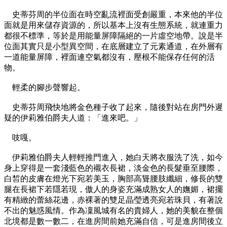
史蒂芬周的半位面在時空亂流裡面受創嚴重，本來他的半位
面就是用來儲存資源的，所以基本上沒有生態系統，就連重力
都很不標準，等於是用能量屏障隔絕的一片虛空地帶。說是半
位面其實只是小型異空間，在底層建立了元素通道，在外層有
一道能量屏障，裡面連空氣都沒有，壓根不能保存任何的活
物。
輕柔的腳步聲響起。
史蒂芬周飛快地將金色種子收了起來，隨後對站在房門外遲
疑的伊莉雅伯爵夫人道：「進來吧。」
吱嘎。
伊莉雅伯爵夫人輕輕推門進入，她白天將衣服洗了洗，如今
身上穿得是一套淺藍色的襯衣長裙，淡金色的長髮垂至腰際，
白皙的皮膚在燈光下宛若美玉，胸部高聳腰肢纖細，修長的雙
腿在長裙下若隱若現，傲人的身姿充滿成熟女人的嫵媚，裙擺
有精緻的蕾絲花邊，赤裸著的雙足晶瑩透亮宛若珠貝，有著說
不出的魅惑風情。作為凜風城有名的貴婦人，她的美貌在整個
北境都是數一數二，在進房間前她充滿自信，可是進房間後立