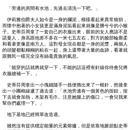
「旁邊的房間有水池，先過去清洗一下吧。」
伊莉雅伯爵夫人如今是一身的爛泥，模樣看起來異常狼狽，
而懷中抱著的小女孩更是滿身泥垢看起來就像是髒兮兮的小猴
子。史蒂芬周拿了一套自己的衣服出來，眼前的女人應該不是
諾曼人，身高跟他差不多在一米七五左右，對方的臉部輪廓柔
和看著更像是南方人。這對母女現在都是一身的泥漿，兩個人
的頭髮都黏糊糊的粘在一起，身上還帶著大量的血跡，看著就
跟難民一樣完全沒有絲毫貴族的氣息。
「能穿的話就將就穿一下，不能的話這裡有針線你待會兒將
衣服縫補一下。」
史蒂芬周拿出一小塊鐵隨手一捻便擼出來了一根針，然後拿
出一小團棉線遞了過去道：「水池旁邊有一個黃色的按鈕，按
下去就會加熱，木架有毛巾。注意她腿上的傷口，一會兒我來
幫你們處理一下。」
地下基地已經簡單改造過。
雖然沒有提供穩定能量的元素熔爐，但是依靠地脈節點史蒂