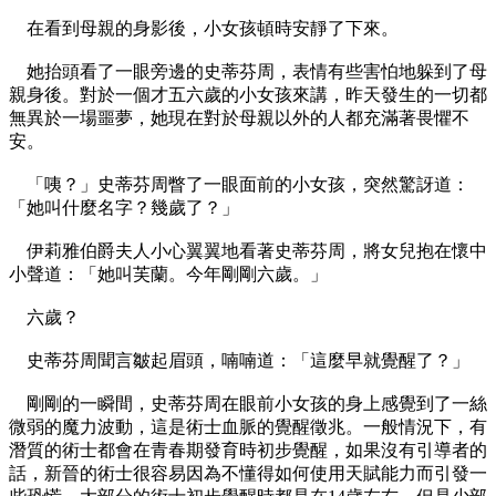
在看到母親的身影後，小女孩頓時安靜了下來。
她抬頭看了一眼旁邊的史蒂芬周，表情有些害怕地躲到了母
親身後。對於一個才五六歲的小女孩來講，昨天發生的一切都
無異於一場噩夢，她現在對於母親以外的人都充滿著畏懼不
安。
「咦？」史蒂芬周瞥了一眼面前的小女孩，突然驚訝道：
「她叫什麼名字？幾歲了？」
伊莉雅伯爵夫人小心翼翼地看著史蒂芬周，將女兒抱在懷中
小聲道：「她叫芙蘭。今年剛剛六歲。」
六歲？
史蒂芬周聞言皺起眉頭，喃喃道：「這麼早就覺醒了？」
剛剛的一瞬間，史蒂芬周在眼前小女孩的身上感覺到了一絲
微弱的魔力波動，這是術士血脈的覺醒徵兆。一般情況下，有
潛質的術士都會在青春期發育時初步覺醒，如果沒有引導者的
話，新晉的術士很容易因為不懂得如何使用天賦能力而引發一