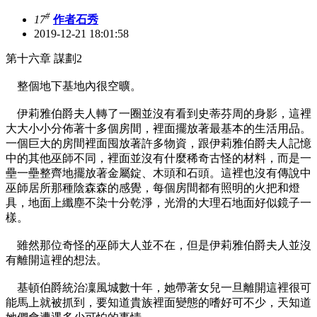
#
17
作者石秀
2019-12-21 18:01:58
第十六章 謀劃2
整個地下基地內很空曠。
伊莉雅伯爵夫人轉了一圈並沒有看到史蒂芬周的身影，這裡
大大小小分佈著十多個房間，裡面擺放著最基本的生活用品。
一個巨大的房間裡面囤放著許多物資，跟伊莉雅伯爵夫人記憶
中的其他巫師不同，裡面並沒有什麼稀奇古怪的材料，而是一
壘一壘整齊地擺放著金屬錠、木頭和石頭。這裡也沒有傳說中
巫師居所那種陰森森的感覺，每個房間都有照明的火把和燈
具，地面上纖塵不染十分乾淨，光滑的大理石地面好似鏡子一
樣。
雖然那位奇怪的巫師大人並不在，但是伊莉雅伯爵夫人並沒
有離開這裡的想法。
基頓伯爵統治凜風城數十年，她帶著女兒一旦離開這裡很可
能馬上就被抓到，要知道貴族裡面變態的嗜好可不少，天知道