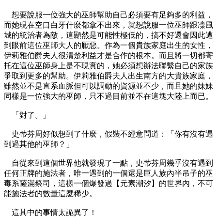
想要說服一位強大的巫師幫助自己必須要有足夠多的利益，
而她現在空口白牙什麼都拿不出來，就想說服一位巫師跟凜風
城的統治者為敵，這顯然是可能性極低的，搞不好還會因此遭
到眼前這位巫師大人的厭惡。作為一個貴族家庭出生的女性，
伊莉雅伯爵夫人很清楚利益才是合作的根本。而且將一切都寄
托在這位巫師身上是不現實的，她必須想辦法聯繫自己的家族
爭取到更多的幫助。伊莉雅伯爵夫人出生南方的大貴族家庭，
雖然並不是直系血脈但可以調動的資源並不少，而且她的妹妹
同樣是一位強大的巫師，只不過目前並不在這塊大陸上而已。
「對了。」
史蒂芬周好似想到了什麼，假裝不經意問道：「你有沒有遇
到過其他的巫師？」
自從來到這個世界他就發現了一點，史蒂芬周幾乎沒有遇到
任何正牌的施法者，唯一遇到的一個還是巨人族內半吊子的巫
毒系薩滿祭司，這樣一個爆發過【元素潮汐】的世界內，不可
能施法者的數量這麼稀少。
這其中的事情太詭異了！