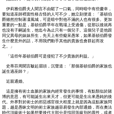
伊莉雅伯爵夫人聞言不由鬆了一口氣，同時暗中有些慶幸，
要知道巫師裡面性格古怪的人可不少，她立刻便道：「基頓伯
爵雖然控制著凜風城，可是暗中對他不滿的人也有很多。更加
重要的一點是，基頓伯爵早年在戰場上受過傷，從那以後就再
也沒有子嗣誕生，他迄今為止只有一個兒子。這個兒子是他跟
同父異母的妹妹所生，先天上有些癡呆愚笨，如果基頓伯爵發
生什麼意外的話，不用我們動手其他的貴族也會群起而攻
之。」
「這些年基頓伯爵可是侵犯了不少貴族的利益。」
史蒂芬周聞言皺起眉頭，沉聲道：「那個基頓伯爵的家族也
誕生過巫師？」
近親通婚。
這是擁有術士血脈的家族內經常發生的事情，有點類似於賭
博的意思，有可能誕生出來天才，但更可能是生出來愚鈍的後
代。外界對於術士的邪惡感官很大程度上就是因為這點家族問
題，越是愚昧文明的術士家族越容易發生內部通婚，而在奧法
時代頂級術士如果想要後代大部分是找同等級別的異性，或者