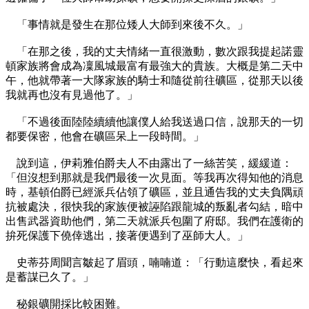
「事情就是發生在那位矮人大師到來後不久。」
「在那之後，我的丈夫情緒一直很激動，數次跟我提起諾靈
頓家族將會成為凜風城最富有最強大的貴族。大概是第二天中
午，他就帶著一大隊家族的騎士和隨從前往礦區，從那天以後
我就再也沒有見過他了。」
「不過後面陸陸續續他讓僕人給我送過口信，說那天的一切
都要保密，他會在礦區呆上一段時間。」
說到這，伊莉雅伯爵夫人不由露出了一絲苦笑，緩緩道：
「但沒想到那就是我們最後一次見面。等我再次得知他的消息
時，基頓伯爵已經派兵佔領了礦區，並且通告我的丈夫負隅頑
抗被處決，很快我的家族便被誣陷跟龍城的叛亂者勾結，暗中
出售武器資助他們，第二天就派兵包圍了府邸。我們在護衛的
拚死保護下僥倖逃出，接著便遇到了巫師大人。」
史蒂芬周聞言皺起了眉頭，喃喃道：「行動這麼快，看起來
是蓄謀已久了。」
秘銀礦開採比較困難。