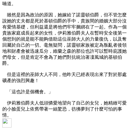
喃道。
雖然是因為政治的原因，她嫁給了諾靈頓伯爵，但不管怎麼
說她的丈夫都是死於基頓伯爵的手中，貴族間的婚姻大部分沒
有愛情基礎，但利益還是將他們牢牢捆綁在了一起。作為一個
貴族家庭成長起來的女性，伊莉雅伯爵夫人在暫時安全後第一
個想到的就是能不能夠借助這位巫師大人的力量復仇，以及奪
回屬於自己的一切。毫無疑問，諾靈頓家族被定為叛亂者後領
地和財產會被迅速瓜分，維蘭之森的那位也許可以暫時庇護她
們母女，但是肯定不會為了她們對抗統治著凜風城的基頓伯
爵。
但是這裡的巫師大人不同，他昨天已經表現出來了對於那處
礦產的強烈興趣！
「這也許是個機會。」
伊莉雅伯爵夫人低頭憐愛地望向了自己的女兒，她精緻可愛
的小臉蛋兒上依舊帶著一絲驚恐，彷彿夢到了什麼可怕的事
情。