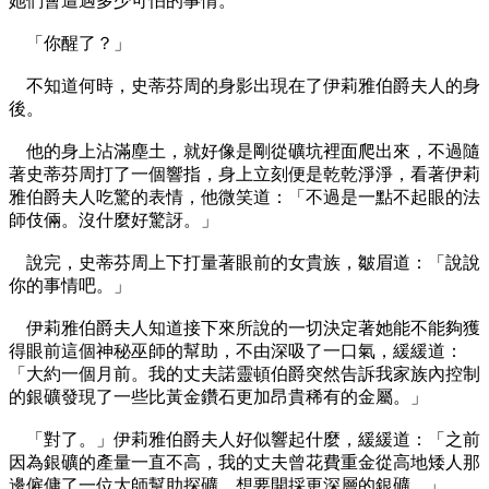
她們會遭遇多少可怕的事情。
「你醒了？」
不知道何時，史蒂芬周的身影出現在了伊莉雅伯爵夫人的身
後。
他的身上沾滿塵土，就好像是剛從礦坑裡面爬出來，不過隨
著史蒂芬周打了一個響指，身上立刻便是乾乾淨淨，看著伊莉
雅伯爵夫人吃驚的表情，他微笑道：「不過是一點不起眼的法
師伎倆。沒什麼好驚訝。」
說完，史蒂芬周上下打量著眼前的女貴族，皺眉道：「說說
你的事情吧。」
伊莉雅伯爵夫人知道接下來所說的一切決定著她能不能夠獲
得眼前這個神秘巫師的幫助，不由深吸了一口氣，緩緩道：
「大約一個月前。我的丈夫諾靈頓伯爵突然告訴我家族內控制
的銀礦發現了一些比黃金鑽石更加昂貴稀有的金屬。」
「對了。」伊莉雅伯爵夫人好似響起什麼，緩緩道：「之前
因為銀礦的產量一直不高，我的丈夫曾花費重金從高地矮人那
邊僱傭了一位大師幫助探礦，想要開採更深層的銀礦。」