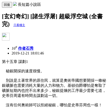
長短篇小說區
回復
[玄幻奇幻] [諸生浮屠] 超級浮空城 (全書
完)
只看樓主
#
16
作者石秀
2019-12-21 18:01:46
第十五章 謀劃1
秘銀開採的速度很慢。
別說是土著世界的原住民，就算是奧術帝國想要開採一條秘
銀礦脈也需要消耗大量的人力和物力。基頓伯爵哪怕是奪取了
礦脈短期內也挖不出來多少，秘銀提煉的工序最少需要七道，
史蒂芬周還有時間去謀劃這一切。
沒有任何奧術師可以拒絕秘銀，哪怕是史蒂芬周也一樣！