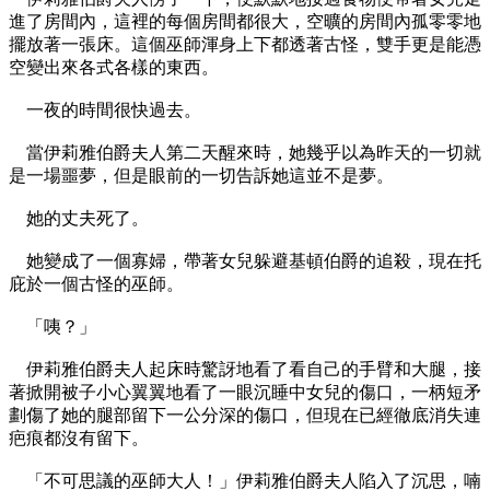
進了房間內，這裡的每個房間都很大，空曠的房間內孤零零地
擺放著一張床。這個巫師渾身上下都透著古怪，雙手更是能憑
空變出來各式各樣的東西。
一夜的時間很快過去。
當伊莉雅伯爵夫人第二天醒來時，她幾乎以為昨天的一切就
是一場噩夢，但是眼前的一切告訴她這並不是夢。
她的丈夫死了。
她變成了一個寡婦，帶著女兒躲避基頓伯爵的追殺，現在托
庇於一個古怪的巫師。
「咦？」
伊莉雅伯爵夫人起床時驚訝地看了看自己的手臂和大腿，接
著掀開被子小心翼翼地看了一眼沉睡中女兒的傷口，一柄短矛
劃傷了她的腿部留下一公分深的傷口，但現在已經徹底消失連
疤痕都沒有留下。
「不可思議的巫師大人！」伊莉雅伯爵夫人陷入了沉思，喃