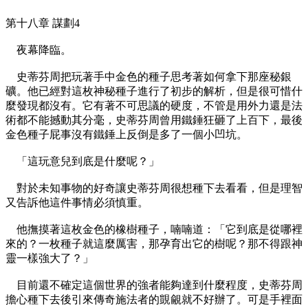
第十八章 謀劃4
夜幕降臨。
史蒂芬周把玩著手中金色的種子思考著如何拿下那座秘銀
礦。他已經對這枚神秘種子進行了初步的解析，但是很可惜什
麼發現都沒有。它有著不可思議的硬度，不管是用外力還是法
術都不能撼動其分毫，史蒂芬周曾用鐵錘狂砸了上百下，最後
金色種子屁事沒有鐵錘上反倒是多了一個小凹坑。
「這玩意兒到底是什麼呢？」
對於未知事物的好奇讓史蒂芬周很想種下去看看，但是理智
又告訴他這件事情必須慎重。
他撫摸著這枚金色的橡樹種子，喃喃道：「它到底是從哪裡
來的？一枚種子就這麼厲害，那孕育出它的樹呢？那不得跟神
靈一樣強大了？」
目前還不確定這個世界的強者能夠達到什麼程度，史蒂芬周
擔心種下去後引來傳奇施法者的覬覦就不好辦了。可是手裡面