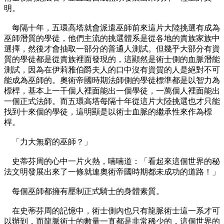
明。
每隔十年，五環高塔就會派遣巫師前來這片大陸挑選有成為
巫師潛質的學徒，他們主流的挑選體系是從各地的貴族家族中
選擇，然後才會抽取一部分的普通人測試。但幾乎大部分有資
質的學徒都是從貴族裡面發現的，這顯然是術士側的血脈潛能
測試，因為在伊莉雅伯爵夫人的口中沒有資質的人是絕對不可
能成為巫師的。奧術帝國時期法師側的學徒標準都是以智力為
標桿，基本上一千個人裡面能出一個學徒，一萬個人裡面能出
一個正式法師。而五環高塔每隔十年從這片大陸挑選也才只能
找到十來個的學徒，這明顯是以術士血脈的繼承性來作為標
桿。
「力大無窮的巫師？」
史蒂芬周的心中一片火熱，喃喃道：「看起來這個世界的秘
法文明發展出來了一條就連奧術帝國時期都未成功的道路！」
每個巫師都擁有壓制正式騎士的身體素質。
在史蒂芬周的記憶中，術士側內也只有龍脈術士這一系才可
以辦到，而龍脈術士的數量一直都是非常稀少的，這個世界的