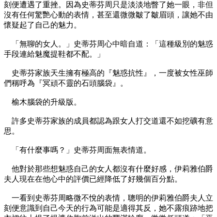
刻便遭遇了重挫。因為史蒂芬周只是淡淡地瞥了她一眼，非但
沒有任何驚艷心動的表情，甚至還微微皺了皺眉頭，讓她不由
懷疑起了自己的魅力。
「無聊的女人。」史蒂芬周心中暗自道：「這種級別的魅惑
手段連給魅魔提鞋都不配。」
史蒂芬家族天生擁有極高的『魅惑抗性』，一度被女性巫師
們稱呼為『冥頑不靈的石頭腦袋』。
榆木腦袋的升級版。
許多史蒂芬家族的成員都認為跟女人打交道還不如挖礦有意
思。
「有什麼事嗎？」史蒂芬周面無表情道。
他對於那些想魅惑自己的女人都沒有什麼好感，伊莉雅伯爵
夫人現在在他心中的評價已經降低了好幾個百分點。
一看到史蒂芬周略微不悅的表情，聰明的伊莉雅伯爵夫人立
刻便意識到自己今天的行為可能是適得其反，她不露痕跡地把