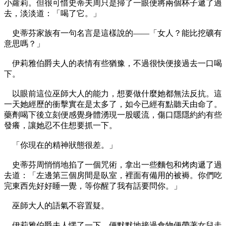
小蘿莉。但很可惜史蒂夫周只是掃了一眼便將兩個杯子遞了過
去，淡淡道：「喝了它。」
史蒂芬家族有一句名言是這樣說的——「女人？能比挖礦有
意思嗎？」
伊莉雅伯爵夫人的表情有些猶豫，不過很快便接過去一口喝
下。
以眼前這位巫師大人的能力，想要做什麼她都無法反抗。這
一天她經歷的衝擊實在是太多了，如今已經有點聽天由命了。
藥劑喝下後立刻便感覺身體湧現一股暖流，傷口隱隱約約有些
發癢，讓她忍不住想要抓一下。
「你現在的精神狀態很差。」
史蒂芬周悄悄地掐了一個咒術，拿出一些麵包和烤肉遞了過
去道：「左邊第三個房間是臥室，裡面有備用的被褥。你們吃
完東西先好好睡一覺，等你醒了我有話要問你。」
巫師大人的語氣不容置疑。
伊莉雅伯爵夫人愣了一下，便默默地接過食物便帶著女兒走