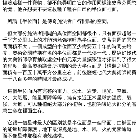
捏著這樣一件寶物，卻不能弄明白它的作用同樣讓史蒂芬周憋
的慌，他在想要不要這枚種子種在自己的半位面裡面。
所謂【半位面】是傳奇施法者自行開闢的空間。
但大部分施法者開闢的異位面空間都很小，只有面積超過一
千平方公里以上的才能夠勉強稱呼為半位面。史蒂芬周的異空
間面積不大，一個成型的半位面至少需要五十年的時間去培
養，奧術帝國時期有名的半位面都是一代傳一代，歷經好幾代
的大奧術師孕育抽取虛空中的元素力量擴張這才拓展到了很大
的程度。最高奧術議會所控制的最大半位面是【構裝之境】，
面積有一百五十萬平方公里左右，前後歷經七代大奧術師耗費
一千八百多年的時間才最終成型。
這個半位面內有完整的重力、泥土、岩漿、陽光、空氣、
水、大氣層、能量屏障等等，擁有接近正常星球的溫度、氣
候、天氣，可以種植絕大部分的植物，也能夠讓絕大部分的智
慧生命在裡面生存。
它跟一個星球最大的區別就是半位面是一個平面，由橢圓形
的能量屏障保護，地下最深處是地、水、風、火的元素通道，
而不像星球那樣有地殼結構。