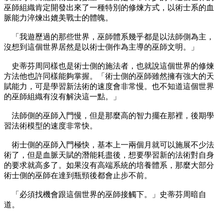
巫師組織肯定開發出來了一種特別的修煉方式，以術士系的血
脈能力淬煉出媲美戰士的體魄。
「我遊歷過的那些世界，巫師體系幾乎都是以法師側為主，
沒想到這個世界居然是以術士側作為主導的巫師文明。」
史蒂芬周同樣也是術士側的施法者，也就說這個世界的修煉
方法他也許同樣能夠掌握。「術士側的巫師雖然擁有強大的天
賦能力，可是學習新法術的速度會非常慢。也不知道這個世界
的巫師組織有沒有解決這一點。」
法師側的巫師入門慢，但是那麼高的智力擺在那裡，後期學
習法術模型的速度非常快。
術士側的巫師入門極快，基本上一兩個月就可以施展不少法
術了，但是血脈天賦的潛能耗盡後，想要學習新的法術對自身
的要求就高多了。如果沒有高端系統的培養體系，那麼大部分
術士側的巫師在達到瓶頸後都會止步不前。
「必須找機會跟這個世界的巫師接觸下。」史蒂芬周暗自
道。