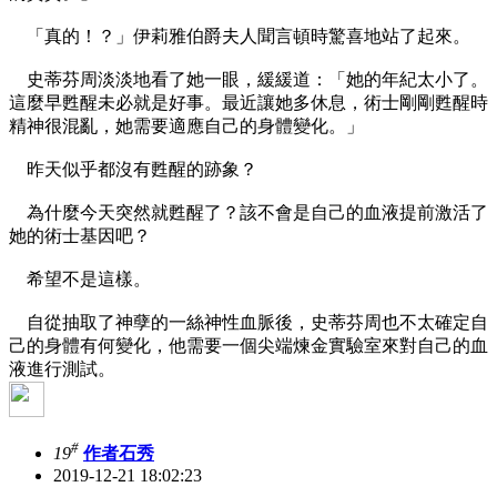
「真的！？」伊莉雅伯爵夫人聞言頓時驚喜地站了起來。
史蒂芬周淡淡地看了她一眼，緩緩道：「她的年紀太小了。
這麼早甦醒未必就是好事。最近讓她多休息，術士剛剛甦醒時
精神很混亂，她需要適應自己的身體變化。」
昨天似乎都沒有甦醒的跡象？
為什麼今天突然就甦醒了？該不會是自己的血液提前激活了
她的術士基因吧？
希望不是這樣。
自從抽取了神孽的一絲神性血脈後，史蒂芬周也不太確定自
己的身體有何變化，他需要一個尖端煉金實驗室來對自己的血
液進行測試。
#
19
作者石秀
2019-12-21 18:02:23