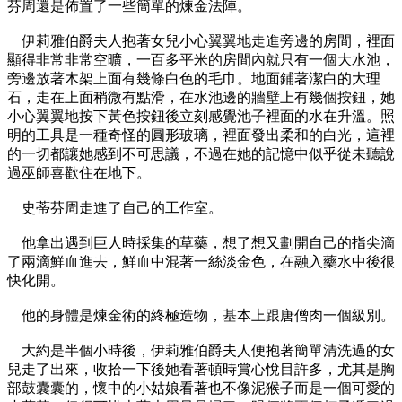
芬周還是佈置了一些簡單的煉金法陣。
伊莉雅伯爵夫人抱著女兒小心翼翼地走進旁邊的房間，裡面
顯得非常非常空曠，一百多平米的房間內就只有一個大水池，
旁邊放著木架上面有幾條白色的毛巾。地面鋪著潔白的大理
石，走在上面稍微有點滑，在水池邊的牆壁上有幾個按鈕，她
小心翼翼地按下黃色按鈕後立刻感覺池子裡面的水在升溫。照
明的工具是一種奇怪的圓形玻璃，裡面發出柔和的白光，這裡
的一切都讓她感到不可思議，不過在她的記憶中似乎從未聽說
過巫師喜歡住在地下。
史蒂芬周走進了自己的工作室。
他拿出遇到巨人時採集的草藥，想了想又劃開自己的指尖滴
了兩滴鮮血進去，鮮血中混著一絲淡金色，在融入藥水中後很
快化開。
他的身體是煉金術的終極造物，基本上跟唐僧肉一個級別。
大約是半個小時後，伊莉雅伯爵夫人便抱著簡單清洗過的女
兒走了出來，收拾一下後她看著頓時賞心悅目許多，尤其是胸
部鼓囊囊的，懷中的小姑娘看著也不像泥猴子而是一個可愛的