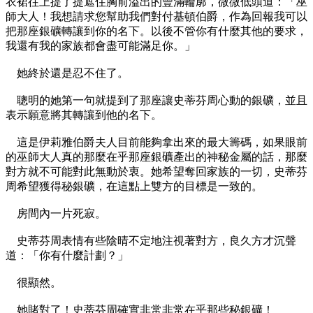
衣裙往上提了提遮住胸前溢出的豐滿輪廓，微微低頭道：「巫
師大人！我想請求您幫助我們對付基頓伯爵，作為回報我可以
把那座銀礦轉讓到你的名下。以後不管你有什麼其他的要求，
我還有我的家族都會盡可能滿足你。」
她終於還是忍不住了。
聰明的她第一句就提到了那座讓史蒂芬周心動的銀礦，並且
表示願意將其轉讓到他的名下。
這是伊莉雅伯爵夫人目前能夠拿出來的最大籌碼，如果眼前
的巫師大人真的那麼在乎那座銀礦產出的神秘金屬的話，那麼
對方就不可能對此無動於衷。她希望奪回家族的一切，史蒂芬
周希望獲得秘銀礦，在這點上雙方的目標是一致的。
房間內一片死寂。
史蒂芬周表情有些陰晴不定地注視著對方，良久方才沉聲
道：「你有什麼計劃？」
很顯然。
她賭對了！史蒂芬周確實非常非常在乎那些秘銀礦！