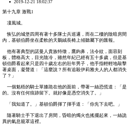
2019-12-21 18:02:37
第十九章 激戰1
凜風城。
恢弘的城堡四周有著十多隊士兵巡邏，而在二樓的陰暗房間
內，基頓伯爵坐在柔軟的天鵝絨長椅上傾聽屬下的匯報。
他有著典型的諾曼人貴族特徵，鷹鉤鼻，法令紋，面容刻
板，體格高大，目光陰冷，雖然年紀已經有五十多歲，但是基
頓伯爵看起來只是四十歲左右的壯年男子，他手指輕輕地敲擊
著桌面，凝聲道：「這麼說？所有追殺伊莉雅夫人的人都消失
了？」
一個魁梧的騎士單膝跪在他的面前，帶著一絲恐慌道：「是
的。沒有任何痕跡留下。就好像是憑空消失了。」
「我知道了。」基頓伯爵揮了揮手道：「你先下去吧。」
隨著騎士手下退出了房間，昏暗的燭火也搖擺起來，一絲詭
異的氣息籠罩這裡。