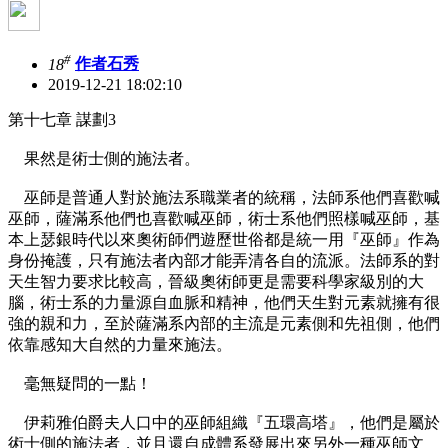
#
18
作者石秀
2019-12-21 18:02:10
第十七章 謀劃3
果然是術士側的施法者。
巫師是普通人對於施法系職業者的統稱，法師系他們喜歡喊
巫師，薩滿系他們也喜歡喊巫師，術士系他們照樣喊巫師，基
本上瑟銀時代以來奧術師們遊歷世俗都是統一用『巫師』作為
身份掩護，只有施法者內部才能弄清各自的流派。法師系的對
天生智力要求比較高，晉級奧術師更是需要科學家級別的大
腦，術士系的力量源自血脈和精神，他們天生對元素就擁有很
強的親和力，至於薩滿系內部的主流是元素側和先祖側，他們
依靠感知大自然的力量來施法。
毫無疑問的一點！
伊莉雅伯爵夫人口中的巫師組織『五環高塔』，他們是屬於
術士側的施法者，並且還自成體系發展出來另外一種巫師文