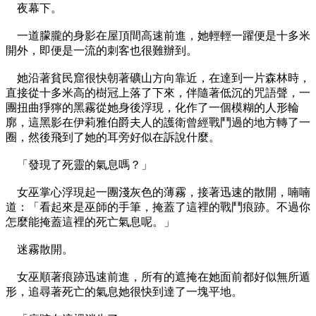
夜幕下。
一道朦朧的身影在屋頂間高速前進，她輕輕一躍便是十多米
開外，即便是一流的刺客也很難辦到。
她沿著貧民窟很快朝著礦山方向靠近，在達到一片森林時，
直接從十多米高的樹冠上落了下來，伴隨著低沉的咒語聲，一
團扭曲猙獰的黑霧從她身後浮現，化作了一個模糊的人形輪
廓，這黑影在伊莉雅伯爵夫人的護衛曾經戰鬥過的地方轉了一
圈，然後飛到了她的耳旁好似在訴說什麼。
「發現了死靈的氣息嗎？」
女巫掌心浮現起一團淺灰色的薄霧，接著迅速的散開，喃喃
道：「看起來是巫師的手筆，掩蓋了這裡的戰鬥痕跡。不過你
怎麼能掩蓋這裡的死亡氣息呢。」
迷霧散開。
女巫順著痕跡迅速前進，所有的遮掩在她面前都好似無所遁
形，追尋著死亡的氣息她很快到達了一塊平地。