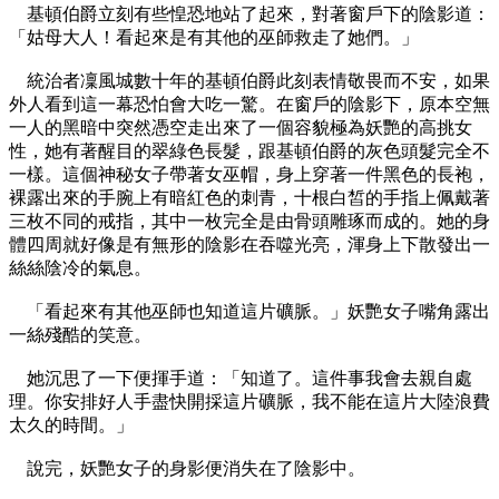
基頓伯爵立刻有些惶恐地站了起來，對著窗戶下的陰影道：
「姑母大人！看起來是有其他的巫師救走了她們。」
統治者凜風城數十年的基頓伯爵此刻表情敬畏而不安，如果
外人看到這一幕恐怕會大吃一驚。在窗戶的陰影下，原本空無
一人的黑暗中突然憑空走出來了一個容貌極為妖艷的高挑女
性，她有著醒目的翠綠色長髮，跟基頓伯爵的灰色頭髮完全不
一樣。這個神秘女子帶著女巫帽，身上穿著一件黑色的長袍，
裸露出來的手腕上有暗紅色的刺青，十根白皙的手指上佩戴著
三枚不同的戒指，其中一枚完全是由骨頭雕琢而成的。她的身
體四周就好像是有無形的陰影在吞噬光亮，渾身上下散發出一
絲絲陰冷的氣息。
「看起來有其他巫師也知道這片礦脈。」妖艷女子嘴角露出
一絲殘酷的笑意。
她沉思了一下便揮手道：「知道了。這件事我會去親自處
理。你安排好人手盡快開採這片礦脈，我不能在這片大陸浪費
太久的時間。」
說完，妖艷女子的身影便消失在了陰影中。