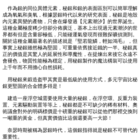
作為銀的同位異體元素，秘銀和銀的表面區別可以簡單理解
成為氧氣和臭氧，根據瑟銀時代以來的研究表面，秘銀是地殼
內元素異變的產物，只會在爆發過【元素潮汐】的世界誕生。
這種金屬極度稀少但卻分佈廣泛，基本上出現過元素潮汐的世
界都有但是含量卻極低，只能碰運氣發現而很難探礦偵測到。
關於這種金屬最著名的描述就是『堅若龍鱗，輕如鴻毛』，但
事實上秘銀雖然極為堅固，可重量依舊接近鐵的一半。秘銀真
正的價值是其驚人的延展性和導魔性，在提煉出來後它永遠不
會褪色，物質性能極為穩定，用秘銀製作的魔法構裝可以使用
上千年而不用擔心自然損耗。
用秘銀來鍛造盔甲其實是最低級的使用方式，多元宇宙比秘
銀更堅固的合金體多得是！
建造一座浮空城需要使用大量的秘銀，在浮空環、反重力裝
置、元素驅動裝置等等上，秘銀都是不可缺少的稀有材料。奧
術議會對外的明碼標價是十磅重的秘銀可以從他們那裡交換到
一噸重的黃金，但真實價值比這個還要高一大節！
奈瑟時期被稱為瑟銀時代，這個銀指得就是秘銀不可替代的
重要性。