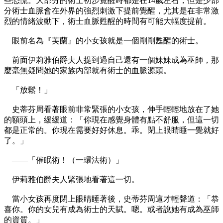
些恐慌。大部分的術士初步覺醒時都是在14歲左右，但是少部
分術士血脈會在外界的強烈刺激下提前覺醒，尤其是在非常激
烈的情緒波動下，術士血脈甦醒的時間有可能大幅度提前。
眼前名為『芙蘭』的小女孩就是一個剛剛甦醒的術士。
前面伊莉雅伯爵夫人提到過自己還有一個妹妹成為巫師，那
麼毫無疑問她的家族內部就有術士的血脈源頭。
「放鬆！」
史蒂芬周看著眼前非常緊張的小女孩，伸手輕輕地放在了她
的額頭上，緩緩道：「你現在感覺身體有點不舒服，但這一切
都是正常的。你現在需要好好休息。乖。閉上眼睛睡一覺就好
了。」
——「催眠術！（一環法術）」
伊莉雅伯爵夫人緊張地看著這一切。
當小女孩再度閉上眼睛睡著後，史蒂芬周這才輕聲道：「恭
喜你。你的女兒有成為術士的天賦。嗯。或者說她有成為巫師
的資質。」