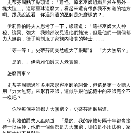
史蒂芬周點了點頭道：「難怪。原來巫師組織居然在另外一
塊大陸上。這顆星球這麼大，看起來還有很多我不知道的地方
啊。跟我說說看，你遇到過的巫師是怎麼樣的？」
伊莉雅伯爵夫人思考了一下，緩緩道：「這些巫師大人神
秘、詭異、強大，我雖然沒見過他們施法，但是他們一個個都
力大無窮，徒手就制服了家族內培養的騎士……」
「等一等！」史蒂芬周突然瞪大了眼睛道：「力大無窮？」
「是的。」伊莉雅伯爵夫人老實道。
怎麼回事？
史蒂芬周聽過許多用來形容巫師的詞彙，但還是第一次聽人
用『力大無窮』來形容巫師，這似乎跟他記憶中的巫師完全不
一樣吧？
「你說每個巫師都力大無窮？」史蒂芬周皺眉道。
伊莉雅伯爵夫人點頭道：「是的。我的家族每隔十年都會接
待一批巫師，他們一個個都是力大無窮，哪怕是不用法術，家