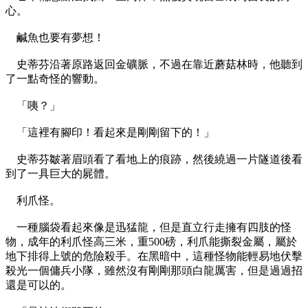
心。
鹹魚也要有夢想！
史蒂芬沿著原路返回金礦脈，不過在靠近蘑菇林時，他聽到
了一點奇怪的響動。
「咦？」
「這裡有腳印！看起來是剛剛留下的！」
史蒂芬皺著眉頭看了看地上的痕跡，然後繞過一片隧道後看
到了一具巨大的屍體。
利爪怪。
一種腦袋看起來像是迅猛龍，但是直立行走擁有四肢的怪
物，成年的利爪怪高三米，重500磅，利爪能撕裂金屬，屬於
地下排得上號的危險殺手。在黑暗中，這種怪物能輕易地伏擊
殺光一個傭兵小隊，雖然沒有剛剛那頭白龍厲害，但是過過招
還是可以的。