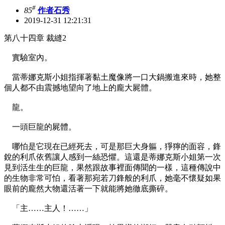
#
85
作者石秀
2019-12-31 12:21:31
第八十四章 裁縫2
實驗室內。
當蒂娜克斯小姐指揮著黏土魔像將一口大鍋搬進來時，她整
個人都不由震撼地望向了地上的龐大屍體。
龍。
一頭巨龍的屍體。
哪怕是它現在已經死去，可是那巨大身軀，猙獰的面容，鋒
銳的利爪依舊讓人感到一絲恐懼。這還是蒂娜克斯小姐第一次
見到活生生的巨龍，果然跟故事裡面傳聞的一樣，這種傳說中
的生物非常可怕，看著那宛若刀鋒般的利爪，她毫不懷疑如果
眼前的龐然大物還活著一下就能將她徹底撕碎。
「主……主人！……」