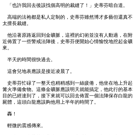
「也許我回去後該找個高明的裁縫了！」史蒂芬暗自道。
高端的法袍都是私人定制的，史蒂芬雖然博才多藝但還真不
太擅長裁縫。
他沿著原路返回到金礦脈，這裡的幻術並沒有人動過，在附
近佈置了一些警戒法陣後，史蒂芬便開始心情愉悅地挖起金礦
來。
半天的時間很快過去。
這會兒地表應該是接近凌晨了。
史蒂芬忙碌了一整天也稍稍感到一絲疲倦，他坐在地上升起
篝火準備食物。這條金礦脈應該明天就能搞定，他此行的基本
目的已經達到了，接下來就可以回去佈置一個法陣保存白龍的
屍體，這頭白龍應該夠他用上半年的時間了。
轟！
輕微的震感傳來。