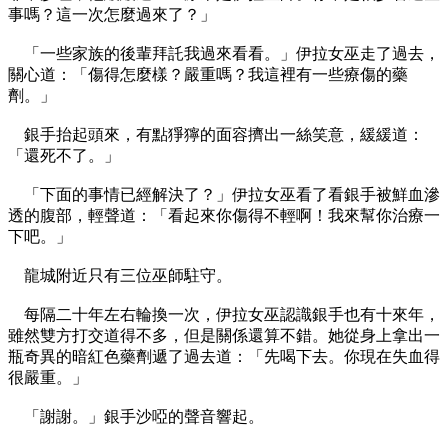
事嗎？這一次怎麼過來了？」
「一些家族的後輩拜託我過來看看。」伊拉女巫走了過去，
關心道：「傷得怎麼樣？嚴重嗎？我這裡有一些療傷的藥
劑。」
銀手抬起頭來，有點猙獰的面容擠出一絲笑意，緩緩道：
「還死不了。」
「下面的事情已經解決了？」伊拉女巫看了看銀手被鮮血滲
透的腹部，輕聲道：「看起來你傷得不輕啊！我來幫你治療一
下吧。」
龍城附近只有三位巫師駐守。
每隔二十年左右輪換一次，伊拉女巫認識銀手也有十來年，
雖然雙方打交道得不多，但是關係還算不錯。她從身上拿出一
瓶奇異的暗紅色藥劑遞了過去道：「先喝下去。你現在失血得
很嚴重。」
「謝謝。」銀手沙啞的聲音響起。