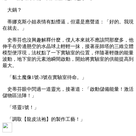
大鍋？
蒂娜克斯小姐表情有點懵逼，但還是應聲道：「好的。我現
在就去。」
史蒂芬也沒興趣解釋什麼，僕人本來就不應該問那麼多，他
伸手在旁邊懸空的水晶球上輕輕一抹，接著巫師塔的三維立體
模型便浮現，法杖點了一下實驗室的位置，伴隨著輕微的能量
波動，地下室的元素池瞬間啟動，開始將實驗室的供能提高到
最大。
「黏土魔像1號-3號在實驗室待命。」
史蒂芬眼中閃過一道靈光，接著道：「啟動儲備能量！激活
儲物區法陣！」
「塔靈1號！」
「調取【龍皮法袍】的製作工藝！」