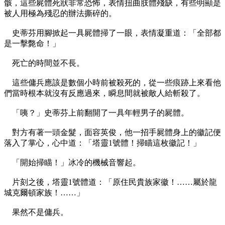
骸，這些屍體死狀非常恐怖，表情扭曲肢體殘缺，有些明顯是
被人用極為殘忍的辦法撕碎的。
史蒂芬用腳掀起一具屍體掃了一眼，表情凝重道：「全部都
是一擊斃命！」
死亡的時間並不長。
這些傭兵應該是數個小時前被殺死的，從一些痕跡上來看他
們當時根本就沒有反應過來，瞬息間就被敵人給斬殺了。
「咦？」史蒂芬上前翻開了一具年輕男子的屍體。
對方有著一頭金髮，面容英俊，他一招手屍體身上的徽記便
落入了掌心，心中道：「塔靈1號體！掃瞄這枚徽記！」
「開始掃瞄！」冰冷的機械音響起。
片刻之後，塔靈1號體道：「原住民貴族家徽！……屬於龍
城克爾頓家族！……」
果然不是傭兵。