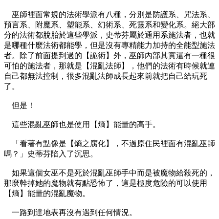
巫師裡面常規的法術學派有八種，分別是防護系、咒法系、
預言系、附魔系、塑能系、幻術系、死靈系和變化系。絕大部
分的法術都脫胎於這些學派，史蒂芬屬於通用系施法者，也就
是哪種什麼法術都能學，但是沒有專精能力加持的全能型施法
者。除了前面提到過的【詭術】外，巫師內部其實還有一種很
可怕的施法者，那就是【混亂法師】，他們的法術有時候就連
自己都無法控制，很多混亂法師成長起來前就把自己給玩死
了。
但是！
這些混亂巫師也是使用【熵】能量的高手。
「看著有點像是【熵之腐化】，不過原住民裡面有混亂巫師
嗎？」史蒂芬陷入了沉思。
如果這個女巫不是死於混亂巫師手中而是被魔物給殺死的，
那麼幹掉她的魔物就有點恐怖了，這是極度危險的可以使用
【熵】能量的混亂魔物。
一路到達地表再沒有遇到任何情況。