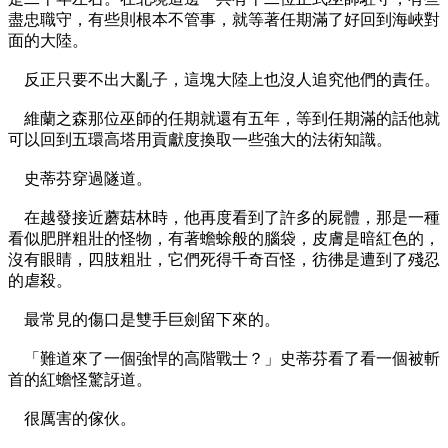
盡忠職守，有些則根本不管事，就等著任期滿了好回到海峽對
面的大陸。
反正只要不出大亂子，這塊大陸上也沒人追究他們的責任。
維蘭之森那位巫師的任期就還有五年，等到任期滿的話他就
可以回到五環高塔用貢獻度換取一些強大的法術知識。
史蒂芬穿過隧道。
在越發接近蘑菇林時，他再度看到了許多的屍體，那是一種
看似肥胖粗壯的怪物，有著蟾蜍般的腦袋，皮膚是暗紅色的，
沒有眼睛，四肢粗壯，它們死得千奇百怪，彷彿是遭到了殘忍
的虐殺。
最常見的傷口是雙手巨劍留下來的。
「難道來了一個強悍的高階戰士？」史蒂芬看了看一個被斬
首的紅蟾怪驚訝道。
很厲害的傢伙。