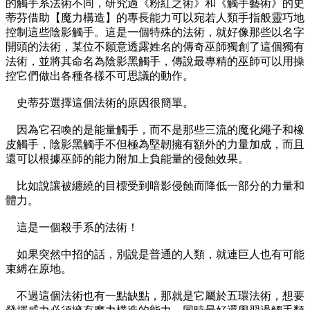
的觸手系法術不同，研究過《粉紅之術》和《觸手藝術》的史
蒂芬借助【魔力構造】的專長能力可以宛若人類手指般靈巧地
控制這些陰影觸手。這是一個特殊的法術，就好像那些以名字
開頭的法術，某位不願意透露姓名的傳奇巫師獨創了這個獨有
法術，並將其命名為陰影黑觸手，傳說最專精的巫師可以用操
控它們做出各種各樣不可思議的動作。
史蒂芬選擇這個法術的原因很簡單。
因為它召喚的是能量觸手，而不是那些三流的魔化繩子和橡
皮觸手，陰影黑觸手不但極為堅韌擁有額外的力量加成，而且
還可以根據巫師的能力附加上負能量的侵蝕效果。
比如說讓被纏繞的目標受到暗影侵蝕而降低一部分的力量和
體力。
這是一個殺手系的法術！
如果突然中招的話，別說是普通的人類，就連巨人也有可能
束縛在原地。
不過這個法術也有一點缺點，那就是它屬於五環法術，想要