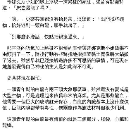
蒂娜克斯小姐的臉上浮現一抹異樣的潮紅，聲音有點顫抖
道：「您去屠龍了嗎？」
「嗯。」史蒂芬頭都沒有抬起來，淡淡道：「出門找些礦
物，恰好遇到一頭白龍，順手就屠了。」
「別那麼多廢話，快點把鍋搬過來。」
那平淡的語氣加上略微不耐煩的表情讓蒂娜克斯小姐嬌軀不
由顫抖了一下，隨後行動有些彆扭地指揮著黏土魔像將大鍋搬
了過去。雖然早就已經接觸過許多不可思議的事情，可是現在
她越發覺得自己神秘的主人是如此深不可測。
史蒂芬現在很忙。
一頭青年期的白龍有兩三頭大象那麼重，雖然還沒有變成超
大型生物，可是處理起來依舊非常的麻煩。尤其是那些龍血，
他需要一個巨大的玻璃缸來保存，白龍的內臟基本上沒什麼價
值，巨龍內臟都帶有毒性，偶爾能作為施法材料但很少用到。
這頭青年期的白龍最有價值的就是三個部分，腦袋、心臟和
龍鱗。