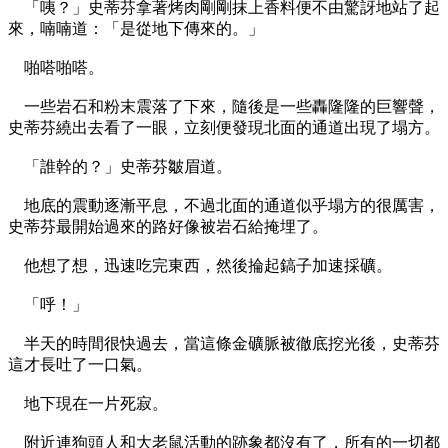
「咦？」史蒂芬拿著烤肉剛剛抹上香料便不由驚訝地站了起
來，喃喃道：「是從地下傳來的。」
啪嗒啪嗒。
一些岩石和粉末震落了下來，隨後是一些轟隆隆的巨響聲，
史蒂芬繞出去看了一眼，立刻便發現北面的通道出現了塌方。
「誰幹的？」史蒂芬皺眉道。
地底的震動逐漸平息，不過北面的通道似乎塌方的很厲害，
史蒂芬最開始過來的路好像被岩石給掩埋了。
他想了想，迅速吃完東西，然後掄起鎬子加速採礦。
「呼！」
半天的時間很快過去，當這條金礦脈被徹底挖光後，史蒂芬
這才長吐了一口氣。
地下現在一片死寂。
附近連狗頭人和大老鼠活動的跡象都沒有了，所有的一切都