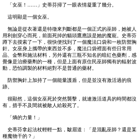
「女巫！……」史蒂芬掃了一眼表情凝重了幾分。
這明顯是一個女巫。
無論是從衣著還是特徵來判斷都是一個正式的巫師，她被人
用利劍穿心而死，前面死掉的貓頭鷹應該是她的魔寵。史蒂芬
蹲下去摸索了一下，很快便找到了一個魔法口袋和一枚防禦胸
針。女巫身上攜帶的東西並不多，魔法口袋裡面有些日常用
品、金幣和施法材料，另外還有三瓶不知名的暗紅色藥劑，感
覺像是治療藥劑的一種，但是上面有原住民巫師獨有的輻射波
動，恐怕調製的材料絕對不是普通的藥材。
防禦胸針上加持了一個能量護盾，但是並沒有激活過的痕
跡。
很顯然，這個女巫死於突然襲擊，就連激活道具的時間都沒
有，措手不及間就被敵人給殺死了。
「熵的力量！」
史蒂芬拿起法杖輕輕一點，皺眉道：「是混亂巫師？還是某
種魔物干的？」