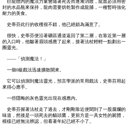
巨龍體內的魔法力量會隨著死去而逐漸消散，龍血必須用密
封的水晶瓶來保持，龍肉需要烘乾製作成龍脯，一種暫時強化
耐力的美食。
史蒂芬此行的收穫很不錯，他已經頗為滿意了。
很快，史蒂芬便沿著礦區通道返回了第二層，在靠近第一層
的入口時，他皺著眉頭感應了起來，接著法杖輕輕一點劃出一
圈靈光。
——「偵測魔法！」
一個0級戲法迅速擴散開來。
它可以偵測到魔法靈光，預言學派的常用戲法，史蒂芬用起
來得心應手。
一些隱晦的灰色靈光出現在感應內。
史蒂芬握著法杖走了過去，才剛剛靠近便聞到了一股腐爛的
味道，然後是一頭死去的貓頭鷹，更前方是一具女性的屍體，
模樣已經無法辨認，但看著年紀已經不小了。