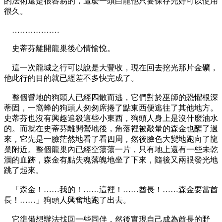
的法術還是很容易的，這麼一頭白龍他只要保存完好可以使用
很久。
………………
史蒂芬離開龍巢後心情愉悅。
這一次龍城之行可以說是大豐收，現在回去挖光那片金礦，
他此行的目的就已經差不多快完成了。
整個營地的狗頭人已經四散而逃，它們對於巫師的恐懼根深
蒂固，一窩蜂的狗頭人匆匆席捲了點東西便逃往了其他地方。
史蒂芬也沒有興趣追殺這些小東西，狗頭人身上是沒什麼油水
的。而就在史蒂芬離開營地後，角落裡被敲暈的森金也醒了過
來，它先是一臉茫然地看了看四周，然後臉色大變地跑向了龍
巢附近。整個龍巢內已經空蕩蕩一片，只有地上還有一些未乾
涸的血跡，森金有點失魂落魄地坐了下來，隨後又兩眼發光地
跳了起來。
「森金！……我的！……這裡！……酋長！……森金要當酋
長！……」狗頭人興奮地跑了出去。
它準備想辦法找回一些同伴，然後實現自己成為酋長的野