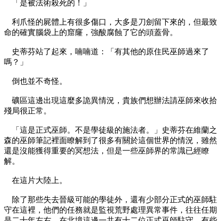
「是被法術殺死的！」
利爪怪的屍體上有很多傷口，大多是刀劍留下來的，但最致
命的確實腦袋上的窟窿，強酸腐蝕了它的頭蓋骨。
史蒂芬站了起來，喃喃道：「有其他的原住民巫師過來了
嗎？」
倒也並不奇怪。
礦區這邊出現這麼多詭異情況，貴族們想辦法請巫師來收拾
殘局很正常。
「這是正式巫師。不是學徒級的施法者。」史蒂芬在維蘭之
森的巫師筆記裡面瞭解到了很多有關於這個世界的情況，雖然
還是沒能獲得重要的冥想法，但是一些巫師界的常識已經瞭
解。
在這片大陸上。
除了那些失去晉級可能的學徒外，還有少部分正式的巫師駐
守在這裡，他們的任務就是監視荒野處理異常事件，往往任期
是二十年左右。在北境這邊一共有十二位正式巫師駐守，有些