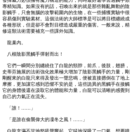
發揮威力必須擁有魔力構造的能力，同時最好還學習過觸手類
專精知識。如果沒有的話，召喚出來的就是那些雜亂舞動的陰
影觸手，只會無腦的攻擊範圍內的生物，在一些捕獲實驗中很
容易傷到實驗素材。這個法術的大師標準是可以將目標纏繞成
各種形狀，但是卻不會對目標造成嚴重的傷害。一般來說，精
修這類法術需要補充一些課外知識。
龍巢內。
八根陰影黑觸手彈射而出！
它們一瞬間分別纏繞住了白龍的頸脖，前爪，後肢，翅膀，
史蒂芬施展的法術強化效果極大增加了陰影黑觸手的力量，剛
剛醒來的白龍只來得及發出一聲悲鳴，便被直接摁倒在了地上
摩擦，更加讓它感到恐懼不安的是，這些詭異的黑觸手在接觸
它的身體後還在汲取它的體能和力量，白龍可以清晰的感覺到
自己的力氣正在流失。
「誰！……」
「是誰在偷襲偉大的凜冬之風！……」
白龍充滿不甘地怒吼聲響起，它猛地深吸了一口氣，想要噴