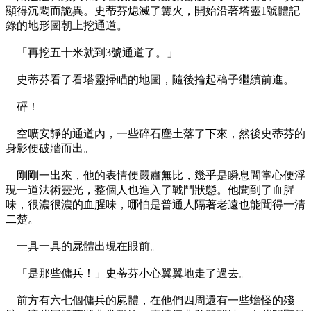
顯得沉悶而詭異。史蒂芬熄滅了篝火，開始沿著塔靈1號體記
錄的地形圖朝上挖通道。
「再挖五十米就到3號通道了。」
史蒂芬看了看塔靈掃瞄的地圖，隨後掄起稿子繼續前進。
砰！
空曠安靜的通道內，一些碎石塵土落了下來，然後史蒂芬的
身影便破牆而出。
剛剛一出來，他的表情便嚴肅無比，幾乎是瞬息間掌心便浮
現一道法術靈光，整個人也進入了戰鬥狀態。他聞到了血腥
味，很濃很濃的血腥味，哪怕是普通人隔著老遠也能聞得一清
二楚。
一具一具的屍體出現在眼前。
「是那些傭兵！」史蒂芬小心翼翼地走了過去。
前方有六七個傭兵的屍體，在他們四周還有一些蟾怪的殘