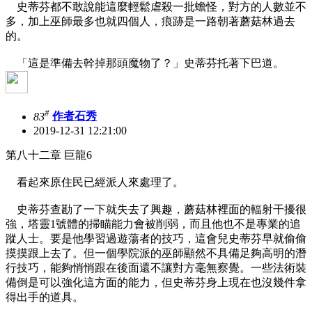
史蒂芬都不敢說能這麼輕鬆虐殺一批蟾怪，對方的人數並不
多，加上巫師最多也就四個人，痕跡是一路朝著蘑菇林過去
的。
「這是準備去幹掉那頭魔物了？」史蒂芬托著下巴道。
#
83
作者石秀
2019-12-31 12:21:00
第八十二章 巨龍6
看起來原住民已經派人來處理了。
史蒂芬查勘了一下就失去了興趣，蘑菇林裡面的輻射干擾很
強，塔靈1號體的掃瞄能力會被削弱，而且他也不是專業的追
蹤人士。要是他學習過遊蕩者的技巧，這會兒史蒂芬早就偷偷
摸摸跟上去了。但一個學院派的巫師顯然不具備足夠高明的潛
行技巧，能夠悄悄跟在後面還不讓對方毫無察覺。一些法術裝
備倒是可以強化這方面的能力，但史蒂芬身上現在也沒幾件拿
得出手的道具。