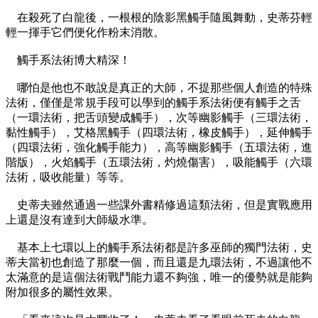
在殺死了白龍後，一根根的陰影黑觸手隨風舞動，史蒂芬輕
輕一揮手它們便化作粉末消散。
觸手系法術博大精深！
哪怕是他也不敢說是真正的大師，不提那些個人創造的特殊
法術，僅僅是常規手段可以學到的觸手系法術便有觸手之舌
（一環法術，把舌頭變成觸手），次等幽影觸手（三環法術，
黏性觸手），艾格黑觸手（四環法術，橡皮觸手），延伸觸手
（四環法術，強化觸手能力），高等幽影觸手（五環法術，進
階版），火焰觸手（五環法術，灼燒傷害），吸能觸手（六環
法術，吸收能量）等等。
史蒂夫雖然通過一些課外書精修過這類法術，但是實戰應用
上還是沒有達到大師級水準。
基本上七環以上的觸手系法術都是許多巫師的獨門法術，史
蒂夫當初也創造了那麼一個，而且還是九環法術，不過讓他不
太滿意的是這個法術戰鬥能力還不夠強，唯一的優勢就是能夠
附加很多的屬性效果。