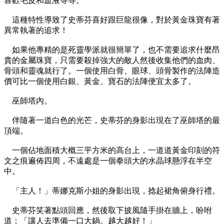
喜歡毛皮和血液等等。
這種特性導致了史蒂芬喜好跟巨龍很像，對於黃金珠寶有著
異常執著的追求！
如果他專精的是死靈學派就很簡單了，也不需要追求什麼昂
貴的金屬珠寶，只需要殺掉強大的敵人然後收集他們的血肉、
骨頭和靈魂就行了。一個使用白骨、眼球、頭骨製作的法陣造
價可比一個使用白銀、黃金、寶石的法陣便宜太多了。
巫師塔內。
伴隨著一道白色的光芒，史蒂芬的身影出現在了巫師塔的最
頂端。
一個佔地面積大概三平方米的高台上，一道道黃金印刻的符
文之痕遍佈四周，不遠處是一個拳頭大的水晶球懸浮在半空
中。
「主人！」蒂娜克斯小姐的身影出現，捻起裙角俯身行禮。
史蒂芬笑著點頭回應，然後取下披風隨手掛在牆上，吩咐
道：「讓人去準備一口大鍋。越大越好！」