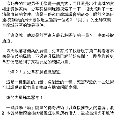
這死去的年輕男子明顯是一個貴族，而且還是出生龍城的實
權派貴族家族，史蒂芬翻開屍體摸索了一下，很快找到了一份
沾著血跡的文件。這是一份來自龍城議會的命令，眼前名為伊
達-克爾頓的男子被派遣去邀請一位名叫『銀手』的巫師來調
查龍城礦區的詭異事件。
「這麼說，他就是前面進入蘑菇林隊伍的一員？」史蒂芬皺
眉道。
四周散落著傭兵的屍體，史蒂芬找了找發現了第二具看著不
像是傭兵的屍體，不過這具屍體已經開始腐爛了，剛剛靠近史
蒂芬便感應到了某種邪惡的殘留力量。
「熵？！」史蒂芬臉色微變道。
這是一種混亂的力量，負能量的一種，死靈學派的一些法術
可以調動這股力量直接讓有機物瞬間腐爛。
熵的力量極為惡毒！
一些調動『熵』能量的傳奇法術可以直接摧毀人的靈魂，混
亂本質將繼續操控肉體瘋狂攻擊所有活人，最後當熵光消散時