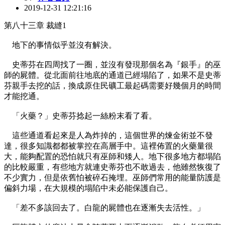
2019-12-31 12:21:16
第八十三章 裁縫1
地下的事情似乎並沒有解決。
史蒂芬在四周找了一圈，並沒有發現那個名為『銀手』的巫
師的屍體。從北面前往地底的通道已經塌陷了，如果不是史蒂
芬親手去挖的話，換成原住民礦工最起碼需要好幾個月的時間
才能挖通。
「火藥？」史蒂芬捻起一絲粉末看了看。
這些通道看起來是人為炸掉的，這個世界的煉金術並不發
達，很多知識都都被掌控在高層手中。這裡佈置的火藥量很
大，能夠配置的恐怕就只有巫師和矮人。地下很多地方都塌陷
的比較嚴重，有些地方就連史蒂芬也不敢過去，他雖然恢復了
不少實力，但是依舊怕被碎石掩埋。巫師們常用的能量防護是
偏斜力場，在大規模的塌陷中未必能保護自己。
「差不多該回去了。白龍的屍體也在逐漸失去活性。」