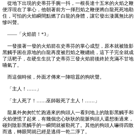
從地下出現的史蒂芬手腕一抖，一根長達十五米的火焰之鞭
便浮現在了掌心，他朝著前方一揮烈焰之鞭便將白龍死死地勒
住，可怕的火焰瞬間點燃了白龍的身體，讓它發出淒厲無比的
慘叫聲。
——「火焰箭！*3」
一發接著一發的火焰箭在史蒂芬的掌心成型，原本就被陰影
黑觸手困在原地的白龍再度被烈焰之鞭纏繞，這下子完全就成
了活靶子，在硬生生抗了史蒂芬三發火焰箭後終於充滿不甘地
嚥氣了。
而這個時候，外面才傳來一陣喧囂的狗吠聲。
「主人！……」
「主人死了！……巫師殺死了主人！……」
龍巢外匆匆忙忙跑過來的狗頭人一看到地上的陰影黑觸手和
火焰便慌了起來，有幾個忠心耿耿的龍脈狗頭人還想衝過來，
碰到陰影黑觸手的一瞬間就被勒死了。其他的狗頭人嚇得四散
而逃，轉眼間就已經是逃得一乾二淨了。