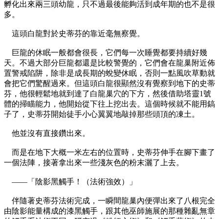
孵化出來兩三頭幼龍，只不過最後能夠活到成年期的也不是很
多。
這頭白龍對於史蒂芬的靠近毫無察覺。
巨龍的休眠一般都會很長，它們每一次睡覺都要持續好幾
天。不過大部分巨龍都還是比較警覺的，它們會在龍巢附近佈
置警戒陷阱，除非是成長期的蛻變休眠，否則一點風吹草動就
會把它們驚醒過來。但這頭白龍很顯然沒有覺察到地下的史蒂
芬，他很輕鬆地就到達了白龍巢穴的下方，然後借助塔靈1號
體的掃瞄能力，他開始從下往上挖出去。這個時候就不能用鎬
子了，史蒂芬開始徒手小心翼翼地敲掉那些頭頂的凍土。
他並沒有直接鑽出來。
而是在地下大概一米左右的位置時，史蒂芬伸手在腳下畫了
一個法陣，接著拿出來一些淺灰色的粉末灑了上去。
——「陰影黑觸手！（法術強效）」
伴隨著史蒂芬法術完成，一瞬間龍巢內便彈出來了八根完全
由陰影能量構成的漆黑觸手，跟其他巫師施展的那種雜亂無章