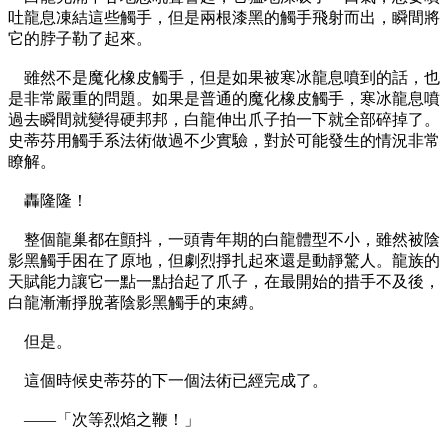
吐龍息凍結這些觸手，但是兩根漆黑的觸手飛射而出，瞬間將
它的脖子勒了起來。
雖然不是魔化橡皮觸手，但是如果被寒冰龍息噴到的話，也
是非常嚴重的問題。如果是普通的魔化橡皮觸手，寒冰龍息噴
過去瞬間就變得硬邦邦，白龍伸出爪子拍一下就全部碎掉了。
史蒂芬用觸手系法術做過不少實驗，對於可能發生的情況非常
瞭解。
轟隆隆！
整個龍巢都在顫抖，一頭青年期的白龍體型不小，雖然被陰
影黑觸手困在了原地，但劇烈掙扎起來還是動靜驚人。龍族的
天賦能力讓它一點一點抬起了爪子，在最開始的措手不及後，
白龍漸漸掙脫著陰影黑觸手的束縛。
但是。
這個時候史蒂芬的下一個法術已經完成了。
——「次等烈焰之鞭！」