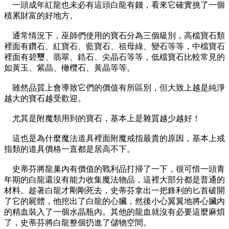
一頭成年紅龍也未必有這頭白龍有錢，看來它確實挑了一個
積累財富的好地方。
通常情況下，巫師們使用的寶石分為三個級別，高檔寶石類
裡面有鑽石、紅寶石、藍寶石、祖母綠、變石等等，中檔寶石
裡面有碧璽、翡翠、鋯石、尖晶石等等，低檔寶石比較常見的
如黃玉、紫晶、橄欖石、黃晶等等。
雖然品質上會導致它們的價值有所區別，但大致上越是純淨
越大的寶石越受歡迎。
尤其是附魔類用到的寶石，基本上是雜質越少越好！
這也是為什麼魔法道具裡面附魔戒指最貴的原因，基本上戒
指類的道具價格一直都是居高不下。
史蒂芬將龍巢內有價值的戰利品打掃了一下，很可惜一頭青
年期的白龍還沒有能力收集魔法物品，這裡大部分都是普通的
材料。趁著白龍才剛剛死去，史蒂芬拿出一把鋒利的匕首破開
了它的屍體，他挖出了白龍的心臟，然後小心翼翼地將心臟內
的精血裝入了一個水晶瓶內。其他的龍血就沒有必要這麼麻煩
了，史蒂芬將白龍整個扔進了儲物空間。