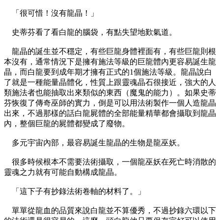
「很可惜！沒有龍晶！」
史蒂芬看了看白龍的腦袋，有點失望地歎氣道。
龍晶的誕生並不穩定，有些巨龍身體裡面有，有些巨龍則根
本沒有，通常情況下是擁有施法等級的巨龍體內更容易誕生龍
晶，而白龍要到成年期才擁有正式的1個施法等級。龍晶說白
了就是一種能量晶體化，性質上跟靈魂晶石很接近，強大的人
類施法者也能抽取出來類似的東西（魔鬼的能力）。如果史蒂
芬恢復了傳奇巫師的實力，倒是可以用法術製作一個人造龍晶
出來，不過那樣的話白龍屍體的全部能量精華都會攝取到龍晶
內，整個巨龍的屍體都變成了廢物。
多元宇宙內部，最容易誕生龍晶的生物是龍巫妖。
很多時候根本不需要法術攝取，一個龍巫妖在死亡時消散的
靈魂之力就有可能自動構成龍晶。
「這下子有抄錄法術卷軸的材料了。」
單單從龍血的品質來說白龍並不算優秀，不過抄錄六環以下