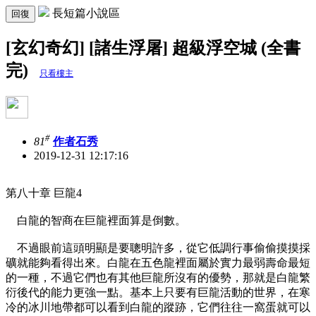
長短篇小說區
回復
[玄幻奇幻] [諸生浮屠] 超級浮空城 (全書
完)
只看樓主
#
81
作者石秀
2019-12-31 12:17:16
第八十章 巨龍4
白龍的智商在巨龍裡面算是倒數。
不過眼前這頭明顯是要聰明許多，從它低調行事偷偷摸摸採
礦就能夠看得出來。白龍在五色龍裡面屬於實力最弱壽命最短
的一種，不過它們也有其他巨龍所沒有的優勢，那就是白龍繁
衍後代的能力更強一點。基本上只要有巨龍活動的世界，在寒
冷的冰川地帶都可以看到白龍的蹤跡，它們往往一窩蛋就可以