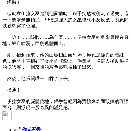
鏗鏘！
但就在伊拉女巫走到他面前時，銀手突然拔劍刺了過去，這
一下襲擊毫無預兆，即便是強大的女巫也來不及反應，瞬息間
就被刺穿了心臟。
「你！……咳咳……為什麼……」伊拉女巫的身影僵硬在原
地，鮮血噴湧，巨劍透體而出。
銀手抬起頭來，他的面容扭曲而恐怖，瞳孔是詭異的暗紅
色，他將手掌摁在了女巫的腦袋上，伴隨著一陣讓人極度壓抑
的低語聲，一個哀嚎的灰色靈魂被抽了出來。
然後，他張開嘴一口吞了下去。
撲通！
伊拉女巫的屍體倒地，銀手曾經因為實驗爆炸而毀掉的猙獰
面容上則浮現一股奇異的滿足感。
#
84
作者石秀