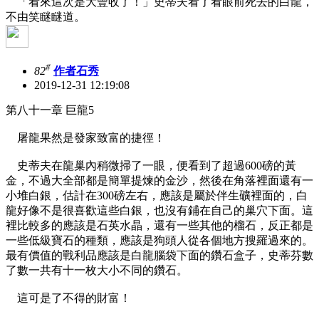
「看來這次是大豐收了！」史蒂夫看了看眼前死去的白龍，
不由笑瞇瞇道。
#
82
作者石秀
2019-12-31 12:19:08
第八十一章 巨龍5
屠龍果然是發家致富的捷徑！
史蒂夫在龍巢內稍微掃了一眼，便看到了超過600磅的黃
金，不過大全部都是簡單提煉的金沙，然後在角落裡面還有一
小堆白銀，估計在300磅左右，應該是屬於伴生礦裡面的，白
龍好像不是很喜歡這些白銀，也沒有鋪在自己的巢穴下面。這
裡比較多的應該是石英水晶，還有一些其他的榴石，反正都是
一些低級寶石的種類，應該是狗頭人從各個地方搜羅過來的。
最有價值的戰利品應該是白龍腦袋下面的鑽石盒子，史蒂芬數
了數一共有十一枚大小不同的鑽石。
這可是了不得的財富！