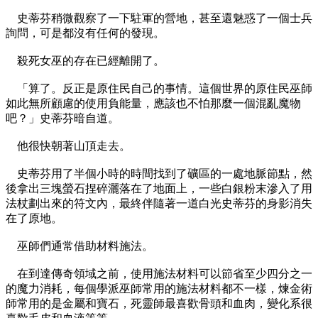
史蒂芬稍微觀察了一下駐軍的營地，甚至還魅惑了一個士兵
詢問，可是都沒有任何的發現。
殺死女巫的存在已經離開了。
「算了。反正是原住民自己的事情。這個世界的原住民巫師
如此無所顧慮的使用負能量，應該也不怕那麼一個混亂魔物
吧？」史蒂芬暗自道。
他很快朝著山頂走去。
史蒂芬用了半個小時的時間找到了礦區的一處地脈節點，然
後拿出三塊螢石捏碎灑落在了地面上，一些白銀粉末滲入了用
法杖劃出來的符文內，最終伴隨著一道白光史蒂芬的身影消失
在了原地。
巫師們通常借助材料施法。
在到達傳奇領域之前，使用施法材料可以節省至少四分之一
的魔力消耗，每個學派巫師常用的施法材料都不一樣，煉金術
師常用的是金屬和寶石，死靈師最喜歡骨頭和血肉，變化系很