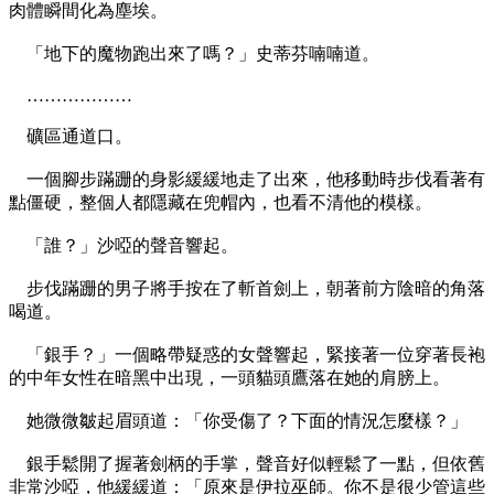
肉體瞬間化為塵埃。
「地下的魔物跑出來了嗎？」史蒂芬喃喃道。
………………
礦區通道口。
一個腳步蹣跚的身影緩緩地走了出來，他移動時步伐看著有
點僵硬，整個人都隱藏在兜帽內，也看不清他的模樣。
「誰？」沙啞的聲音響起。
步伐蹣跚的男子將手按在了斬首劍上，朝著前方陰暗的角落
喝道。
「銀手？」一個略帶疑惑的女聲響起，緊接著一位穿著長袍
的中年女性在暗黑中出現，一頭貓頭鷹落在她的肩膀上。
她微微皺起眉頭道：「你受傷了？下面的情況怎麼樣？」
銀手鬆開了握著劍柄的手掌，聲音好似輕鬆了一點，但依舊
非常沙啞，他緩緩道：「原來是伊拉巫師。你不是很少管這些