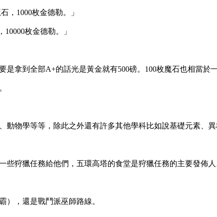
，1000枚金德勒。」
10000枚金德勒。」
拿到全部A+的話光是黃金就有500磅。100枚魔石也相當於一
。
、動物學等等，除此之外還有許多其他學科比如說基礎元素、異
一些狩獵任務給他們，五環高塔的食堂是狩獵任務的主要發佈人
霸），還是戰鬥派巫師路線。