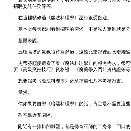
龐大的產業鏈供應著所有人的需求，史蒂芬只是去任務
招聘委託任務等等。
在這裡精修過《魔法料理學》巫師很受歡迎。
基本上每天都能看到招聘的需求，不是私人定制就是公
整體來說。
五環高塔的氣氛很寬裕舒適，遠遠比筆記裡面陰暗殘酷
史蒂芬順便還看了看《魔法料理學》的報考需求，很可
要《高級烹飪技巧》資格證，《魔藥學入門》資格證等等
想要報考《魔法料理學》必須準備七八本考核證書。
當然。
你如果要自學《暗黑料理學》的話，肯定是不需要這些
教室靠近花園區。
附近有一排排的雕塑，都是傳奇巫師的半身像，門口的