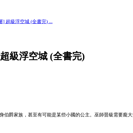
] 超級浮空城 (全書完) ...
 超級浮空城 (全書完)
身伯爵家族，甚至有可能是某些小國的公主。巫師晉級需要龐大