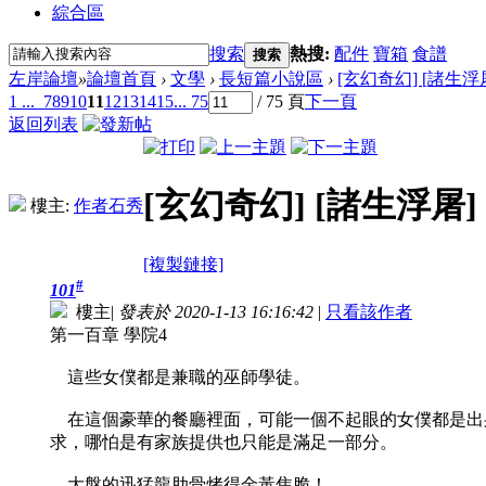
綜合區
搜索
熱搜:
配件
寶箱
食譜
搜索
左岸論壇
»
論壇首頁
›
文學
›
長短篇小說區
›
[玄幻奇幻] [諸生浮屠
1 ...
7
8
9
10
11
12
13
14
15
... 75
/ 75 頁
下一頁
返回列表
[玄幻奇幻] [諸生浮屠]
樓主:
作者石秀
[複製鏈接]
#
101
樓主
|
發表於 2020-1-13 16:16:42
|
只看該作者
第一百章 學院4
這些女僕都是兼職的巫師學徒。
在這個豪華的餐廳裡面，可能一個不起眼的女僕都是出
求，哪怕是有家族提供也只能是滿足一部分。
大盤的迅猛龍肋骨烤得金黃焦脆！