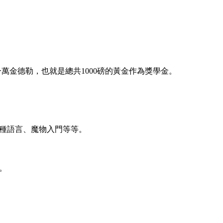
萬金德勒，也就是總共1000磅的黃金作為獎學金。
種語言、魔物入門等等。
。