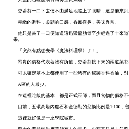
史蒂芬一口下去便不由滿足地瞇上了眼睛，這是他來到
精緻的調料，柔韌的口感，香氣撲鼻，美味異常。
他只是嘗了一口便知道這迅猛龍肋骨至少經過了十來道
果。
「突然有點想去學《魔法料理學》了！」
昂貴的價格代表著物有所值，史蒂芬接下來的兩道菜都
可以確定基本上都使用了一些稀有的秘製香料香油，對
A區的人最少。
在這裡吃飯的基本上都是正式巫師，而且食物的價格不
目前，五環高塔內魔石和金德勒的兌換比例是1:100，普通
這裡就好像是一座學院城市。