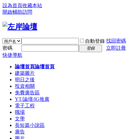
設為首頁
收藏本站
開啟輔助訪問
找回密碼
自動登錄
密碼
立即註冊
登錄
快捷導航
論壇首頁
論壇首頁
建築圖片
明日之後
投資相關
免費廣告區
YT/論壇/IG推廣
電子工程
職場
文學
長短篇小說區
廣告
圖片