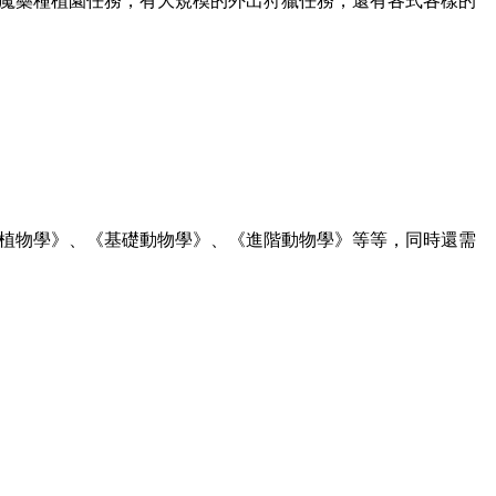
魔藥種植園任務，有大規模的外出狩獵任務，還有各式各樣的
植物學》、《基礎動物學》、《進階動物學》等等，同時還需