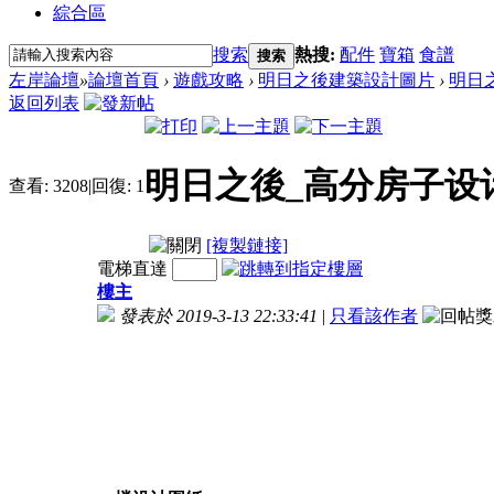
綜合區
搜索
熱搜:
配件
寶箱
食譜
搜索
左岸論壇
»
論壇首頁
›
遊戲攻略
›
明日之後建築設計圖片
›
明日
返回列表
明日之後_高分房子设
查看:
3208
|
回復:
1
[複製鏈接]
電梯直達
樓主
發表於 2019-3-13 22:33:41
|
只看該作者