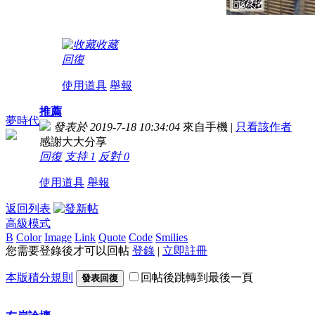
收藏
回復
使用道具
舉報
推薦
夢時代
發表於 2019-7-18 10:34:04
來自手機
|
只看該作者
感謝大大分享
回復
支持
1
反對
0
使用道具
舉報
返回列表
高級模式
B
Color
Image
Link
Quote
Code
Smilies
您需要登錄後才可以回帖
登錄
|
立即註冊
本版積分規則
回帖後跳轉到最後一頁
發表回復