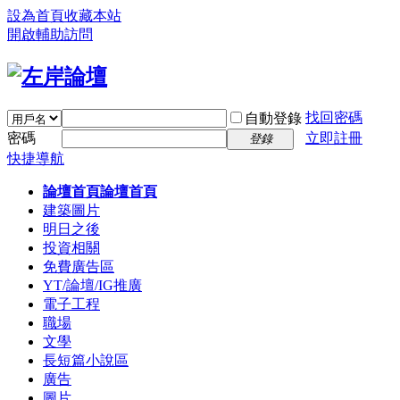
設為首頁
收藏本站
開啟輔助訪問
找回密碼
自動登錄
密碼
立即註冊
登錄
快捷導航
論壇首頁
論壇首頁
建築圖片
明日之後
投資相關
免費廣告區
YT/論壇/IG推廣
電子工程
職場
文學
長短篇小說區
廣告
圖片