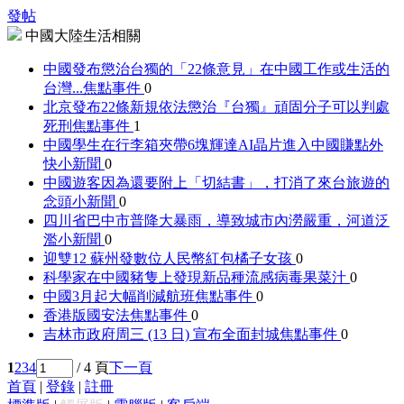
發帖
中國大陸生活相關
中國發布懲治台獨的「22條意見」在中國工作或生活的
台灣...
焦點事件
0
北京發布22條新規依法懲治『台獨』頑固分子可以判處
死刑
焦點事件
1
中國學生在行李箱夾帶6塊輝達AI晶片進入中國賺點外
快
小新聞
0
中國遊客因為還要附上「切結書」，打消了來台旅遊的
念頭
小新聞
0
四川省巴中市普降大暴雨，導致城市內澇嚴重，河道泛
濫
小新聞
0
迎雙12 蘇州發數位人民幣紅包
橘子女孩
0
科學家在中國豬隻上發現新品種流感病毒
果菜汁
0
中國3月起大幅削減航班
焦點事件
0
香港版國安法
焦點事件
0
吉林市政府周三 (13 日) 宣布全面封城
焦點事件
0
1
2
3
4
/ 4 頁
下一頁
首頁
|
登錄
|
註冊