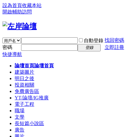
設為首頁
收藏本站
開啟輔助訪問
找回密碼
自動登錄
密碼
立即註冊
登錄
快捷導航
論壇首頁
論壇首頁
建築圖片
明日之後
投資相關
免費廣告區
YT/論壇/IG推廣
電子工程
職場
文學
長短篇小說區
廣告
圖片