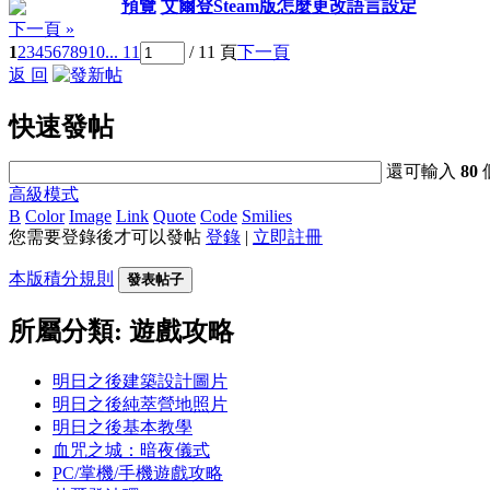
預覽
艾爾登Steam版怎麼更改語言設定
下一頁 »
1
2
3
4
5
6
7
8
9
10
... 11
/ 11 頁
下一頁
返 回
快速發帖
還可輸入
80
高級模式
B
Color
Image
Link
Quote
Code
Smilies
您需要登錄後才可以發帖
登錄
|
立即註冊
本版積分規則
發表帖子
所屬分類: 遊戲攻略
明日之後建築設計圖片
明日之後純萃營地照片
明日之後基本教學
血咒之城：暗夜儀式
PC/掌機/手機遊戲攻略