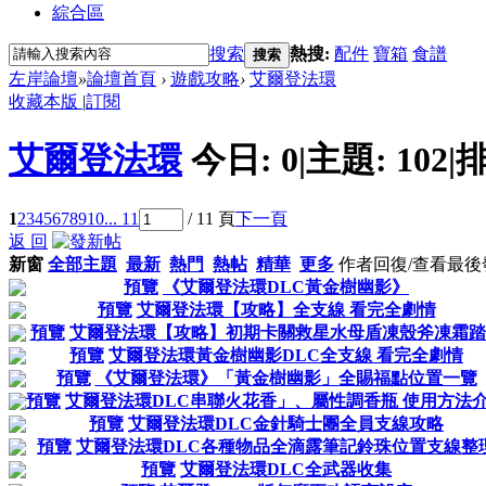
綜合區
搜索
熱搜:
配件
寶箱
食譜
搜索
左岸論壇
»
論壇首頁
›
遊戲攻略
›
艾爾登法環
收藏本版
|
訂閱
艾爾登法環
今日:
0
|
主題:
102
|
排
1
2
3
4
5
6
7
8
9
10
... 11
/ 11 頁
下一頁
返 回
新窗
全部主題
最新
熱門
熱帖
精華
更多
作者
回復/查看
最後
預覽
《艾爾登法環DLC黃金樹幽影》
預覽
艾爾登法環【攻略】全支線 看完全劇情
預覽
艾爾登法環【攻略】初期卡關救星水母盾凍殼斧凍霜踏
預覽
艾爾登法環黃金樹幽影DLC全支線 看完全劇情
預覽
《艾爾登法環》「黃金樹幽影」全賜福點位置一覽
預覽
艾爾登法環DLC串聯火花香」、屬性調香瓶 使用方法
預覽
艾爾登法環DLC金針騎士團全員支線攻略
預覽
艾爾登法環DLC各種物品全滴露筆記鈴珠位置支線整
預覽
艾爾登法環DLC全武器收集