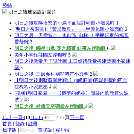
發帖
明日之後建築設計圖片
明日之後攻略憤怒的小鳥平面設計藍圖
小漂亮吖
1
[明日之後莊園] 『禁忌魔典』——半優化圖
小漂亮吖
2
明日之后：无需氪金，也能造“电梯”！平民玩家的福音
香菇雞
2
明日之後_觸星山脈-花之精靈-緋夜
左岸咖啡
6
尖角小萌怪莊園
左岸咖啡
5
明日之後教堂房子設計圖 末日婚禮教堂搭建藍圖
小家建
築
3
明日之後_三层乡村别墅
猪广小透明
2
【明日之後別墅藍圖教程5】[8級莊園]完爆別墅的四合
院教程
小家建築
4
[視頻] 明日家園——【懷夢的奶糖】簡裝內飾欣賞
波波
波
2
明日之後_雄偉天空碉堡
左岸咖啡
2
1 ..
上一頁
9
10
11
.. 15
/ 15 頁
下一頁
首頁
|
登錄
|
註冊
標準版
|
觸屏版
|
電腦版
|
客戶端