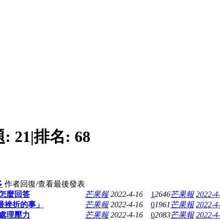
題:
21
|
排名:
68
多
作者
回復/查看
最後發表
題怎麼回答
芒果報
2022-4-16
1
2646
芒果報
2022-4
最挫折的事」
芒果報
2022-4-16
0
1961
芒果報
2022-4
處理壓力
芒果報
2022-4-16
0
2083
芒果報
2022-4