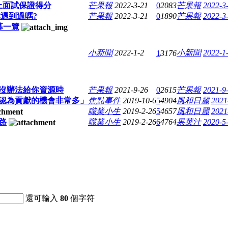
上面試保證得分
芒果報
2022-3-21
0
2083
芒果報
2022-3
遇到過嗎?
芒果報
2022-3-21
0
1890
芒果報
2022-3
募一覽
小新聞
2022-1-2
小新聞
2022-1
1
3176
沒辦法給你資源時
芒果報
2021-9-26
0
2615
芒果報
2021-9
認為貢獻的機會非常多」
焦點事件
2019-10-6
5
4904
風和日麗
2021
職業小生
2019-2-26
5
4657
風和日麗
2021
路
職業小生
2019-2-26
6
4764
果菜汁
2020-5
還可輸入
80
個字符