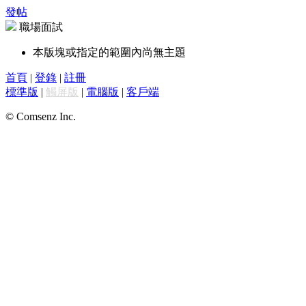
發帖
職場面試
本版塊或指定的範圍內尚無主題
首頁
|
登錄
|
註冊
標準版
|
觸屏版
|
電腦版
|
客戶端
© Comsenz Inc.