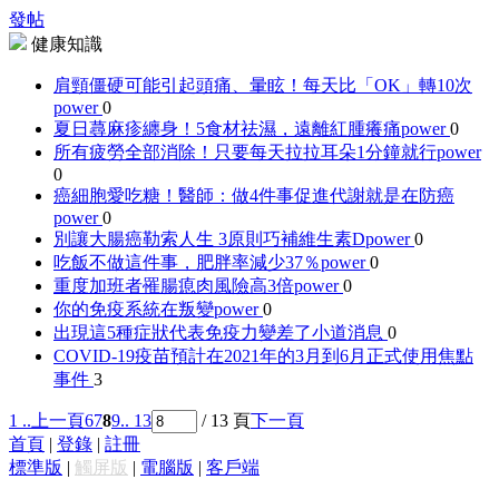
發帖
健康知識
肩頸僵硬可能引起頭痛、暈眩！每天比「OK」轉10次
power
0
夏日蕁麻疹纏身！5食材祛濕，遠離紅腫癢痛
power
0
所有疲勞全部消除！只要每天拉拉耳朵1分鐘就行
power
0
癌細胞愛吃糖！醫師：做4件事促進代謝就是在防癌
power
0
別讓大腸癌勒索人生 3原則巧補維生素D
power
0
吃飯不做這件事，肥胖率減少37％
power
0
重度加班者罹腸瘜肉風險高3倍
power
0
你的免疫系統在叛變
power
0
出現這5種症狀代表免疫力變差了
小道消息
0
COVID-19疫苗預計在2021年的3月到6月正式使用
焦點
事件
3
1 ..
上一頁
6
7
8
9
.. 13
/ 13 頁
下一頁
首頁
|
登錄
|
註冊
標準版
|
觸屏版
|
電腦版
|
客戶端