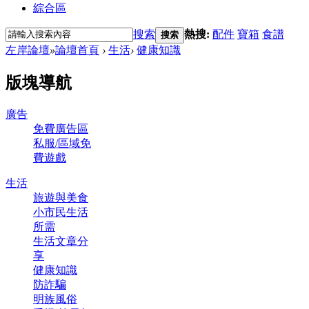
綜合區
搜索
熱搜:
配件
寶箱
食譜
搜索
左岸論壇
»
論壇首頁
›
生活
›
健康知識
版塊導航
廣告
免費廣告區
私服/區域免
費遊戲
生活
旅遊與美食
小市民生活
所需
生活文章分
享
健康知識
防詐騙
明族風俗