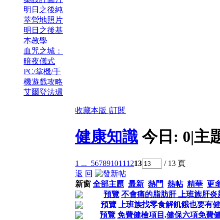
明日之後純
萃營地照片
明日之後基
本教學
血咒之城：
暗夜儀式
PC/掌機/手
機遊戲攻略
艾爾登法環
收藏本版
|
訂閱
健康知識
今日:
0
|
主
1 ...
5
6
7
8
9
10
11
12
13
/ 13 頁
返 回
新窗
全部主題
最新
熱門
熱帖
精華
更
預覽
不會痛的脂肪肝 上班族肝炎
預覽
上班族找零食解飢餓也要有
預覽
免費健檢項目,健保六項免費