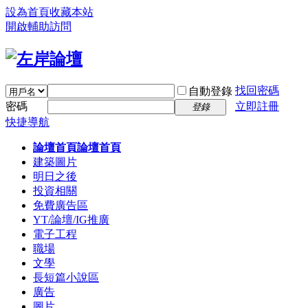
設為首頁
收藏本站
開啟輔助訪問
找回密碼
自動登錄
密碼
立即註冊
登錄
快捷導航
論壇首頁
論壇首頁
建築圖片
明日之後
投資相關
免費廣告區
YT/論壇/IG推廣
電子工程
職場
文學
長短篇小說區
廣告
圖片