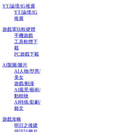
YT/論壇/IG推廣
YT/論壇/IG
推廣
遊戲電玩軟硬體
手機遊戲
工具軟體下
載
PC遊戲下載
AI製圖/圖片
AI人物/型男/
美女
遊戲/動漫
AI風景/藝術/
動植物
AI特殊/影劇/
藝文
遊戲攻略
明日之後建
築設計圖片