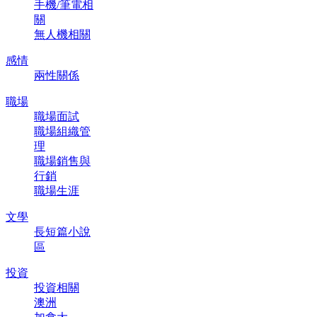
手機/筆電相
關
無人機相關
感情
兩性關係
職場
職場面試
職場組織管
理
職場銷售與
行銷
職場生涯
文學
長短篇小說
區
投資
投資相關
澳洲