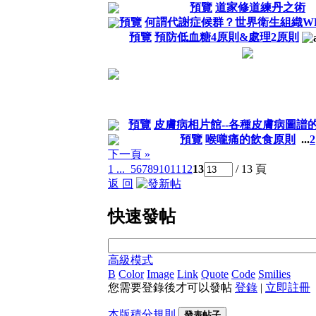
預覽
道家修道練丹之術
預覽
何謂代謝症候群？世界衛生組織W
預覽
預防低血糖4原則&處理2原則
預覽
皮膚病相片館--各種皮膚病圖譜
預覽
喉嚨痛的飲食原則
...
2
下一頁 »
1 ...
5
6
7
8
9
10
11
12
13
/ 13 頁
返 回
快速發帖
高級模式
B
Color
Image
Link
Quote
Code
Smilies
您需要登錄後才可以發帖
登錄
|
立即註冊
本版積分規則
發表帖子