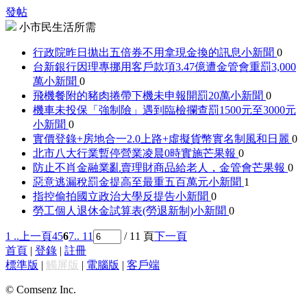
發帖
小市民生活所需
行政院昨日拋出五倍券不用拿現金換的訊息
小新聞
0
台新銀行因理專挪用客戶款項3.47億遭金管會重罰3,000
萬
小新聞
0
飛機餐附的豬肉捲帶下機未申報開罰20萬
小新聞
0
機車未投保「強制險」遇到臨檢攔查罰1500元至3000元
小新聞
0
實價登錄+房地合一2.0上路+虛擬貨幣實名制
風和日麗
0
北市八大行業暫停營業凌晨0時實施
芒果報
0
防止不肖金融業亂賣理財商品給老人，金管會
芒果報
0
惡意逃漏稅罰金提高至最重五百萬元
小新聞
1
指控偷拍國立政治大學反提告
小新聞
0
勞工個人退休金試算表(勞退新制)
小新聞
0
1 ..
上一頁
4
5
6
7
.. 11
/ 11 頁
下一頁
首頁
|
登錄
|
註冊
標準版
|
觸屏版
|
電腦版
|
客戶端
© Comsenz Inc.