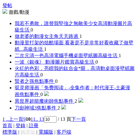
發帖
遊戲/動漫
我若不勇敢，誰替我堅強之無敵美少女高清動漫圖片
高
級生活
0
做老婆的動漫女主角
天天路過
1
動漫里打架的炫酷場面 看著是不是非常好看收藏了做壁
紙...
高級生活
1
二次元清一色高清電腦手機桌面壁紙圖
高級生活
1
一波《銀魂》 動漫圖片鑑賞
高級生活
0
火紅的色彩，亮瞎我的鈦合金*眼，高清動桌面漫壁紙圖
片
高級生活
0
賢者之孫
焦點事件
0
驭灵师漫画「免费阅读」-全集作者：时代漫王-土豪漫
画
焦點事件
0
異世界超能魔術師
焦點事件
2
刀劍神域3
焦點事件
2
1 ..
上一頁
9
10
11
.. 13
/ 13 頁
下一頁
首頁
|
登錄
|
註冊
標準版
|
觸屏版
|
電腦版
|
客戶端