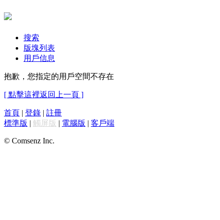
搜索
版塊列表
用戶信息
抱歉，您指定的用戶空間不存在
[ 點擊這裡返回上一頁 ]
首頁
|
登錄
|
註冊
標準版
|
觸屏版
|
電腦版
|
客戶端
© Comsenz Inc.