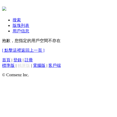
搜索
版塊列表
用戶信息
抱歉，您指定的用戶空間不存在
[ 點擊這裡返回上一頁 ]
首頁
|
登錄
|
註冊
標準版
|
觸屏版
|
電腦版
|
客戶端
© Comsenz Inc.