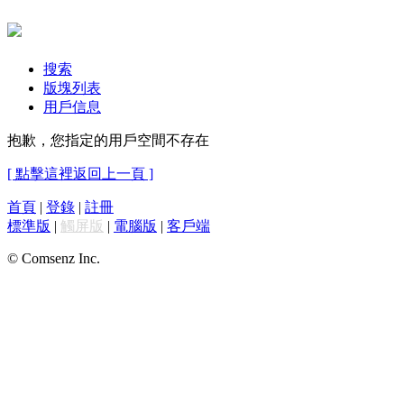
搜索
版塊列表
用戶信息
抱歉，您指定的用戶空間不存在
[ 點擊這裡返回上一頁 ]
首頁
|
登錄
|
註冊
標準版
|
觸屏版
|
電腦版
|
客戶端
© Comsenz Inc.