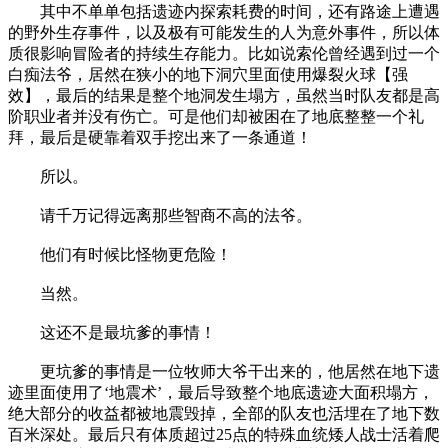
其中不单单包括遗迹内探索耗费的时间，还有路途上遭遇
的野外生存事件，以及极有可能发生的人为意外事件，所以体
质很影响冒险者的持续生存能力。比如说索伦曾经遇到过一个
白痴法爷，居然在狭小的地下洞穴里面使用爆裂火球【强
效】，最后的结果是整个地洞发生塌方，虽然当时队友都是高
阶职业者并没有伤亡。可是他们却被困在了地底整整一个礼
拜，最后是硬靠着双手挖出来了一条通道！
所以。
请千万记得远离那些智商不高的法爷。
他们有时候比怪物更危险！
当然。
这还不是最坑爹的事情！
更坑爹的事情是一位牧师大爷干出来的，他居然在地下遗
迹里面使用了‘地震术’，最后导致整个地底遗迹大面积塌方，
绝大部分的收益都被地震毁掉，全部的队友也活埋在了地下数
百米深处。最后只有体质超过25点的特殊血统矮人战士活着爬