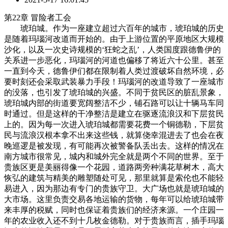
第22章 冒险者工会
琥珀城。作为一座建立超过六百年的城市，琥珀城的历史
是随着玛瑙河改道而开始的。由于上游位置的平原地区大规模
沙化，以及一次史诗规模的‘狂蛇之乱’，人类国度跟德鲁伊的
关系进一步恶化，玛瑙河的河道也偏移了将近六十公里。甚至
一直到今天，德鲁伊们都在限制着人类过渡破坏自然环境，必
要时刻还会采取武装暴力手段！玛瑙河的改道导致了一座城市
的没落，也引发了琥珀城的兴盛。不同于贫民区的脏乱景象，
琥珀城内部的街道要宽阔整洁不少，铺石路可以让十辆马车同
时通过。但是这样的干净整洁是建立在驱逐流浪汉和下层贫民
上的。因为每一次进入琥珀城都需要花费一个铜德勒，下层贫
民与流浪汉根本拿不出来这些钱，就算侥幸混进去了也会在夜
晚巡逻是被发现，有可能再次被警备队丢出去。这样的情况在
南方城市很常见，城内和城外完全就是两个不同的世界。至于
贵族区更是美丽得像一个花园，道路两旁种满花草树木，高大
恢弘的建筑与精美的雕塑随处可见，那里就算是索伦也不能轻
易进入，因为那边有专门的贵族守卫。大广场也就是琥珀城的
大市场。这里负责交易各地运输的货物，每年可以给琥珀城带
来丰厚的税赋，同时也保证着贵族们的经济来源。一个庄园一
年的农业收入还不到十几枚金德勒。对于贵族而言，插手玛瑙