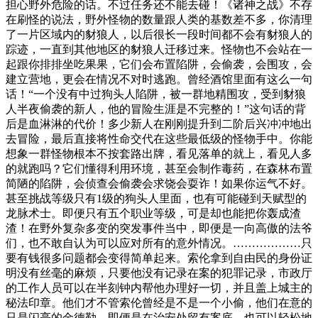
担心野外危险的话。不过任务还不能去碰！《诸神之战》不存
在刷怪的说法，野外怪物的数量跟人类的基数差不多，你清理
了一片区域内的豺狼人，以后很长一段时间都不会有豺狼人的
踪迹，一直到其他地区的豺狼人迁移过来。怪物也不会站在一
起跟你排排坐吃果果，它们会布置陷阱，会偷袭，会围攻，会
建立营地，更会在情况不对时逃跑。曾经酒馆里面有这么一句
话！“一个没有中过狗头人陷阱，被一群地精围攻，受到豺狼
人半夜偷袭的新人，他的冒险生涯是不完整的！”这句话的背
后是血淋淋的代价！多少新人在刚刚提升到二阶后兴冲冲地出
去冒险，最后直接将性命交代在这些最低级的怪物手中。你能
想象一群怪物根本不按套路出牌，看见落单的就上，看见人多
的就跑吗？它们懂得利用环境，甚至会制作毒药，在森林布置
简陋的陷阱，会侦查会偷袭会求饶会耍诈！如果你运气不好。
甚至挑战等级只有1级的狗头人里面，也有可能碰到天赋型的
龙脉术士。即便只有五个职业等级，可是却也能把你轰成渣
渣！在野外复杂多变的突发事件当中，即便是一向高傲的法爷
们，也不敢自认为可以应对所有的意外情况。………………只
要有钱很多问题都会变得简单起来。索伦拿到自由民的身份证
明没有丝毫的麻烦，只要他没有记录在案的犯罪记录，市政厅
的工作人员可以在半刻钟内帮他办理好一切，并且盖上城主的
秘法印章。他们才不管索伦曾经是不是一个小偷，他们在意的
只是闪亮的金德勒，即便是在治安处留有案底，也可以轻松地