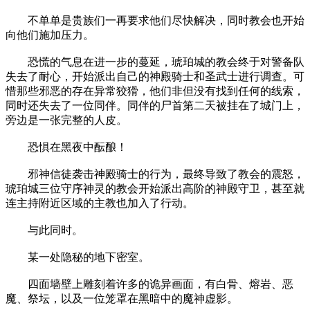
不单单是贵族们一再要求他们尽快解决，同时教会也开始
向他们施加压力。
恐慌的气息在进一步的蔓延，琥珀城的教会终于对警备队
失去了耐心，开始派出自己的神殿骑士和圣武士进行调查。可
惜那些邪恶的存在异常狡猾，他们非但没有找到任何的线索，
同时还失去了一位同伴。同伴的尸首第二天被挂在了城门上，
旁边是一张完整的人皮。
恐惧在黑夜中酝酿！
邪神信徒袭击神殿骑士的行为，最终导致了教会的震怒，
琥珀城三位守序神灵的教会开始派出高阶的神殿守卫，甚至就
连主持附近区域的主教也加入了行动。
与此同时。
某一处隐秘的地下密室。
四面墙壁上雕刻着许多的诡异画面，有白骨、熔岩、恶
魔、祭坛，以及一位笼罩在黑暗中的魔神虚影。