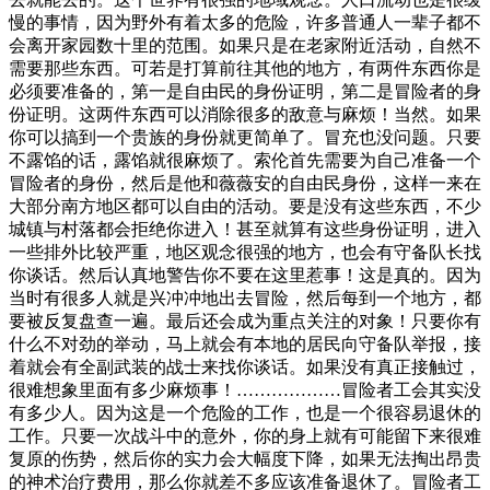
慢的事情，因为野外有着太多的危险，许多普通人一辈子都不
会离开家园数十里的范围。如果只是在老家附近活动，自然不
需要那些东西。可若是打算前往其他的地方，有两件东西你是
必须要准备的，第一是自由民的身份证明，第二是冒险者的身
份证明。这两件东西可以消除很多的敌意与麻烦！当然。如果
你可以搞到一个贵族的身份就更简单了。冒充也没问题。只要
不露馅的话，露馅就很麻烦了。索伦首先需要为自己准备一个
冒险者的身份，然后是他和薇薇安的自由民身份，这样一来在
大部分南方地区都可以自由的活动。要是没有这些东西，不少
城镇与村落都会拒绝你进入！甚至就算有这些身份证明，进入
一些排外比较严重，地区观念很强的地方，也会有守备队长找
你谈话。然后认真地警告你不要在这里惹事！这是真的。因为
当时有很多人就是兴冲冲地出去冒险，然后每到一个地方，都
要被反复盘查一遍。最后还会成为重点关注的对象！只要你有
什么不对劲的举动，马上就会有本地的居民向守备队举报，接
着就会有全副武装的战士来找你谈话。如果没有真正接触过，
很难想象里面有多少麻烦事！………………冒险者工会其实没
有多少人。因为这是一个危险的工作，也是一个很容易退休的
工作。只要一次战斗中的意外，你的身上就有可能留下来很难
复原的伤势，然后你的实力会大幅度下降，如果无法掏出昂贵
的神术治疗费用，那么你就差不多应该准备退休了。冒险者工