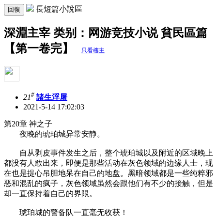
長短篇小說區
回復
深淵主宰 类别：网游竞技小说 貧民區篇
【第一卷完】
只看樓主
#
21
諸生浮屠
2021-5-14 17:02:03
第20章 神之子
夜晚的琥珀城异常安静。
自从剥皮事件发生之后，整个琥珀城以及附近的区域晚上
都没有人敢出来，即便是那些活动在灰色领域的边缘人士，现
在也是提心吊胆地呆在自己的地盘。黑暗领域都是一些纯粹邪
恶和混乱的疯子，灰色领域虽然会跟他们有不少的接触，但是
却一直保持着自己的界限。
琥珀城的警备队一直毫无收获！