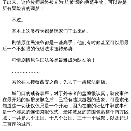
了出来。这位牧师最终被誉为‘坑爹’级的典范生物，可以说是
所有冒险者的噩梦！
不过。
基本上这类行为都是玩家们干出来的。
剧情原住民法爷都是一些高手，他们有时候甚至可以用最
后一个不起眼的低级法术扭转形势。
可惜剧情原住民法爷是最难成为队友的！
………………
索伦在去接薇薇安之前，先去了一趟秘法商店。
城门口的戒备森严，对于外来者的盘缠很认真，剥皮事件
在最开始的酝酿发酵之后，已经有越演越烈的迹象。可是索伦
知道这一切还仅仅只是一个开始，因为在他的记忆中剥皮事件
是一个邪恶的连锁祭献仪式，最终波及的范围包裹整个南方区
域，一共是六个王国、十八个公国、三十一个城邦，以及超过
三百座的城市。