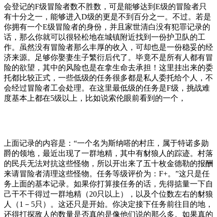
会登记的F级冒险者数不胜数，可是能够达到E级的冒险者只
有十分之一，能够进入D级的更是不到百分之一。不过。若是
你拥有一个E级冒险者的身份，并且家世清白没有犯罪记录的
话，那么你就可以很轻松地在城镇附近找到一份护卫队的工
作。虽然没有冒险者那么丰厚的收入，可却也是一份稳妥的经
济来源。足够你娶妻生子繁衍后代了。毕竟不是所有人都有冒
险的欲望，其中的风险也是在拿生命去承担！这里挂出来的委
托都比较正式，一些低级的任务很多都是私人委托给个人，不
会经过冒险者工会处理。在这里最低级的任务是F级，挑战难
度基本上都在5级以上，比如说索伦眼前看到的一个，
上面记录的内容是：“一个名为斯纳嗒的村庄，属于特诺多勋
爵的领地，最近出现了一群地精，其中有豺狼人的踪迹。村落
的民兵无法对抗这些怪物，所以开出来了五十枚金德勒的报酬
来请冒险者清理这些怪物。任务等级评价为：F+。”这只是任
务上面的基本记录。如果你打算接任务的话，先得掂量一下自
己干不干得过一群地精（20只以上），以及个位数左右的豺狼
人（1－5只）。这还只是开始。你决定接下任务前往目的地，
还得打探敌人的数量是否真的是像他们说的那么多。如果真的