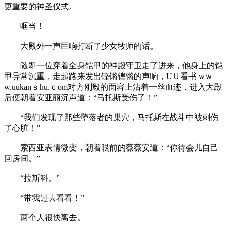
更重要的神圣仪式。
哐当！
大殿外一声巨响打断了少女牧师的话。
随即一位穿着全身铠甲的神殿守卫走了进来，他身上的铠
甲异常沉重，走起路来发出铿锵铿锵的声响，UＵ看书 wｗ
w.uukanｓhu.ｃom对方刚毅的面容上沾着一丝血迹，进入大殿
后便朝着安亚丽沉声道：“马托斯受伤了！”
“我们发现了那些堕落者的巢穴，马托斯在战斗中被刺伤
了心脏！”
索西亚表情微变，朝着眼前的薇薇安道：“你待会儿自己
回房间。”
“拉斯科。”
“带我过去看看！”
两个人很快离去。