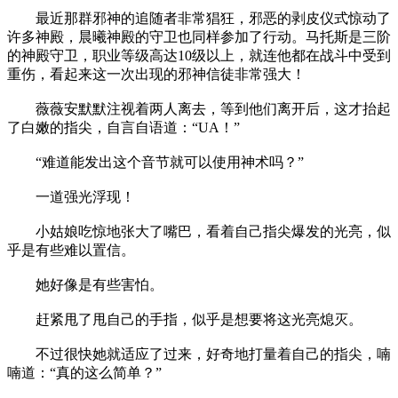
最近那群邪神的追随者非常猖狂，邪恶的剥皮仪式惊动了
许多神殿，晨曦神殿的守卫也同样参加了行动。马托斯是三阶
的神殿守卫，职业等级高达10级以上，就连他都在战斗中受到
重伤，看起来这一次出现的邪神信徒非常强大！
薇薇安默默注视着两人离去，等到他们离开后，这才抬起
了白嫩的指尖，自言自语道：“UA！”
“难道能发出这个音节就可以使用神术吗？”
一道强光浮现！
小姑娘吃惊地张大了嘴巴，看着自己指尖爆发的光亮，似
乎是有些难以置信。
她好像是有些害怕。
赶紧甩了甩自己的手指，似乎是想要将这光亮熄灭。
不过很快她就适应了过来，好奇地打量着自己的指尖，喃
喃道：“真的这么简单？”