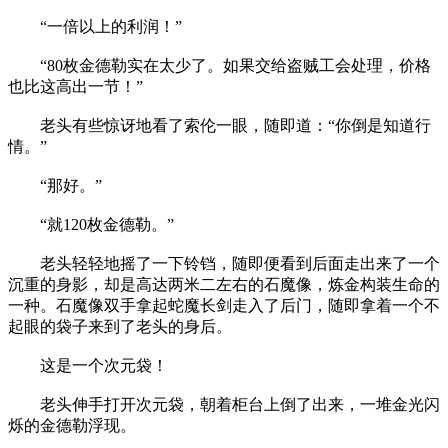
“一倍以上的利润！”
“80枚金德勒实在太少了。如果交给盗贼工会处理，价格
也比这高出一节！”
老头有些惊讶地看了索伦一眼，随即道：“你倒是知道行
情。”
“那好。”
“就120枚金德勒。”
老头轻轻地摇了一下铃铛，随即便看到后面走出来了一个
沉重的身影，却是高达两米二左右的石魔像，炼金构装生命的
一种。石魔像双手拿起蛇魔长剑走入了后门，随即拿着一个不
起眼的袋子来到了老头的身后。
这是一个次元袋！
老头伸手打开次元袋，朝着柜台上倒了出来，一堆金光闪
烁的金德勒浮现。