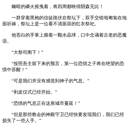
幽暗的磷火摇曳着，将四周都映得阴森无比！
一群穿着黑袍的信徒跪伏在祭坛下，双手交错地匍匐在地
面祈祷，祭坛上是一位看不清面容的红衣祭祀。
他苍白的手掌上握着一颗水晶球，口中念诵着古老的恶魔
语。
“大祭司阁下！”
“按照吾主留下来的预言，第一位恐惧之子将在绝望的恐
惧中苏醒！”
“可是我们并没有感觉到神子的气息。”
“剥皮仪式已经开始。”
“恐惧的气息正在这座城市蔓延！”
“但是那些教会的神殿守卫已经快要发现我们，我们已经
损失了一些人手。”