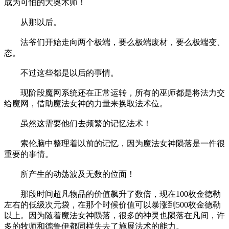
成为可怕的大奥术师！
从那以后。
法爷们开始走向两个极端，要么极端废材，要么极端变、
态。
不过这些都是以后的事情。
现阶段魔网系统还在正常运转，所有的巫师都是将法力交
给魔网，借助魔法女神的力量来换取法术位。
虽然这需要他们去频繁的记忆法术！
索伦脑中整理着以前的记忆，因为魔法女神陨落是一件很
重要的事情。
所产生的动荡波及无数的位面！
那段时间超凡物品的价值飙升了数倍，现在100枚金德勒
左右的低级次元袋，在那个时候价值可以暴涨到500枚金德勒
以上。因为随着魔法女神陨落，很多的神灵也陨落在凡间，许
多的牧师和德鲁伊都同样失去了施展法术的能力。