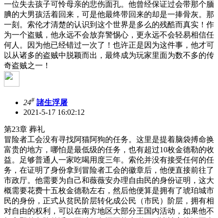
一位失去孩子可怜母亲的悲伤面孔。他曾经保证过会带那个腼
腆的大男孩活着回来，可是他最终带回来的却是一捧骨灰。那
一刻。索伦才清楚的认识到这个世界是多么的残酷而真实！作
为一个盗贼，他永远不会放弃警惕心，更永远不会轻易相信任
何人。因为他已经错过一次了！也许正是因为这件事，他才可
以从诸多的盗贼中脱颖而出，最终成为玩家里面为数不多的传
奇盗贼之一！
#
24
諸生浮屠
2021-5-17 16:02:12
第23章 葬礼
冒险者工会没有寻找阿猫阿狗的任务。这里是提着脑袋搏命换
富贵的地方，哪怕是最低级的任务，也有超过10枚金德勒的收
益。足够普通人一家吃喝用度三年。索伦并没有接受任何的任
务，在证明了身份拿到冒险者工会的徽章后，他便直接前往了
市政厅。他需要为自己和薇薇安办理自由民的身份证明，这大
概需要花费十五枚金德勒左右，然后他便算是拥有了琥珀城市
民的身份，正式从贫民阶层转化成公民（市民）阶层，拥有相
对自由的权利，可以在南方地区大部分王国内活动，如果他不