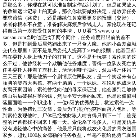
是那么多，你现在就可以准备制定作战计划了。但是如果敌人
的数量远比记录上的更多，那么你就要做好决定，是放弃任务
要求赔偿（路费），还是继续任务索要更多的报酬（交涉）。
或者你根本不在意，准备解决麻烦后拿钱走人。索伦现在还记
得自己第一次接受任务时的事情，ＵＵ看书 www.ｕｕ
kanshu.com当时他还找了两个同伴，任务难度跟眼前的差不
多，但是打到最后居然跑出来了一只食人魔。他的小命差点就
交代在那里！要不是最后委托人提高了50%的报酬，他甚至都
有在委托人身上动刀子的打算了。这不是开玩笑！索伦真的这
么干过，他曾经将一个欺骗他任务难度，害得一位队友死亡的
任务委托人挂着了旗杆上，活活用鞭子抽死，然后将尸体吊了
三天三夜！那是他第一个剧情原住民队友，是一个笑起来有点
腼腆的契布大男孩。有两个弟弟，一个妹妹。在说动他成为队
友离开家园前，索伦曾经向他的母亲保证过，他会赚到足够修
缮山洪后破损村落的钱，然后平安无事的回来。他是那偏僻村
落里面唯一一个职业者，一位6级的优秀战士，救过索伦一次
性命，为他挡过三次箭，最后为了掩护他突围而落入包围。等
到索伦发现他时。尸体已经被豺狼人啃食得只剩下一半，连完
整的尸首都找不回来！那一天。索伦杀了很多人。可是复仇并
没有减轻他心中的痛苦，他最后只能将战友火化后的骨灰送回
家乡，超过1000枚金德勒的任务收益，丝毫不能给他勇气面对