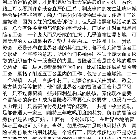
河上的运输贸易，才是积累财富壮大家族最好的办法！索伦一
路上可以看到许多戒备森严的卫兵，剥皮事件的发生让琥珀城
稍微显得有些凋零，商人们在匆匆将货物出手后，便离开了这
座城池。因为以往的经验告诉他们，但凡是暗黑领域活动的区
域，总会有许多麻烦与危险的事情发生。广场的正对面就是冒
险者工会。一个庞大而又松散的组织，几乎遍布世界各地，可
是管理的人员却是由各方势力协商构成。无论是王国、贵族、
教会，还是分布在世界各地的其他组织，都不会允许冒险者工
会形成一个完整的意志，所以他们必须保证在这个庞大而又松
散的组织当中有一股自己的力量。冒险者工会是由各地的理事
会构成，每一块区域都是独立运作的。比如说琥珀城的冒险者
工会，囊括了附近五百公里内的工作，包括了三座城池、二十
一个城镇，以及一百多个村庄。理事会的成员由贵族、教会、
地方势力等等把持，他们跟世界各地的冒险者工会都是平级
的，只不过保留着一些共同利益构成的协议。索伦现在需要一
个冒险者的身份！成为冒险者不需要任何的要求，也没有什么
实力评测，只需要你付得起申请的花费。一共是10枚金德勒。
足够普通人一家三口维持三年吃喝用度的花费。所有的冒险者
身份都是从F级开始，上面有一个秘法印记，在世界各地的冒
险者工会都可以印证。当然。如果你实力足够也可以伪造！冒
险者身份最大的用处就是一个通行证，因为很多地方不是你想
去就能去的。这个世界有很强的地域观念。人口流动也是很缓