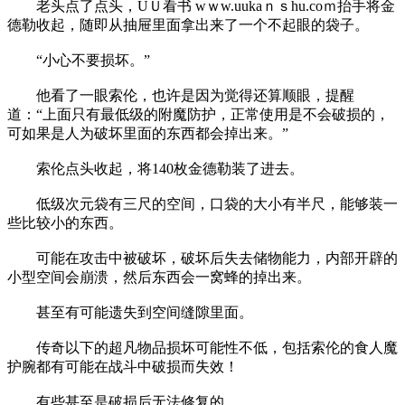
老头点了点头，UＵ看书 wｗw.uukaｎｓhu.coｍ抬手将金
德勒收起，随即从抽屉里面拿出来了一个不起眼的袋子。
“小心不要损坏。”
他看了一眼索伦，也许是因为觉得还算顺眼，提醒
道：“上面只有最低级的附魔防护，正常使用是不会破损的，
可如果是人为破坏里面的东西都会掉出来。”
索伦点头收起，将140枚金德勒装了进去。
低级次元袋有三尺的空间，口袋的大小有半尺，能够装一
些比较小的东西。
可能在攻击中被破坏，破坏后失去储物能力，内部开辟的
小型空间会崩溃，然后东西会一窝蜂的掉出来。
甚至有可能遗失到空间缝隙里面。
传奇以下的超凡物品损坏可能性不低，包括索伦的食人魔
护腕都有可能在战斗中破损而失效！
有些甚至是破损后无法修复的。